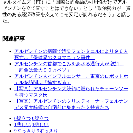
ャルタイムズ（FT）に「国際公的金融の可用性だけでアル
ゼンチンを立て直すことはできない」とし「政治勢力が一貫
性のある経済政策を支えてこそ安定が訪れるだろう」と話し
た。
関連記事
アルゼンチンの病院で汚染フェンタニルにより９６人
死亡…「保健界のクロマニョン事件」
アルゼンチンの首都でごみをあさる通行人が増加…
「罰金は最大９０万ペソ」
アルゼンチン人インフルエンサー、東京のロボットホ
テルを訪問…「怖すぎる」
【写真】アルゼンチン大統領に贈られたチェーンソー
を持つマスク氏
【写真】アルゼンチンのクリスティーナ・フェルナン
デス元大統領の自宅前に集まった支持者たち
0
腹立つ
0
腹立つ
1
悲しい
1
悲しい
9
すっきり
9
すっきり