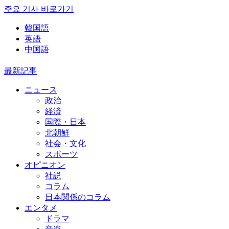
주요 기사 바로가기
韓国語
英語
中国語
最新記事
ニュース
政治
経済
国際・日本
北朝鮮
社会・文化
スポーツ
オピニオン
社説
コラム
日本関係のコラム
エンタメ
ドラマ