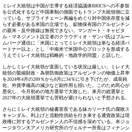
ミレイ大統領は中国が主導する経済協議体BRICSへの不参加
を公式化するなど中国牽制の側面でもトランプ大統領側に立
っている。サプライチェーン再編をめぐり対中国依存度を減
らす必要がある米国の立場でも、鉱物保有国のアルゼンチン
の親米・反中路線は無視できない。マンガート・キャピタ
ル・マネジメント設立者のクラウディオ・ザンバ氏はブルー
ムバーグ通信に「米国にとってミレイ大統領は単なる経済パ
ートナー以上」とし「中南米で米国中心ブロックを形成する
うえでミレイ大統領は戦略的・地政学的同盟」と話した。
しかしミレイ大統領が直面している状況は厳しい。ミレイ大
統領の緊縮財政・為替防御政策はアルゼンチンの物価上昇率
を2024年4月の289％から8月に34％に引き下げたが、成長鈍
化、外貨準備高の減少など副作用も招いた。このため民心が
悪化し、今月初めの地方選挙で大敗した。来月の総選挙と
2027年の大統領選挙でも苦戦が避けられないと予想される。
さらにミレイ大統領の秘書室長である妹カリーナ氏の腐敗ス
キャンダル、利上げと流動性供給を行き来する通貨政策は現
政権に対するアルゼンチン人の不信感を深めている。米ジョ
ージタウン大アメリカ研究所のヴェルナー所長はフィナンシ