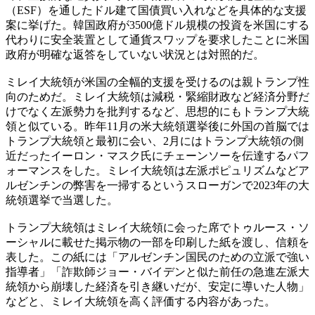
（ESF）を通したドル建て国債買い入れなどを具体的な支援
案に挙げた。韓国政府が3500億ドル規模の投資を米国にする
代わりに安全装置として通貨スワップを要求したことに米国
政府が明確な返答をしていない状況とは対照的だ。
ミレイ大統領が米国の全幅的支援を受けるのは親トランプ性
向のためだ。ミレイ大統領は減税・緊縮財政など経済分野だ
けでなく左派勢力を批判するなど、思想的にもトランプ大統
領と似ている。昨年11月の米大統領選挙後に外国の首脳では
トランプ大統領と最初に会い、2月にはトランプ大統領の側
近だったイーロン・マスク氏にチェーンソーを伝達するパフ
ォーマンスをした。ミレイ大統領は左派ポピュリズムなどア
ルゼンチンの弊害を一掃するというスローガンで2023年の大
統領選挙で当選した。
トランプ大統領はミレイ大統領に会った席でトゥルース・ソ
ーシャルに載せた掲示物の一部を印刷した紙を渡し、信頼を
表した。この紙には「アルゼンチン国民のための立派で強い
指導者」「詐欺師ジョー・バイデンと似た前任の急進左派大
統領から崩壊した経済を引き継いだが、安定に導いた人物」
などと、ミレイ大統領を高く評価する内容があった。