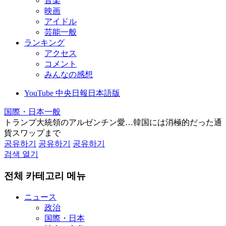
音楽
映画
アイドル
芸能一般
ランキング
アクセス
コメント
みんなの感想
YouTube 中央日報日本語版
国際・日本一般
トランプ大統領のアルゼンチン愛…韓国には消極的だった通
貨スワップまで
공유하기
공유하기
공유하기
검색 열기
전체 카테고리 메뉴
ニュース
政治
国際・日本