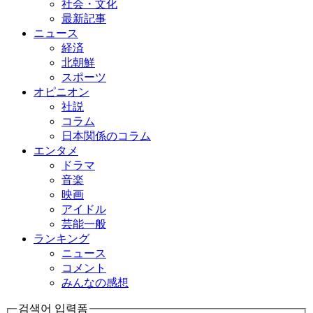
社会・文化
最新記事
ニュース
経済
北朝鮮
スポーツ
オピニオン
社説
コラム
日本関係のコラム
エンタメ
ドラマ
音楽
映画
アイドル
芸能一般
ランキング
ニュース
コメント
みんなの感想
검색어 입력폼