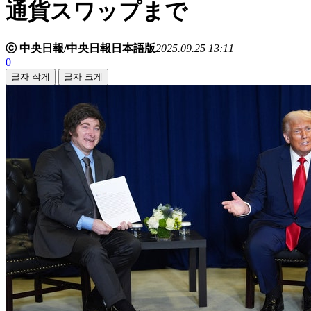
通貨スワップまで
ⓒ 中央日報/中央日報日本語版
2025.09.25 13:11
0
글자 작게
글자 크게