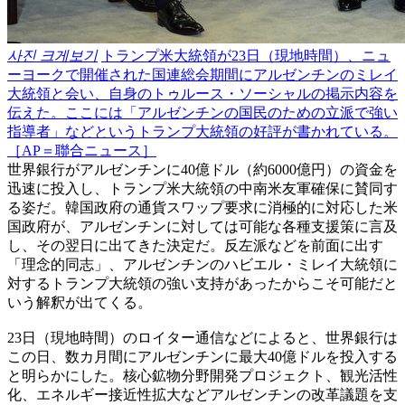
사진 크게보기
トランプ米大統領が23日（現地時間）、ニュ
ーヨークで開催された国連総会期間にアルゼンチンのミレイ
大統領と会い、自身のトゥルース・ソーシャルの掲示内容を
伝えた。ここには「アルゼンチンの国民のための立派で強い
指導者」などというトランプ大統領の好評が書かれている。
［AP＝聯合ニュース］
世界銀行がアルゼンチンに40億ドル（約6000億円）の資金を
迅速に投入し、トランプ米大統領の中南米友軍確保に賛同す
る姿だ。韓国政府の通貨スワップ要求に消極的に対応した米
国政府が、アルゼンチンに対しては可能な各種支援策に言及
し、その翌日に出てきた決定だ。反左派などを前面に出す
「理念的同志」、アルゼンチンのハビエル・ミレイ大統領に
対するトランプ大統領の強い支持があったからこそ可能だと
いう解釈が出てくる。
23日（現地時間）のロイター通信などによると、世界銀行は
この日、数カ月間にアルゼンチンに最大40億ドルを投入する
と明らかにした。核心鉱物分野開発プロジェクト、観光活性
化、エネルギー接近性拡大などアルゼンチンの改革議題を支