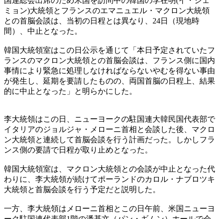
国連総会出席のため米国を訪問中の韓国の李在明(イ・ジェ
ミョン)大統領とフランスのエマニュエル・マクロン大統領
との首脳会談は、当初の日程とは異なり、24日（現地時
間）、中止となった。
韓国大統領室はこの日公示を通じて「本日予定されていたフ
ランスのマクロン大統領との首脳会談は、フランス側に国内
事情により緊急に処理しなければならないやむを得ない事由
が発生し、延期を要請したものの、両国首脳の日程上、結果
的に中止となった」と明らかにした。
李大統領はこの日、ニューヨークの駐国連大韓民国代表部で
イタリアのジョルジャ・メローニ首相と会談した後、マクロ
ン大統領と連続して首脳会談を行う計画だった。しかしフラ
ンス側の要請で日程が取り止めとなった。
韓国大統領室は、マクロン大統領との会談が中止となった代
わりに、李大統領が続けてポーランドのカロル・ナブロツキ
大統領と首脳会談を行う予定だと説明した。
一方、李大統領はメローニ首相とこの日午前、米国ニューヨ
ーク駐国連代表部1階の潘基文（パン・ギムン）ホールで会