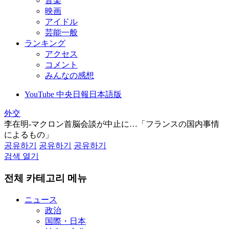
音楽
映画
アイドル
芸能一般
ランキング
アクセス
コメント
みんなの感想
YouTube 中央日報日本語版
外交
李在明‐マクロン首脳会談が中止に…「フランスの国内事情
によるもの」
공유하기
공유하기
공유하기
검색 열기
전체 카테고리 메뉴
ニュース
政治
国際・日本