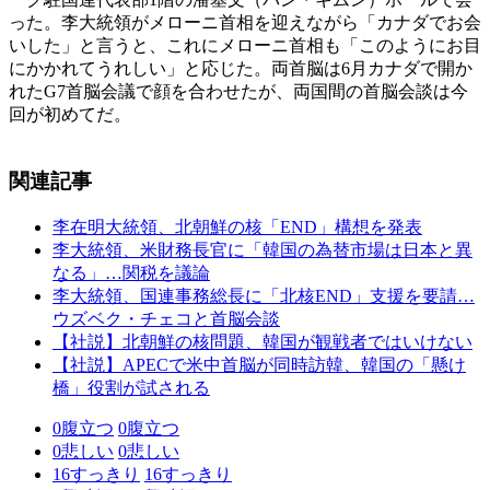
った。李大統領がメローニ首相を迎えながら「カナダでお会
いした」と言うと、これにメローニ首相も「このようにお目
にかかれてうれしい」と応じた。両首脳は6月カナダで開か
れたG7首脳会議で顔を合わせたが、両国間の首脳会談は今
回が初めてだ。
関連記事
李在明大統領、北朝鮮の核「END」構想を発表
李大統領、米財務長官に「韓国の為替市場は日本と異
なる」…関税を議論
李大統領、国連事務総長に「北核END」支援を要請…
ウズベク・チェコと首脳会談
【社説】北朝鮮の核問題、韓国が観戦者ではいけない
【社説】APECで米中首脳が同時訪韓、韓国の「懸け
橋」役割が試される
0
腹立つ
0
腹立つ
0
悲しい
0
悲しい
16
すっきり
16
すっきり