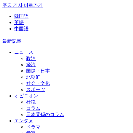
주요 기사 바로가기
韓国語
英語
中国語
最新記事
ニュース
政治
経済
国際・日本
北朝鮮
社会・文化
スポーツ
オピニオン
社説
コラム
日本関係のコラム
エンタメ
ドラマ