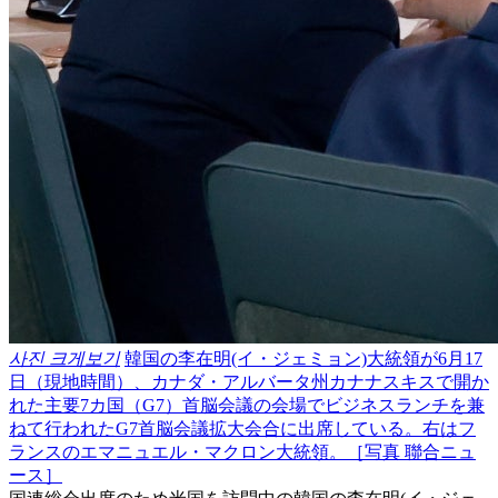
사진 크게보기
韓国の李在明(イ・ジェミョン)大統領が6月17
日（現地時間）、カナダ・アルバータ州カナナスキスで開か
れた主要7カ国（G7）首脳会議の会場でビジネスランチを兼
ねて行われたG7首脳会議拡大会合に出席している。右はフ
ランスのエマニュエル・マクロン大統領。［写真 聯合ニュ
ース］