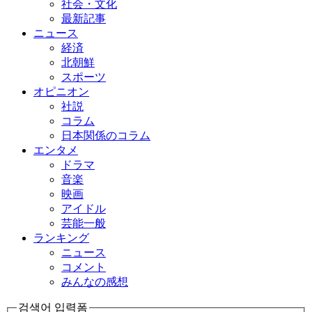
社会・文化
最新記事
ニュース
経済
北朝鮮
スポーツ
オピニオン
社説
コラム
日本関係のコラム
エンタメ
ドラマ
音楽
映画
アイドル
芸能一般
ランキング
ニュース
コメント
みんなの感想
검색어 입력폼