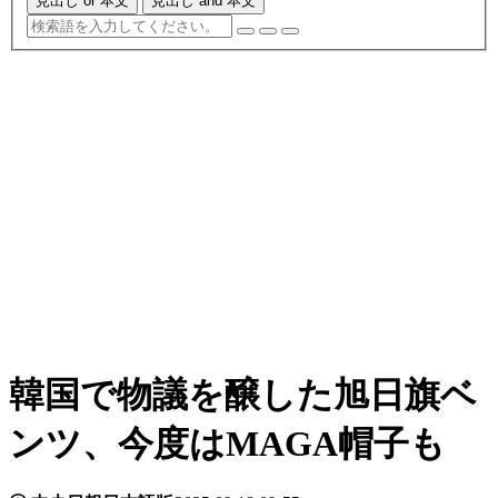
見出し or 本文
見出し and 本文
韓国で物議を醸した旭日旗ベ
ンツ、今度はMAGA帽子も