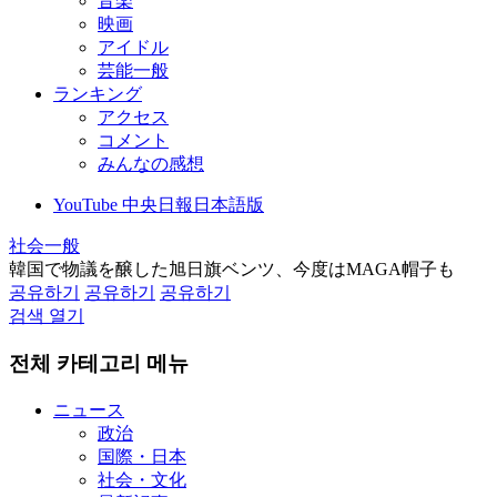
音楽
映画
アイドル
芸能一般
ランキング
アクセス
コメント
みんなの感想
YouTube 中央日報日本語版
社会一般
韓国で物議を醸した旭日旗ベンツ、今度はMAGA帽子も
공유하기
공유하기
공유하기
검색 열기
전체 카테고리 메뉴
ニュース
政治
国際・日本
社会・文化