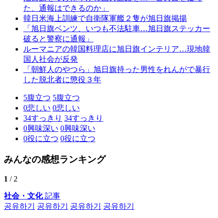
た、通報はできるのか」
韓日米海上訓練で自衛隊軍艦２隻が旭日旗掲揚
「旭日旗ベンツ、いつも不法駐車…旭日旗ステッカー
破ると警察に通報」
ルーマニアの韓国料理店に旭日旗インテリア…現地韓
国人社会が反発
「朝鮮人のやつら」旭日旗持った男性をれんがで暴行
した脱北者に懲役３年
5
腹立つ
5
腹立つ
0
悲しい
0
悲しい
34
すっきり
34
すっきり
0
興味深い
0
興味深い
0
役に立つ
0
役に立つ
みんなの感想ランキング
1
/ 2
社会・文化
記事
공유하기
공유하기
공유하기
공유하기