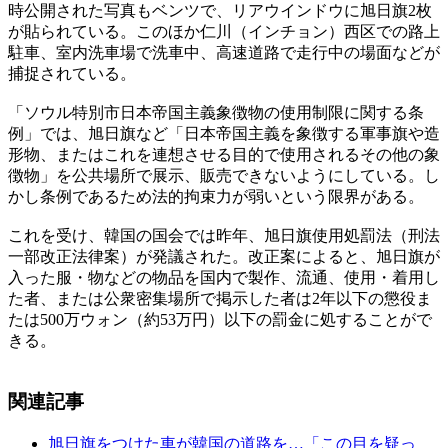
時公開された写真もベンツで、リアウインドウに旭日旗2枚
が貼られている。このほか仁川（インチョン）西区での路上
駐車、室内洗車場で洗車中、高速道路で走行中の場面などが
捕捉されている。
「ソウル特別市日本帝国主義象徴物の使用制限に関する条
例」では、旭日旗など「日本帝国主義を象徴する軍事旗や造
形物、またはこれを連想させる目的で使用されるその他の象
徴物」を公共場所で展示、販売できないようにしている。し
かし条例であるため法的拘束力が弱いという限界がある。
これを受け、韓国の国会では昨年、旭日旗使用処罰法（刑法
一部改正法律案）が発議された。改正案によると、旭日旗が
入った服・物などの物品を国内で製作、流通、使用・着用し
た者、または公衆密集場所で掲示した者は2年以下の懲役ま
たは500万ウォン（約53万円）以下の罰金に処することがで
きる。
関連記事
旭日旗をつけた車が韓国の道路を…「この目を疑っ