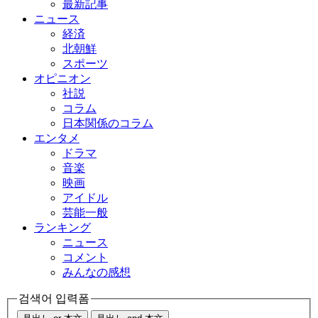
最新記事
ニュース
経済
北朝鮮
スポーツ
オピニオン
社説
コラム
日本関係のコラム
エンタメ
ドラマ
音楽
映画
アイドル
芸能一般
ランキング
ニュース
コメント
みんなの感想
검색어 입력폼