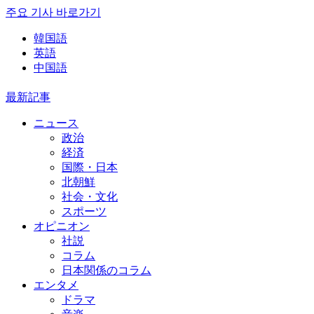
주요 기사 바로가기
韓国語
英語
中国語
最新記事
ニュース
政治
経済
国際・日本
北朝鮮
社会・文化
スポーツ
オピニオン
社説
コラム
日本関係のコラム
エンタメ
ドラマ