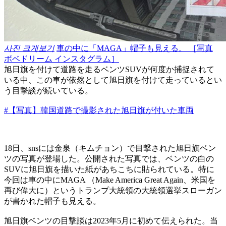
사진 크게보기
車の中に「MAGA」帽子も見える。 ［写真
ボベドリーム インスタグラム］
旭日旗を付けて道路を走るベンツSUVが何度か捕捉されて
いる中、この車が依然として旭日旗を付けて走っているとい
う目撃談が続いている。
#【写真】韓国道路で撮影された旭日旗が付いた車両
18日、snsには金泉（キムチョン）で目撃された旭日旗ベン
ツの写真が登場した。公開された写真では、ベンツの白の
SUVに旭日旗を描いた紙があちこちに貼られている。特に
今回は車の中にMAGA （Make America Great Again、米国を
再び偉大に）というトランプ大統領の大統領選挙スローガン
が書かれた帽子も見える。
旭日旗ベンツの目撃談は2023年5月に初めて伝えられた。当