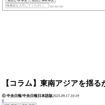
見出し or 本文
見出し and 本文
【コラム】東南アジアを揺る
ⓒ 中央日報/中央日報日本語版
2025.09.17 10:19
0