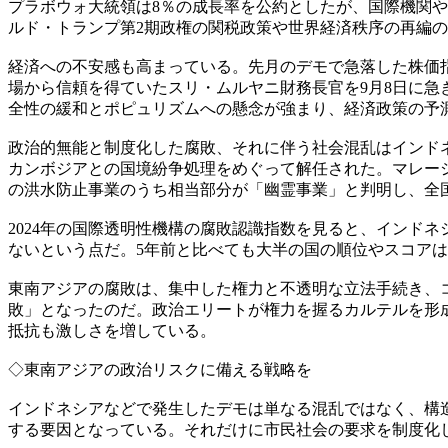
プラボウォ大統領は8％の成長率を公約としたが、国際機関
ルド・トランプ第2期政権の関税政策や世界経済秩序の再編
経済への不安感も高まっている。先月のデモで急落した株価
場から信頼を得ていたスリ・ムルヤニ財務長官を9月8日に
全性の緩和とポピュリズムへの懸念が強まり、経済政策の予
政治的無能と制度化した腐敗、それに伴う社会混乱はインド
カンボジアとの国境紛争処理をめぐって解任された。マレーシア
の洪水防止事業のうち相当部分が「幽霊事業」と判明し、全
2024年の国際透明性機構の腐敗認識指数を見ると、インドネ
ないという点だ。5年前と比べても大半の国の順位やスコア
東南アジアの腐敗は、集中した権力と不透明な立法手続き、
敗」となったのだ。政治エリートが権力を握るカルテルを形
抵抗も激しさを増している。
◇東南アジアの政治リスクに備える戦略を
インドネシアなどで発生したデモは単なる混乱ではなく、構
する要因となっている。それだけに市民社会の要求を制度化