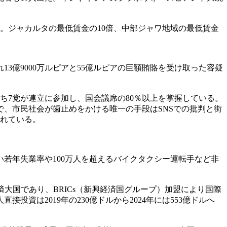
た。ジャカルタの最低賃金の10倍、中部ジャワ地域の最低賃金
億9000万ルピアと55億ルピアの巨額賄賂を受け取った容疑
ち7党が連立に参加し、国会議席の80％以上を掌握している。
、市民社会が歯止めをかける唯一の手段はSNSでの批判と街
まれている。
若年失業率や100万人を超えるバイクタクシー運転手など非
経済大国であり、BRICs（新興経済国グループ）加盟により国際
接投資は2019年の230億ドルから2024年には553億ドルへ