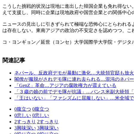
こうした挑戦的状況は現地に進出した韓国企業も免れ得ない
えて支援し、同時に企業は現地政府や国営企業との関係中心
ニュースの見出しに引きずられて極端な恐怖心にとらわれる
は存在しない。東南アジアの政治の不安定さを認めつつ、こ
コ・ヨンギョン／延世（ヨンセ）大学国際学大学院・デジタ
関連記事
ネパール、反政府デモが暴動に激化…大統領官邸も放火
閣僚が服脱がされデモ隊に連れ去られる…混沌のネパー
「GenZ」革命…アジアの腐敗権力が震えている
「３歳の娘の前でデモ隊が抗議」…バンス米副大統領「
「王はいない」「ファシズムに屈服しない」…米全域で
0
腹立つ
0
腹立つ
0
悲しい
0
悲しい
2
すっきり
2
すっきり
3
興味深い
3
興味深い