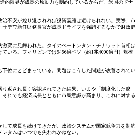
構造的限界が成長の原動力を制約しているからだ。米国のドナ
政治不安が繰り返されれば投資萎縮は避けられない。実際、市
・サデワ新任財務長官が成長ドライブを強調するなかで財政健
的激変に見舞われた。タイのペートンタン・チナワット首相は
る。フィリピンでは5456億ペソ（約1兆4090億円）規模
ずれも下位にとどまっている。問題はこうした問題が改善されてい
繰り返され長く容認されてきた結果、いまや「制度化した腐
。それでも経済成長とともに市民意識が高まり、これに対する
かして成長を続けてきたが、政治システムが国家競争力を制約
メンタムはいつでも失われかねない。