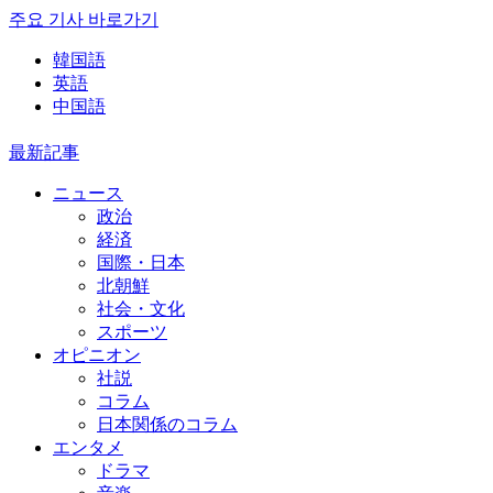
주요 기사 바로가기
韓国語
英語
中国語
最新記事
ニュース
政治
経済
国際・日本
北朝鮮
社会・文化
スポーツ
オピニオン
社説
コラム
日本関係のコラム
エンタメ
ドラマ