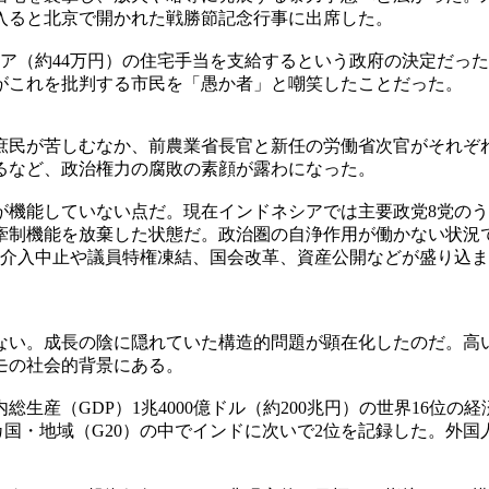
入ると北京で開かれた戦勝節記念行事に出席した。
ルピア（約44万円）の住宅手当を支給するという政府の決定だっ
がこれを批判する市民を「愚か者」と嘲笑したことだった。
民が苦しむなか、前農業省長官と新任の労働省次官がそれぞれ13
るなど、政治権力の腐敗の素顔が露わになった。
機能していない点だ。現在インドネシアでは主要政党8党のう
牽制機能を放棄した状態だ。政治圏の自浄作用が働かない状況で
安介入中止や議員特権凍結、国会改革、資産公開などが盛り込
い。成長の陰に隠れていた構造的問題が顕在化したのだ。高い
モの社会的背景にある。
産（GDP）1兆4000億ドル（約200兆円）の世界16位の
カ国・地域（G20）の中でインドに次いで2位を記録した。外国人直