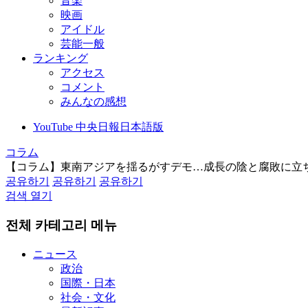
音楽
映画
アイドル
芸能一般
ランキング
アクセス
コメント
みんなの感想
YouTube 中央日報日本語版
コラム
【コラム】東南アジアを揺るがすデモ…成長の陰と腐敗に立
공유하기
공유하기
공유하기
검색 열기
전체 카테고리 메뉴
ニュース
政治
国際・日本
社会・文化