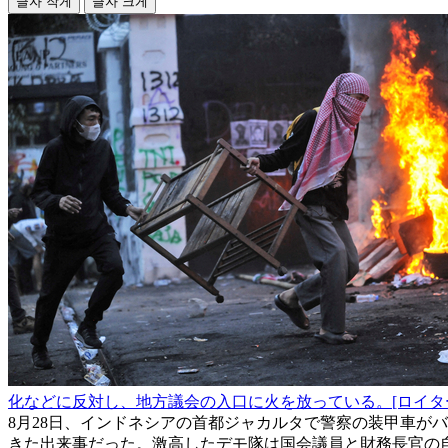
글자 작게
글자 크게
化などに反対し、地方議会の入口に火を放っている。[ロイタ
8月28日、インドネシアの首都ジャカルタで警察の装甲車が
きた出来事だった。激高したデモ隊は国会議員と財務長官の