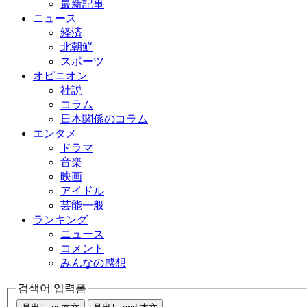
最新記事
ニュース
経済
北朝鮮
スポーツ
オピニオン
社説
コラム
日本関係のコラム
エンタメ
ドラマ
音楽
映画
アイドル
芸能一般
ランキング
ニュース
コメント
みんなの感想
검색어 입력폼