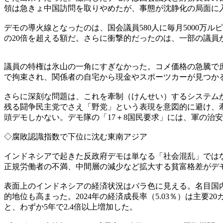
領は急きょ中国訪問を取りやめたが、事態が沈静化の局面に
デモの導火線となったのは、国会議員580人に毎月5000万
の20倍を超える額だ。さらに衝撃的だったのは、一部の議員
議員の特権は氷山の一角にすぎなかった。コメ価格の急騰で庶
で拘束され、関係者の自宅から現金やスポーツカーが見つか
さらに深刻な問題は、これを牽制（けんせい）するシステムが
残る闘争民主党でさえ「野党」という表現を意図的に避け、
頭デモしかない。デモ隊の「17＋8国民要求」には、軍の治
◇腐敗認識指数で下位に沈む東南アジア
インドネシアで起きた反政府デモは単なる「社会混乱」ではな
正規労働者の不満、中間層の減少など拡大する貧富格差がデ
表面上のインドネシアの経済状況はバラ色に見える。名目国内総生
的地位も高まった。2024年の経済成長率（5.03％）は主要20
と、わずか5年で2.4倍以上増加した。