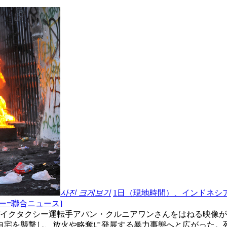
사진 크게보기
1日（現地時間）、インドネシ
ー=聯合ニュース]
バイクタクシー運転手アパン・クルニアワンさんをはねる映像
自宅を襲撃し、放火や略奪に発展する暴力事態へと広がった。死