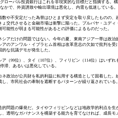
やグローバル投資銀行はこれを非現実的な目標だと指摘する。
のなかで、外資誘致や輸出環境は悪化し、内需も低迷している。
指数や不安定だった為替はひとまず安定を取り戻したものの、
急きょ交代させると金融市場は衝撃に陥った。プルバヤ・ユディ
測可能性が弱まる可能性があるとの評価によるものだった。
ネシアだけの問題ではない。今年の夏、東南アジア一帯は政治
のアンワル・イブラヒム首相は改革意志の欠如で批判を受けてい
国的な抗議デモが発生した。
シア（99位）、タイ（107位）、フィリピン（114位）はい
は停滞、あるいは悪化している。
コネ政治が公共財を私的利益に転用する構造として固着した。
成し、市民社会の牽制を遮断するパターンが繰り返されている
造的問題の爆発だ。タイやフィリピンなどは地政学的利点を生
し、透明なガバナンスを構築する能力を育てなければ、成長モ