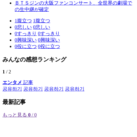
ＢＴＳジンの大阪ファンコンサート、全世界の劇場で
の生中継が確定
1
腹立つ
1
腹立つ
0
悲しい
0
悲しい
0
すっきり
0
すっきり
0
興味深い
0
興味深い
0
役に立つ
0
役に立つ
みんなの感想ランキング
1
/ 2
エンタメ
記事
공유하기
공유하기
공유하기
공유하기
最新記事
もっと見る
0
/ 0