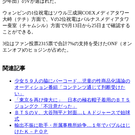
少年団）のVが選ばれた。
ウォンビンの1位祝電はソウル三成洞COEXメディアタワー
大峙（テチ）方面で、Vの2位祝電はパルナスメディアタワ
ー蚕室（チャムシル）方面で9月13日から25日まで確認する
ことができる。
3位はファン投票2315票で合計7%の支持を受けたONF（オン
エンオフ)のヒョジンが占めた。
関連記事
少女５９人の脇にバーコード…児童の性商品化議論の
オーディション番組「コンテンツ通じて判断受けた
い」
「東京を再び偉大に」 日本の極右帽子着用のＢＴＳ
ジョングク「不注意だった」
ＢＴＳのＶ、大谷翔平と対面…ＬＡドジャースで始球
式
輸出不振に歌手・所属事務所紛争…１年でバブルはじ
けたＫ－ＰＯＰ