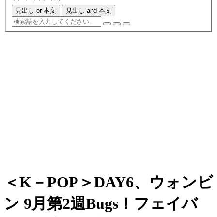
見出し or 本文
見出し and 本文
＜K－POP＞DAY6、ウォンビ
ン 9月第2週Bugs！フェイバ