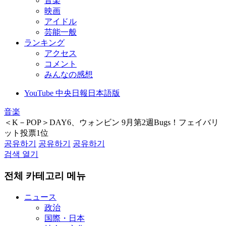
音楽
映画
アイドル
芸能一般
ランキング
アクセス
コメント
みんなの感想
YouTube 中央日報日本語版
音楽
＜K－POP＞DAY6、ウォンビン 9月第2週Bugs！フェイバリ
ット投票1位
공유하기
공유하기
공유하기
검색 열기
전체 카테고리 메뉴
ニュース
政治
国際・日本