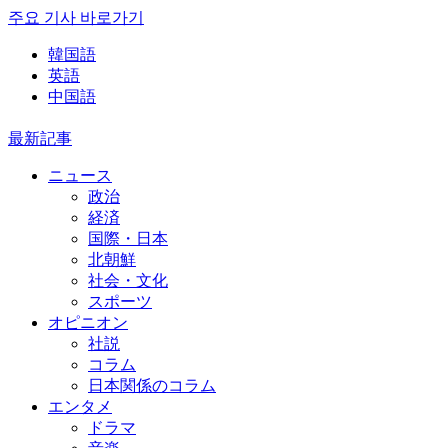
주요 기사 바로가기
韓国語
英語
中国語
最新記事
ニュース
政治
経済
国際・日本
北朝鮮
社会・文化
スポーツ
オピニオン
社説
コラム
日本関係のコラム
エンタメ
ドラマ