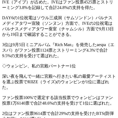
IVE（アイブ）が占めた。IVEはファン投票4525票とストリ
ーミング3.8%を記録して合計24.8%の支持を得た。
DAY6の1位祝電はソウル三成洞（サムソンドン）パルナス
メディアタワー宣陵（ソンヌン）方面で、IVEの2位祝電は
パルナスメディアタワー蚕室（チャムシル）方面で9月13日
から19日まで確認することができる。
3位は9月5日ミニアルバム『Rich Man』を発売したaespa（エ
スパ）がファン投票1124票とストリーミング4.3%で合計
9.5%の支持を受けて選ばれた。
◇ウォンビン、私の宮殿パートナー1位
深い夜を飛んで一緒に宮殿へ行きたい私の最愛アーティスト
を選ぶ投票でRIIZE（ライズ)のウォンビンが1位に選ばれ
た。
ファン投票100%で選定する該当投票でウォンビンはファン
投票1万6140票で合計48.6%の支持を受けて1位に選ばれた。
2位はファン投票9614票で合計29%の支持を受けたBTS(防弾