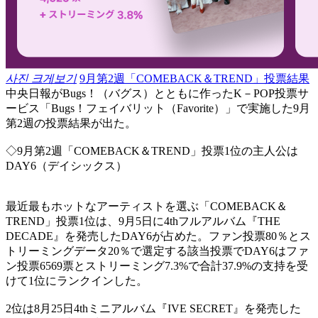
사진 크게보기
9月第2週「COMEBACK＆TREND」投票結果
中央日報がBugs！（バグス）とともに作ったK－POP投票サ
ービス「Bugs！フェイバリット（Favorite）」で実施した9月
第2週の投票結果が出た。
◇9月第2週「COMEBACK＆TREND」投票1位の主人公は
DAY6（デイシックス）
最近最もホットなアーティストを選ぶ「COMEBACK＆
TREND」投票1位は、9月5日に4thフルアルバム『THE
DECADE』を発売したDAY6が占めた。ファン投票80％とス
トリーミングデータ20％で選定する該当投票でDAY6はファ
ン投票6569票とストリーミング7.3%で合計37.9%の支持を受
けて1位にランクインした。
2位は8月25日4thミニアルバム『IVE SECRET』を発売した