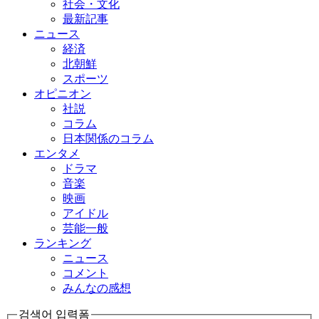
社会・文化
最新記事
ニュース
経済
北朝鮮
スポーツ
オピニオン
社説
コラム
日本関係のコラム
エンタメ
ドラマ
音楽
映画
アイドル
芸能一般
ランキング
ニュース
コメント
みんなの感想
검색어 입력폼