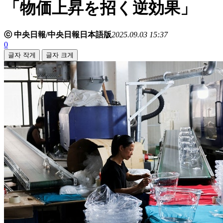
「物価上昇を招く逆効果」
ⓒ 中央日報/中央日報日本語版
2025.09.03 15:37
0
글자 작게
글자 크게