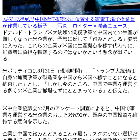
사진 크게보기
中国浙江省寧波に位置する家電工場で従業員
が作業している様子。［写真 ロイター＝聯合ニュース］
ドナルド・トランプ米大統領の関税政策で中国内での生産が
難しくなった米企業が、予想に反して「踏みとどまる」姿勢
に入った。これらの企業が米国に生産拠点を移す代わりに、
消費者に負担を転嫁するのではないかという懸念が出てい
る。
米ポリティコは8月31日（現地時間）、「トランプ大統領は
自身の通商政策が製造業を中国から米国へ移すことになると
約束した」とし、「しかし今のところ、中国で事業を運営す
る多くの米企業は撤退せずにとどまっている」と伝えた。
米中企業協議会の7月のアンケート調査によると、中国で事
業を運営する米企業のおよそ3分の2が、既存の中国投資を維
持する意向を示した。
企業は中国で踏みとどまることが最もリスクの少ない選択だ