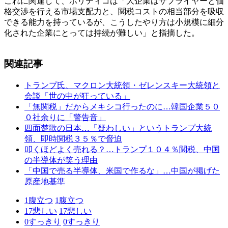
これに関連して、ポリティコは「大企業はサプライヤーと価
格交渉を行える市場支配力と、関税コストの相当部分を吸収
できる能力を持っているが、こうしたやり方は小規模に細分
化された企業にとっては持続が難しい」と指摘した。
関連記事
トランプ氏、マクロン大統領・ゼレンスキー大統領と
会談「世の中が狂っている」
「無関税」だからメキシコ行ったのに…韓国企業５０
０社余りに「警告音」
四面楚歌の日本…「疑わしい」というトランプ大統
領、即時関税３５％で脅迫
叩くほどよく売れる？…トランプ１０４％関税、中国
の半導体が笑う理由
「中国で売る半導体、米国で作るな」…中国が掲げた
原産地基準
1
腹立つ
1
腹立つ
17
悲しい
17
悲しい
0
すっきり
0
すっきり