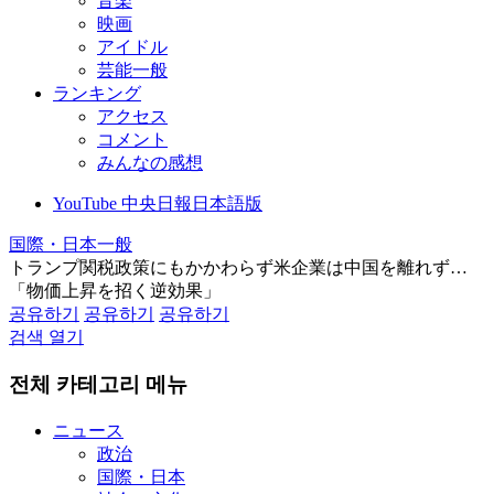
音楽
映画
アイドル
芸能一般
ランキング
アクセス
コメント
みんなの感想
YouTube 中央日報日本語版
国際・日本一般
トランプ関税政策にもかかわらず米企業は中国を離れず…
「物価上昇を招く逆効果」
공유하기
공유하기
공유하기
검색 열기
전체 카테고리 메뉴
ニュース
政治
国際・日本