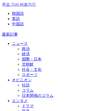
주요 기사 바로가기
韓国語
英語
中国語
最新記事
ニュース
政治
経済
国際・日本
北朝鮮
社会・文化
スポーツ
オピニオン
社説
コラム
日本関係のコラム
エンタメ
ドラマ