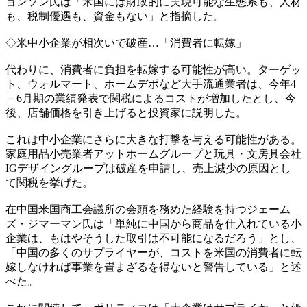
ョンソン氏は「米国には財政的に実現可能な生態系も、人材
も、税制優遇も、資金もない」と指摘した。
◇米中小企業が相次いで破産…「消費者に転嫁」
代わりに、消費者に負担を転嫁する可能性が高い。ターゲッ
ト、ウォルマート、ホームデポなど大手流通業者は、今年4
－6月期の業績発表で関税によるコストが増加したとし、今
後、店舗価格を引き上げると投資家に説明した。
これは中小企業にさらに大きな打撃を与える可能性がある。
家庭用品小売業者アットホームグループと玩具・文房具会社
IGデザイングループは破産を申請し、売上減少の原因とし
て関税を挙げた。
在中国米国商工会議所の会頭を務めた経験を持つジェーム
ズ・ジマーマン氏は「単純に中国から商品を仕入れている小
企業は、もはやそうした取引は不可能になるだろう」とし、
「中国の多くのサプライヤーが、コストを米国の消費者に転
嫁しなければ事業を畳まざるを得ないと警告している」と述
べた。