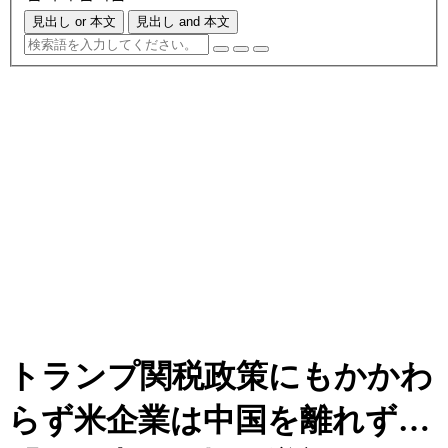
見出し or 本文
見出し and 本文
トランプ関税政策にもかかわ
らず米企業は中国を離れず…