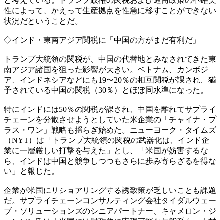
と考えている。トランプ政権の関税および通商政策の不確実
性によって、かえって生産拠点を性急に移すことができない
状況だということだ。
◇インド・東南アジア関税に「中国の方がまだ有利だ」
トランプ大統領の関税が、中国の代替地とみなされてきた東
南アジア諸国を狙った影響が大きい。ベトナム、カンボジ
ア、インドネシアなどにも19〜20％の相互関税が課され、猶
予されている中国の関税（30％）とほぼ同水準になった。
特にインドには50％の関税が課され、中国を離れてサプライ
チェーンを分散させようとしていた米企業の「チャイナ・プ
ラス・ワン」戦略も揺らぎ始めた。ニューヨーク・タイムズ
（NYT）は「トランプ大統領の関税の武器化は、インド企
業に一層厳しい打撃を与えた」とし、「米国が妨害するな
ら、インドは中国と競争しつつもさらに歩み寄らざるを得な
い」と報じた。
企業が米国にリショアリングする誘致策が乏しいことも課題
だ。サプライチェーンコンサルティング会社タイダルウェー
ブ・ソリューションズのシニアパートナー、キャメロン・ジ