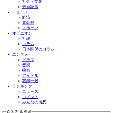
社会・文化
最新記事
ニュース
経済
北朝鮮
スポーツ
オピニオン
社説
コラム
日本関係のコラム
エンタメ
ドラマ
音楽
映画
アイドル
芸能一般
ランキング
ニュース
コメント
みんなの感想
검색어 입력폼