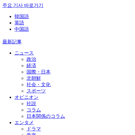
주요 기사 바로가기
韓国語
英語
中国語
最新記事
ニュース
政治
経済
国際・日本
北朝鮮
社会・文化
スポーツ
オピニオン
社説
コラム
日本関係のコラム
エンタメ
ドラマ