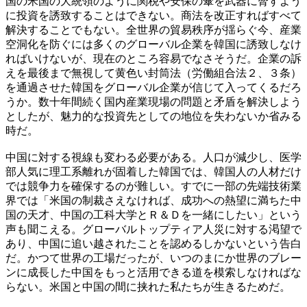
国の米国の大統領のように関税や安保の傘を武器に脅すよう
に投資を誘致することはできない。商法を改正すればすべて
解決することでもない。全世界の貿易秩序が揺らぐ今、産業
空洞化を防ぐには多くのグローバル企業を韓国に誘致しなけ
ればいけないが、現在のところ容易でなさそうだ。企業の訴
えを最後まで無視して黄色い封筒法（労働組合法２、３条）
を通過させた韓国をグローバル企業が信じて入ってくるだろ
うか。数十年間続く国内産業現場の問題と矛盾を解決しよう
としたが、魅力的な投資先としての地位を失わないか省みる
時だ。
中国に対する視線も変わる必要がある。人口が減少し、医学
部人気に理工系離れが固着した韓国では、韓国人の人材だけ
では競争力を確保するのが難しい。すでに一部の先端技術業
界では「米国の制裁さえなければ、成功への熱望に満ちた中
国の天才、中国の工科大学とＲ＆Ｄを一緒にしたい」という
声も聞こえる。グローバルトップティア人災に対する渇望で
あり、中国に追い越されたことを認めるしかないという告白
だ。かつて世界の工場だったが、いつのまにか世界のブレー
ンに成長した中国をもっと活用できる道を模索しなければな
らない。米国と中国の間に挟れた私たちが生きるためだ。