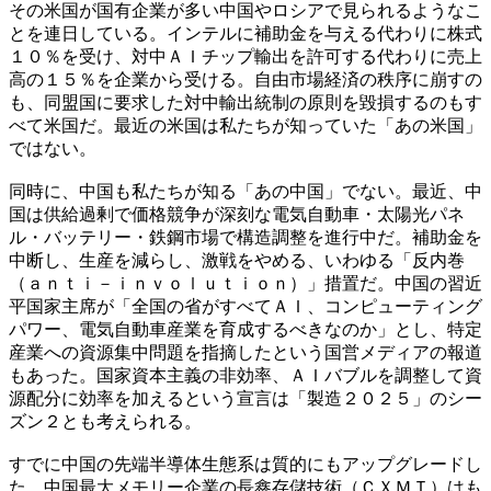
その米国が国有企業が多い中国やロシアで見られるようなこ
とを連日している。インテルに補助金を与える代わりに株式
１０％を受け、対中ＡＩチップ輸出を許可する代わりに売上
高の１５％を企業から受ける。自由市場経済の秩序に崩すの
も、同盟国に要求した対中輸出統制の原則を毀損するのもす
べて米国だ。最近の米国は私たちが知っていた「あの米国」
ではない。
同時に、中国も私たちが知る「あの中国」でない。最近、中
国は供給過剰で価格競争が深刻な電気自動車・太陽光パネ
ル・バッテリー・鉄鋼市場で構造調整を進行中だ。補助金を
中断し、生産を減らし、激戦をやめる、いわゆる「反内巻
（ａｎｔｉ－ｉｎｖｏｌｕｔｉｏｎ）」措置だ。中国の習近
平国家主席が「全国の省がすべてＡＩ、コンピューティング
パワー、電気自動車産業を育成するべきなのか」とし、特定
産業への資源集中問題を指摘したという国営メディアの報道
もあった。国家資本主義の非効率、ＡＩバブルを調整して資
源配分に効率を加えるという宣言は「製造２０２５」のシー
ズン２とも考えられる。
すでに中国の先端半導体生態系は質的にもアップグレードし
た。中国最大メモリー企業の長鑫存儲技術（ＣＸＭＴ）はも