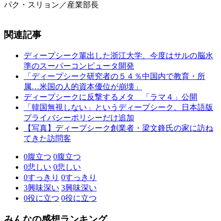
パク・スリョン／産業部長
関連記事
ディープシーク輩出した浙江大学、今度はサルの脳水
準のスーパーコンピュータ開発
「ディープシーク研究者の５４％中国内で教育・所
属…米国の人的資本優位が崩壊」
ディープシークに反撃するメタ 「ラマ４」公開
「韓国無視しない」というディープシーク、日本語版
プライバシーポリシーだけ追加
【写真】ディープシーク創業者・梁文鋒氏の家に訪ね
てきた訪問客
0
腹立つ
0
腹立つ
0
悲しい
0
悲しい
0
すっきり
0
すっきり
3
興味深い
3
興味深い
0
役に立つ
0
役に立つ
みんなの感想ランキング