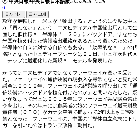
ⓒ 中央日報/中央日報日本語版
2025.08.26 15:28
0
글자 작게
글자 크게
攻守が逆転した。米国が「輸出する」というのに今度は中国
が「買わない」という。エヌビディアが中国輸出用として生
産した低仕様ＡＩ半導体「Ｈ２０」にバックドア、すなわち
米国が植え付けた情報流出通路があるという疑いのためだ。
半導体の自立に対する自信でもある。「効率的なＡＩ」の代
名詞となった中国ディープシークは２１日、中国産次世代Ａ
Ｉチップに最適化した新規ＡＩモデルを発表した。
かつてはエヌビディアではなくファーウェイが疑いを受け
た。ファーウェイの通信装備市場参入を尋常でないと見た米
議会は２０１２年、ファーウェイの経営陣を呼び出して「通
信装備にバックドアを植え付けたのか」と問いただした。疑
いが深まって米国は２０１８年にファーウェイ製品購買禁止
令を出し、その年末には創業者の娘のファーウェイ最高財務
責任者（ＣＦＯ）がカナダ空港で捕まって2年以上も自宅軟
禁となった。ファーウェイの、中国の半導体自立意志にトリ
ガーを引いたのはトランプ政権１期目だ。