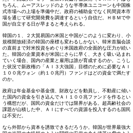
ちろん、ムーアスレッドのような半導体ユニコーンも中国株
式市場への上場を準備中だ。政府の補助金でなく民間資本市
場を通じて研究開発費を調達するという自信だ。ＨＢＭで中
国が自立する日が早まると考えられる。
韓国の１、２大貿易国の米国と中国がこのように変わり、小
規模開放経済の韓国の座標も変わるしかない。韓米首脳会談
の直前まで対米投資をめぐり米国政府の全面的な圧力が続い
た。韓国の企業資本が米国にさらに早く、大きく吸い込まれ
ていく場合、国内の産業と雇用は誰が育成するのか。こうし
た状況で新政権の「ＡＩ３大強国」目標のために必要なＡＩ
１００兆ウォン（約１０兆円）ファンドはどの資金で満たす
のか。
政府は年金基金や基金債、財政などを動員し、不動産に傾い
た国内の資金を引き込んでＡＩ１００兆ファンドを作るとい
う構想だが、国民の資金だけでは限界がある。超高齢社会の
課題が山積した中、ＡＩにすべての資源を投入するのも国民
は不安だ。
なら外部から資本を誘致できるだろうか。韓国が世界最強大