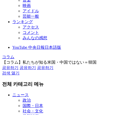
音楽
映画
アイドル
芸能一般
ランキング
アクセス
コメント
みんなの感想
YouTube 中央日報日本語版
コラム
【コラム】私たちが知る米国・中国ではない＝韓国
공유하기
공유하기
공유하기
검색 열기
전체 카테고리 메뉴
ニュース
政治
国際・日本
社会・文化