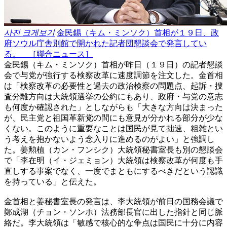
사진 크게보기
金民錫（キム・ミンソク）首相が１９日、政
府ソウル庁舎別館で開かれた記者団懇談会で発言してい
る。 ［聯合ニュース］
金民錫（キム・ミンソク）首相が昨日（１９日）の記者懇談
会で与党が強行する検察改革に速度調節を注文した。金首相
は「検察改革の必要性と過去の政治検察の問題点、起訴・捜
査分離方向は大統領選挙の公約にもあり、政府・与党の意志
も何度か確認された」としながらも「大きな方向は決まった
が、民主党と祖国革新党の間にも意見が分かれる部分が少な
くない。このように重要なことは国民が見て拙速、粗雑とい
う考えを抱かないよう念入りに進めるのがよい」と強調し
た。姜勲植（カン・フンシク）大統領秘書室長も別の懇談会
で「李在明（イ・ジェミョン）大統領は検察改革が何度も手
直しする事案でなく、一度でまともにするべきだという認識
を持っている」と伝えた。
金首相と姜秘書室長の発言は、李大統領が前日の国務会議で
鄭成湖（チョン・ソンホ）法務部長官に出した指針と同じ脈
絡だ。李大統領は「敏感で核心的な争点は国民に十分に内容