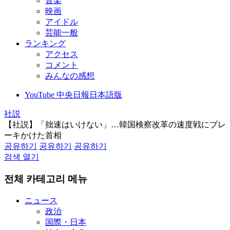
音楽
映画
アイドル
芸能一般
ランキング
アクセス
コメント
みんなの感想
YouTube 中央日報日本語版
社説
【社説】「拙速はいけない」…韓国検察改革の速度戦にブレ
ーキかけた首相
공유하기
공유하기
공유하기
검색 열기
전체 카테고리 메뉴
ニュース
政治
国際・日本