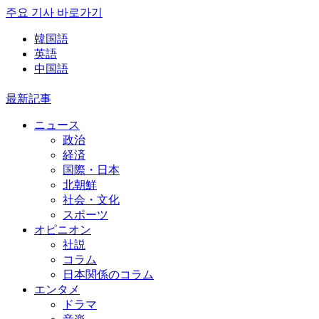
주요 기사 바로가기
韓国語
英語
中国語
最新記事
ニュース
政治
経済
国際・日本
北朝鮮
社会・文化
スポーツ
オピニオン
社説
コラム
日本関係のコラム
エンタメ
ドラマ