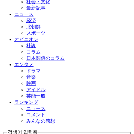
社会・文化
最新記事
ニュース
経済
北朝鮮
スポーツ
オピニオン
社説
コラム
日本関係のコラム
エンタメ
ドラマ
音楽
映画
アイドル
芸能一般
ランキング
ニュース
コメント
みんなの感想
검색어 입력폼