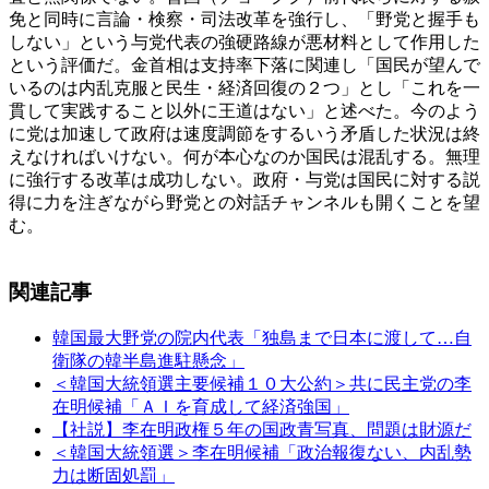
免と同時に言論・検察・司法改革を強行し、「野党と握手も
しない」という与党代表の強硬路線が悪材料として作用した
という評価だ。金首相は支持率下落に関連し「国民が望んで
いるのは内乱克服と民生・経済回復の２つ」とし「これを一
貫して実践すること以外に王道はない」と述べた。今のよう
に党は加速して政府は速度調節をするいう矛盾した状況は終
えなければいけない。何が本心なのか国民は混乱する。無理
に強行する改革は成功しない。政府・与党は国民に対する説
得に力を注ぎながら野党との対話チャンネルも開くことを望
む。
関連記事
韓国最大野党の院内代表「独島まで日本に渡して…自
衛隊の韓半島進駐懸念」
＜韓国大統領選主要候補１０大公約＞共に民主党の李
在明候補「ＡＩを育成して経済強国」
【社説】李在明政権５年の国政青写真、問題は財源だ
＜韓国大統領選＞李在明候補「政治報復ない、内乱勢
力は断固処罰」