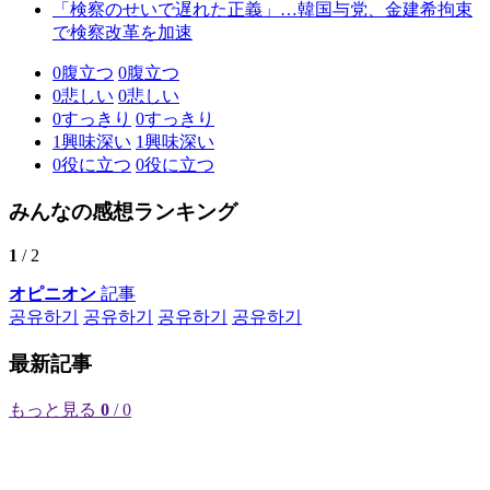
「検察のせいで遅れた正義」…韓国与党、金建希拘束
で検察改革を加速
0
腹立つ
0
腹立つ
0
悲しい
0
悲しい
0
すっきり
0
すっきり
1
興味深い
1
興味深い
0
役に立つ
0
役に立つ
みんなの感想ランキング
1
/ 2
オピニオン
記事
공유하기
공유하기
공유하기
공유하기
最新記事
もっと見る
0
/ 0