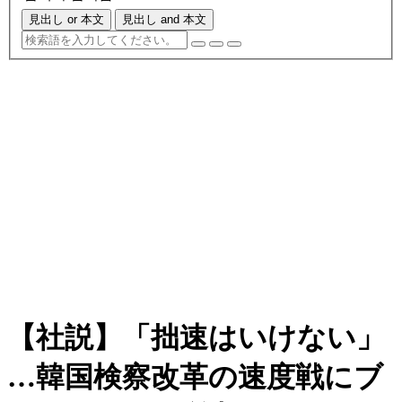
見出し or 本文
見出し and 本文
【社説】「拙速はいけない」
…韓国検察改革の速度戦にブ