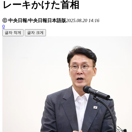
レーキかけた首相
ⓒ 中央日報/中央日報日本語版
2025.08.20 14:16
0
글자 작게
글자 크게