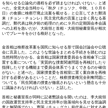
を知らせる公論化の過程を必ず踏まなければいけない」と述
べた。全党大会当時から「秋夕（チュソク、中秋、１０月６
日）の食膳に検察庁廃止法案を載せる」と公言してきた鄭清
来（チョン・チョンレ）民主党代表の言葉とは全く異なる基
調だ。鄭代表は秋夕前の処理のために９月の定期国会本会議
への上程を急いだが、大統領と首相・大統領秘書室長が相次
いでブレーキをかける格好となった。
金首相は検察改革案を国民に知らせる形で国会討論会や公聴
会に言及した。このような世論をまとめる手続きを踏むのは
当然時間がかかる。金首相は国家捜査委員会を首相傘下に設
置する案についても「実質的な捜査関連問題を再検討したり
指揮したりする機能まで委員会体系でうまくできるのか確信
がない」と述べた。国家捜査委を首相室に置く案自体を再検
討する必要があるということだ。検察捜査権完全剥奪問題に
ついても「民生関連の捜査が徹底されないという懸念も十分
に議論されなければいけない」と話した。
首相と秘書室長が同時に記者懇談会を開いたのは、李大統領
の国政運営支持率と民主党支持率が急落傾向を見せる世論調
査と無関係でない。曺国（チョ・グク）前代表らに対する赦