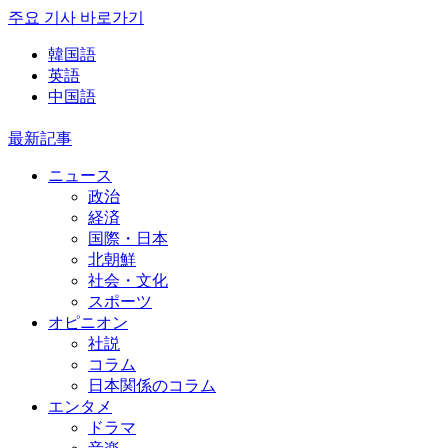
주요 기사 바로가기
韓国語
英語
中国語
最新記事
ニュース
政治
経済
国際・日本
北朝鮮
社会・文化
スポーツ
オピニオン
社説
コラム
日本関係のコラム
エンタメ
ドラマ