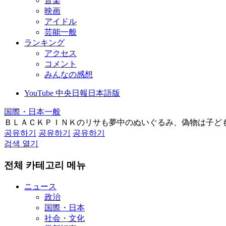
音楽
映画
アイドル
芸能一般
ランキング
アクセス
コメント
みんなの感想
YouTube 中央日報日本語版
国際・日本一般
ＢＬＡＣＫＰＩＮＫのリサも夢中のぬいぐるみ、偽物は子ど
공유하기
공유하기
공유하기
검색 열기
전체 카테고리 메뉴
ニュース
政治
国際・日本
社会・文化