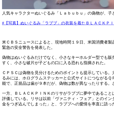
人気キャラクターぬいぐるみ「Ｌａｂｕｂｕ」の偽物が、子
#【写真】ぬいぐるみ「ラブブ」の衣装を着たＢＬＡＣＫＰ
米ＣＢＳニュースによると、現地時間１９日、米国消費者製
緊急の安全警告を発表した。
偽物はぬいぐるみだけでなく、小さなキーホルダー型でも販
すく、小さな破片が子どもの口に入る恐れも指摘された。
ＣＰＳＣは偽物を見分けるためのポイントも提示している。
るみには、ホログラムステッカーと公式サイトにつながるＱ
能で、正規品は歯が９本だが、偽物は数が異なったりする。
一方、ＢＬＡＣＫＰＩＮＫのリサがラブブに夢中であること
評価している。リサは以前「ヴァニティ・フェア」とのイン
金をつぎ込んでしまった」と、ラブブへの愛情を率直に語っ