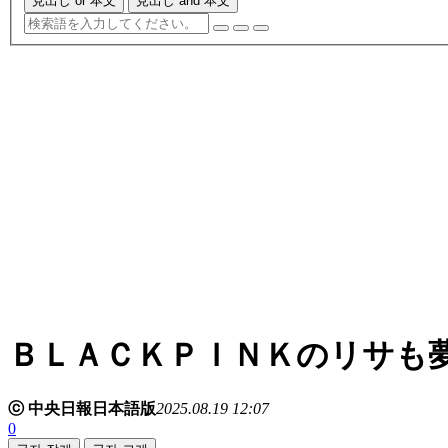
見出し or 本文
見出し and 本文
ＢＬＡＣＫＰＩＮＫのリサも
ⓒ 中央日報日本語版
2025.08.19 12:07
0