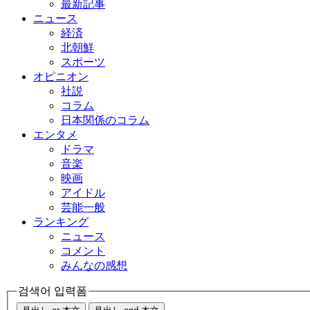
最新記事
ニュース
経済
北朝鮮
スポーツ
オピニオン
社説
コラム
日本関係のコラム
エンタメ
ドラマ
音楽
映画
アイドル
芸能一般
ランキング
ニュース
コメント
みんなの感想
검색어 입력폼