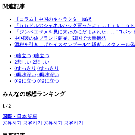
関連記事
【コラム】中国のキャラクター崛起
「５５ドルのシャネルバッグ買ったよ」…ＴｉｋＴｏｋ
「ジンベエザメを見に来たのにだまされた」…“ロボッ
中国製の偽ブランド商品、韓国で大量摘発
酒税を引き上げたイスタンブールで騒ぎ…メタノール偽
0
腹立つ
0
腹立つ
2
悲しい
2
悲しい
0
すっきり
0
すっきり
0
興味深い
0
興味深い
0
役に立つ
0
役に立つ
みんなの感想ランキング
1
/ 2
国際・日本
記事
공유하기
공유하기
공유하기
공유하기