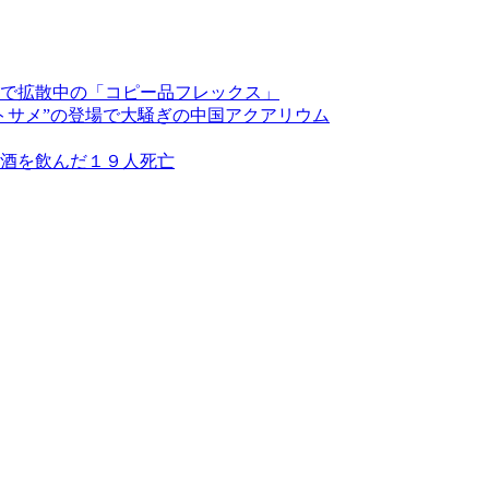
で拡散中の「コピー品フレックス」
トサメ”の登場で大騒ぎの中国アクアリウム
酒を飲んだ１９人死亡