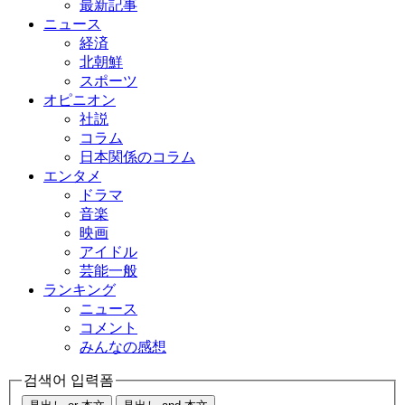
最新記事
ニュース
経済
北朝鮮
スポーツ
オピニオン
社説
コラム
日本関係のコラム
エンタメ
ドラマ
音楽
映画
アイドル
芸能一般
ランキング
ニュース
コメント
みんなの感想
검색어 입력폼