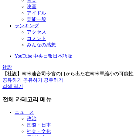
音楽
映画
アイドル
芸能一般
ランキング
アクセス
コメント
みんなの感想
YouTube 中央日報日本語版
社説
【社説】韓米連合司令官の口から出た在韓米軍縮小の可能性
공유하기
공유하기
공유하기
검색 열기
전체 카테고리 메뉴
ニュース
政治
国際・日本
社会・文化