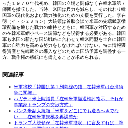
った１９７０年代初め、韓国の立場と関係なく在韓米軍第７
師団を撤収した。当時、米国は兵力を減らし、その代わり韓
国軍の現代化および戦力強化のための支援を実行した。李在
明（イ・ジェミョン）大統領は首脳会談で米軍の先端武器循
環配備を通じた戦力の維持とともに、韓国軍が対応するため
の在韓米軍縮小ペース調節などを説得する必要がある。韓国
軍も米国の新たな国防戦略に合わせて韓米同盟を土台に韓国
軍の自強力を高める努力をしなければいけない。特に情報獲
得資産と先端武器の導入などのために国防予算を調整する一
方、戦作権の移転にも備えることが求められる。
関連記事
米軍将校「韓国は第１列島線の錨…在韓米軍は台湾紛
争に関与」
ハガティ米上院議員「在韓米軍撤退検討指示、それが
事業家トランプの交渉方式」
バンス米副大統領「米軍をどこにでも送るべきでな
い」…在韓米軍規模を再調整か
トランプ大統領が「在韓米軍撤収」に言及すれば…準