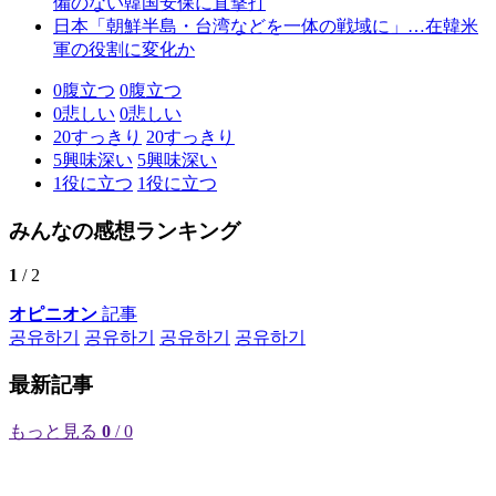
備のない韓国安保に直撃打
日本「朝鮮半島・台湾などを一体の戦域に」…在韓米
軍の役割に変化か
0
腹立つ
0
腹立つ
0
悲しい
0
悲しい
20
すっきり
20
すっきり
5
興味深い
5
興味深い
1
役に立つ
1
役に立つ
みんなの感想ランキング
1
/ 2
オピニオン
記事
공유하기
공유하기
공유하기
공유하기
最新記事
もっと見る
0
/ 0