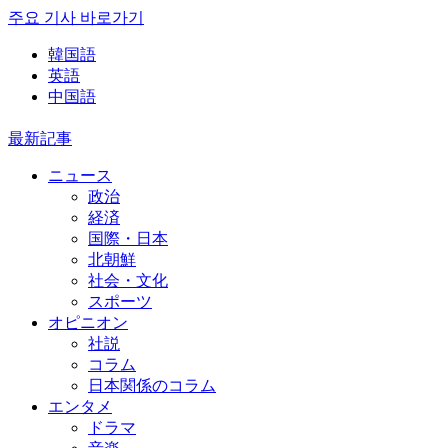
주요 기사 바로가기
韓国語
英語
中国語
最新記事
ニュース
政治
経済
国際・日本
北朝鮮
社会・文化
スポーツ
オピニオン
社説
コラム
日本関係のコラム
エンタメ
ドラマ