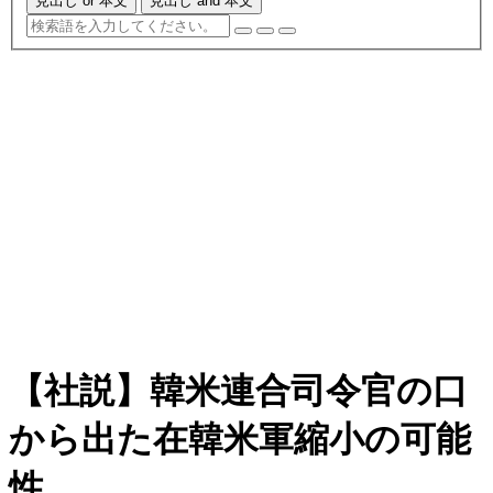
見出し or 本文
見出し and 本文
【社説】韓米連合司令官の口
から出た在韓米軍縮小の可能
性