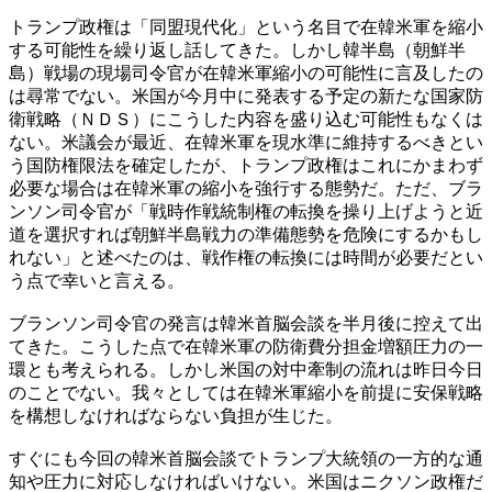
トランプ政権は「同盟現代化」という名目で在韓米軍を縮小
する可能性を繰り返し話してきた。しかし韓半島（朝鮮半
島）戦場の現場司令官が在韓米軍縮小の可能性に言及したの
は尋常でない。米国が今月中に発表する予定の新たな国家防
衛戦略（ＮＤＳ）にこうした内容を盛り込む可能性もなくは
ない。米議会が最近、在韓米軍を現水準に維持するべきとい
う国防権限法を確定したが、トランプ政権はこれにかまわず
必要な場合は在韓米軍の縮小を強行する態勢だ。ただ、ブラ
ンソン司令官が「戦時作戦統制権の転換を操り上げようと近
道を選択すれば朝鮮半島戦力の準備態勢を危険にするかもし
れない」と述べたのは、戦作権の転換には時間が必要だとい
う点で幸いと言える。
ブランソン司令官の発言は韓米首脳会談を半月後に控えて出
てきた。こうした点で在韓米軍の防衛費分担金増額圧力の一
環とも考えられる。しかし米国の対中牽制の流れは昨日今日
のことでない。我々としては在韓米軍縮小を前提に安保戦略
を構想しなければならない負担が生じた。
すぐにも今回の韓米首脳会談でトランプ大統領の一方的な通
知や圧力に対応しなければいけない。米国はニクソン政権だ