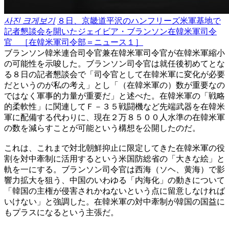
사진 크게보기
８日、京畿道平沢のハンフリーズ米軍基地で
記者懇談会を開いたジェイビア・ブランソン在韓米軍司令
官 ［在韓米軍司令部＝ニュース１］
ブランソン韓米連合司令官兼在韓米軍司令官が在韓米軍縮小
の可能性を示唆した。ブランソン司令官は就任後初めてとな
る８日の記者懇談会で「司令官として在韓米軍に変化が必要
だというのが私の考え」とし「（在韓米軍の）数が重要なの
ではなく軍事的力量が重要だ」と述べた。在韓米軍の「戦略
的柔軟性」に関連してＦ－３５戦闘機など先端武器を在韓米
軍に配備する代わりに、現在２万８５００人水準の在韓米軍
の数を減らすことが可能という構想を公開したのだ。
これは、これまで対北朝鮮抑止に限定してきた在韓米軍の役
割を対中牽制に活用するという米国防総省の「大きな絵」と
軌を一にする。ブランソン司令官は西海（ソヘ、黄海）で影
響力拡大を狙う、中国のいわゆる「内海化」の動きについて
「韓国の主権が侵害されかねないという点に留意しなければ
いけない」と強調した。在韓米軍の対中牽制が韓国の国益に
もプラスになるという主張だ。