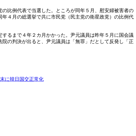
党の比例代表で当選した。ところが同年５月、慰安婦被害者の
同年４月の総選挙で共に市民党（民主党の衛星政党）の比例代
定するまで４年２カ月かかった。尹元議員は昨年５月に国会議
法院の判決が出ると、尹元議員は「無罪」だとして反発し「正
末に韓日国交正常化