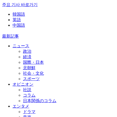
주요 기사 바로가기
韓国語
英語
中国語
最新記事
ニュース
政治
経済
国際・日本
北朝鮮
社会・文化
スポーツ
オピニオン
社説
コラム
日本関係のコラム
エンタメ
ドラマ