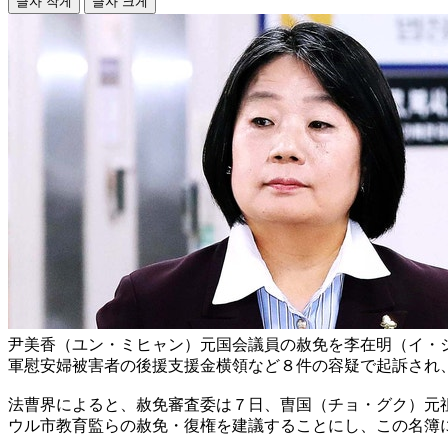
글자 작게
글자 크게
尹美香（ユン・ミヒャン）元国会議員の赦免を李在明（イ・
軍慰安婦被害者の後援支援金横領など８件の容疑で起訴され
法曹界によると、赦免審査委は７日、曺国（チョ・グク）元
ウル市教育監らの赦免・復権を建議することにし、この名簿