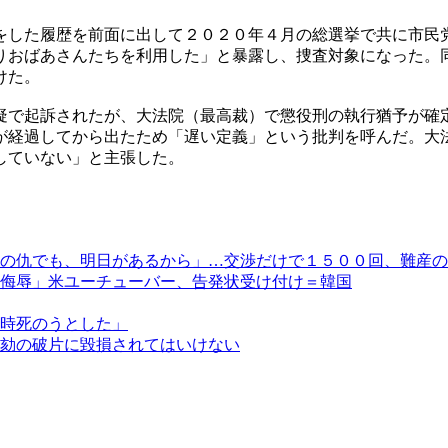
をした履歴を前面に出して２０２０年４月の総選挙で共に市民
りおばあさんたちを利用した」と暴露し、捜査対象になった。
けた。
疑で起訴されたが、大法院（最高裁）で懲役刑の執行猶予が確
が経過してから出たため「遅い定義」という批判を呼んだ。大
していない」と主張した。
の仇でも、明日があるから」…交渉だけで１５００回、難産の
侮辱」米ユーチューバー、告発状受け付け＝韓国
時死のうとした」
劾の破片に毀損されてはいけない