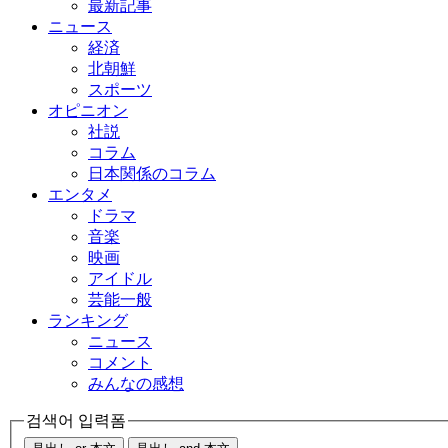
最新記事
ニュース
経済
北朝鮮
スポーツ
オピニオン
社説
コラム
日本関係のコラム
エンタメ
ドラマ
音楽
映画
アイドル
芸能一般
ランキング
ニュース
コメント
みんなの感想
검색어 입력폼