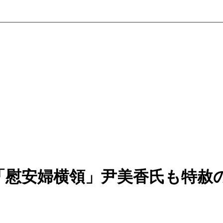
「慰安婦横領」尹美香氏も特赦