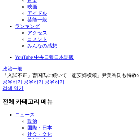
音楽
映画
アイドル
芸能一般
ランキング
アクセス
コメント
みんなの感想
YouTube 中央日報日本語版
政治一般
「入試不正」曺国氏に続いて「慰安婦横領」尹美香氏も特赦
공유하기
공유하기
공유하기
검색 열기
전체 카테고리 메뉴
ニュース
政治
国際・日本
社会・文化