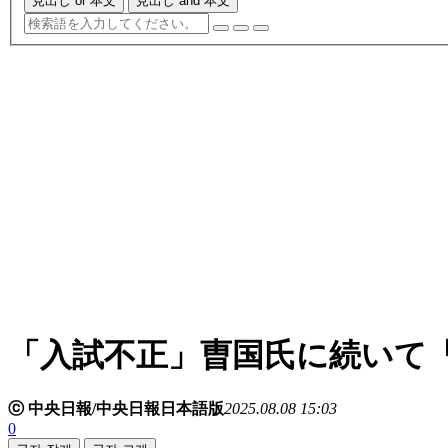
見出し or 本文
見出し and 本文
「入試不正」曺国氏に続いて
ⓒ 中央日報/中央日報日本語版
2025.08.08 15:03
0