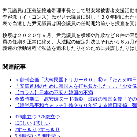
尹元議員は正義記憶連帯理事長として慰安婦被害者支援活動
李容洙（イ・ヨンス）氏が尹元議員に対し「３０年間にわた
表で当選した尹元議員は国会議員の任期開始前から捜査を受
検察は２０２０年９月、尹元議員を横領や詐欺など８件の容
員の任期を正常に終え、大法院の確定判決はそれから６カ月
義連の活動過程で私益を追求したりそのために共謀したりは
関連記事
＜創刊企画「大韓民国トリガー６０」⑰＞「たとえ昨日
「安倍首相のために韓国人を打ち負かした」…「少女像
【コラム】日本の不安と韓国の不満
全盛時期に「慰安婦ヌード撮影」波紋の韓国女優「その
【韓半島平和ウォッチ】修交６０年迎える韓日関係、弾
376
腹立つ
376
腹立つ
1
悲しい
1
悲しい
7
すっきり
7
すっきり
5
興味深い
5
興味深い