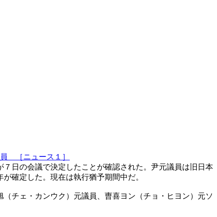
員 ［ニュース１］
が７日の会議で決定したことが確認された。尹元議員は旧日本
年が確定した。現在は執行猶予期間中だ。
旭（チェ・カンウク）元議員、曺喜ヨン（チョ・ヒヨン）元ソ