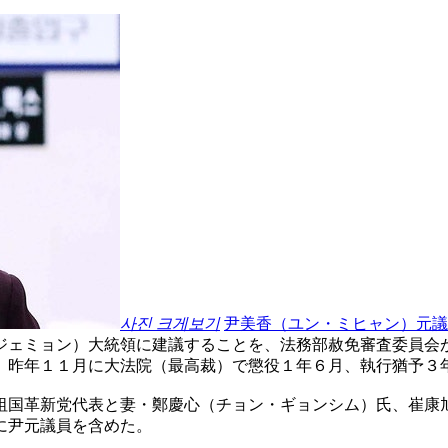
사진 크게보기
尹美香（ユン・ミヒャン）元議
ジェミョン）大統領に建議することを、法務部赦免審査委員会
、昨年１１月に大法院（最高裁）で懲役１年６月、執行猶予３
祖国革新党代表と妻・鄭慶心（チョン・ギョンシム）氏、崔康
に尹元議員を含めた。