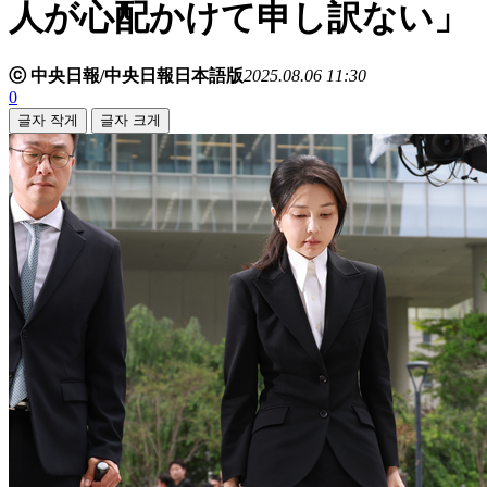
人が心配かけて申し訳ない」
ⓒ 中央日報/中央日報日本語版
2025.08.06 11:30
0
글자 작게
글자 크게