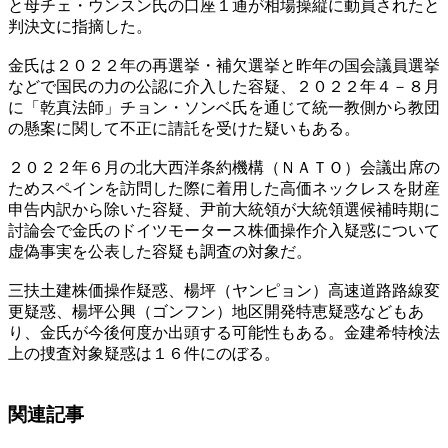
と母チェ・ウンスン氏の口座１通が相場操縦に動員されたと
判決文に指摘した。
金氏は２０２２年の再選挙・補欠選挙と昨年の国会議員選挙
などで国民の力の公認に介入した容疑、２０２２年４－８月
に「乾真法師」チョン・ソンベ氏を通じて統一教側から教団
の懸案に関して不正に請託を受けた疑いもある。
２０２２年６月の北大西洋条約機構（ＮＡＴＯ）会議出席の
ためスペインを訪問した際に着用した高価ネックレスを財産
申告内訳から除いた容疑、尹前大統領が大統領選候補時期に
討論会で金氏のドイツモータース株価操作介入疑惑について
虚偽事実を公表した容疑も調査の対象だ。
三扶土建株価操作疑惑、楊坪（ヤンピョン）高速道路路線変
更疑惑、楊坪公興（ゴンフン）地区開発特恵疑惑などもあ
り、金氏が今後何度か出頭する可能性もある。金建希特検法
上の捜査対象疑惑は１６件にのぼる。
関連記事