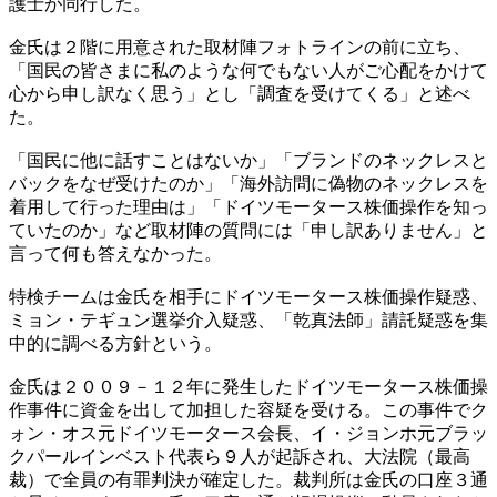
護士が同行した。
金氏は２階に用意された取材陣フォトラインの前に立ち、
「国民の皆さまに私のような何でもない人がご心配をかけて
心から申し訳なく思う」とし「調査を受けてくる」と述べ
た。
「国民に他に話すことはないか」「ブランドのネックレスと
バックをなぜ受けたのか」「海外訪問に偽物のネックレスを
着用して行った理由は」「ドイツモータース株価操作を知っ
ていたのか」など取材陣の質問には「申し訳ありません」と
言って何も答えなかった。
特検チームは金氏を相手にドイツモータース株価操作疑惑、
ミョン・テギュン選挙介入疑惑、「乾真法師」請託疑惑を集
中的に調べる方針という。
金氏は２００９－１２年に発生したドイツモータース株価操
作事件に資金を出して加担した容疑を受ける。この事件でク
ォン・オス元ドイツモータース会長、イ・ジョンホ元ブラッ
クパールインベスト代表ら９人が起訴され、大法院（最高
裁）で全員の有罪判決が確定した。裁判所は金氏の口座３通