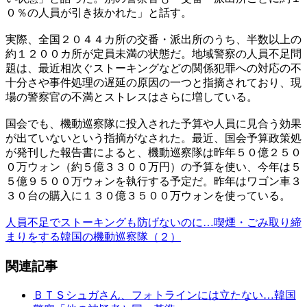
０％の人員が引き抜かれた」と話す。
実際、全国２０４４カ所の交番・派出所のうち、半数以上の
約１２００カ所が定員未満の状態だ。地域警察の人員不足問
題は、最近相次ぐストーキングなどの関係犯罪への対応の不
十分さや事件処理の遅延の原因の一つと指摘されており、現
場の警察官の不満とストレスはさらに増している。
国会でも、機動巡察隊に投入された予算や人員に見合う効果
が出ていないという指摘がなされた。最近、国会予算政策処
が発刊した報告書によると、機動巡察隊は昨年５０億２５０
０万ウォン（約５億３３００万円）の予算を使い、今年は５
５億９５００万ウォンを執行する予定だ。昨年はワゴン車３
３０台の購入に１３０億３５００万ウォンを使っている。
人員不足でストーキングも防げないのに…喫煙・ごみ取り締
まりをする韓国の機動巡察隊（２）
関連記事
ＢＴＳシュガさん、フォトラインには立たない…韓国