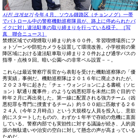
사진 크게보기
今年４月、ソウル鍾路区（チョンノグ）一帯
でパトロール中の警察機動巡察隊員が、路上に停められたバ
イクに対し違法駐車の取り締まりを行っている様子。［写
真 聯合ニュース］
禁煙区域での喫煙取り締まり約８００件。常習喫煙場所にフ
ォトゾーンや防犯カメラを設置して環境改善。小学校前の乗
降区域における違法駐車取り締まり２０件および通学バスの
指導・点検９回。暗い公園への非常ベル設置－－。
これらは最近警察庁長官から表彰を受けた機動巡察隊の「優
秀実績」事例だ。機動巡察隊は２０１６年に廃止されたが、
２０２３年に起きた「チェ・ウォンジョンによる書峴（ソヒ
ョン）駅通り魔事件」のような凶悪犯罪を未然に防ぐ目的で
昨年２月に再出発した。第一線に配置される強力チーム（凶
悪犯罪を専門に捜査するチーム）約５００組に匹敵する２６
２４人（今年２月時点）という大規模な人員を投入し、意欲
的にスタートしたものの、わずか１年半で存続の危機に直面
している。警察内部でも実効性に対する議論が続き、人的資
源の無駄遣いや治安の空白に対して懸念の声が高まっている
ためだ。