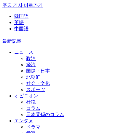
주요 기사 바로가기
韓国語
英語
中国語
最新記事
ニュース
政治
経済
国際・日本
北朝鮮
社会・文化
スポーツ
オピニオン
社説
コラム
日本関係のコラム
エンタメ
ドラマ