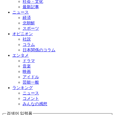
社会・文化
最新記事
ニュース
経済
北朝鮮
スポーツ
オピニオン
社説
コラム
日本関係のコラム
エンタメ
ドラマ
音楽
映画
アイドル
芸能一般
ランキング
ニュース
コメント
みんなの感想
검색어 입력폼