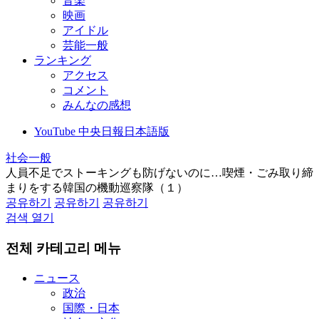
音楽
映画
アイドル
芸能一般
ランキング
アクセス
コメント
みんなの感想
YouTube 中央日報日本語版
社会一般
人員不足でストーキングも防げないのに…喫煙・ごみ取り締
まりをする韓国の機動巡察隊（１）
공유하기
공유하기
공유하기
검색 열기
전체 카테고리 메뉴
ニュース
政治
国際・日本