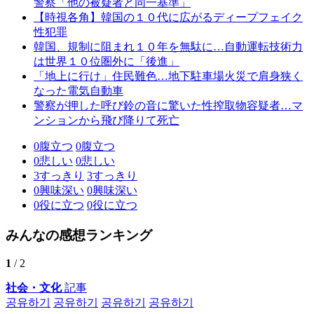
警察「他の被疑者と同一基準」
【時視各角】韓国の１０代に広がるディープフェイク
性犯罪
韓国、規制に阻まれ１０年を無駄に…自動運転技術力
は世界１０位圏外に「後進」
「地上に行け」住民難色…地下駐車場火災で肩身狭く
なった電気自動車
警察が押した呼び鈴の音に驚いた性搾取物容疑者…マ
ンションから飛び降りて死亡
0
腹立つ
0
腹立つ
0
悲しい
0
悲しい
3
すっきり
3
すっきり
0
興味深い
0
興味深い
0
役に立つ
0
役に立つ
みんなの感想ランキング
1
/ 2
社会・文化
記事
공유하기
공유하기
공유하기
공유하기