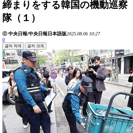
締まりをする韓国の機動巡察
隊（１）
ⓒ 中央日報/中央日報日本語版
2025.08.06 10:27
0
글자 작게
글자 크게