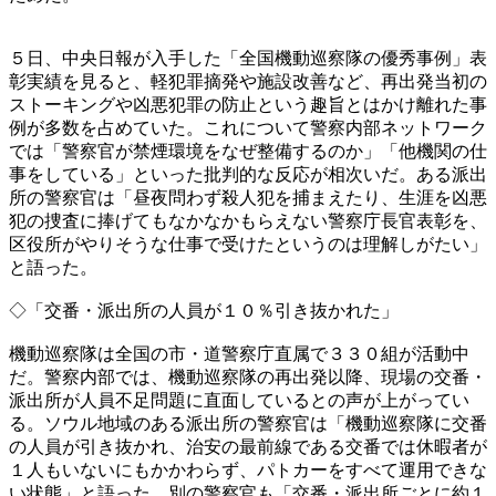
５日、中央日報が入手した「全国機動巡察隊の優秀事例」表
彰実績を見ると、軽犯罪摘発や施設改善など、再出発当初の
ストーキングや凶悪犯罪の防止という趣旨とはかけ離れた事
例が多数を占めていた。これについて警察内部ネットワーク
では「警察官が禁煙環境をなぜ整備するのか」「他機関の仕
事をしている」といった批判的な反応が相次いだ。ある派出
所の警察官は「昼夜問わず殺人犯を捕まえたり、生涯を凶悪
犯の捜査に捧げてもなかなかもらえない警察庁長官表彰を、
区役所がやりそうな仕事で受けたというのは理解しがたい」
と語った。
◇「交番・派出所の人員が１０％引き抜かれた」
機動巡察隊は全国の市・道警察庁直属で３３０組が活動中
だ。警察内部では、機動巡察隊の再出発以降、現場の交番・
派出所が人員不足問題に直面しているとの声が上がってい
る。ソウル地域のある派出所の警察官は「機動巡察隊に交番
の人員が引き抜かれ、治安の最前線である交番では休暇者が
１人もいないにもかかわらず、パトカーをすべて運用できな
い状態」と語った。別の警察官も「交番・派出所ごとに約１