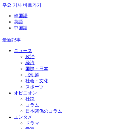
주요 기사 바로가기
韓国語
英語
中国語
最新記事
ニュース
政治
経済
国際・日本
北朝鮮
社会・文化
スポーツ
オピニオン
社説
コラム
日本関係のコラム
エンタメ
ドラマ