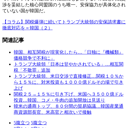
渉を妥結した核心同盟国のうち唯一、安保協力が具体化され
ていない国が韓国だ。
【コラム】関税爆弾に続いてトランプ大統領の安保請求書に
徹底対応を＝韓国（２）
関連記事
韓国、相互関税が現実化したら…「日独に『機械類』
価格競争で不利に」
トランプ大統領「日本は甘やかされている」…相互関
税「不敬罪」追加
トランプ大統領、米日交渉で直接修正…関税１０％か
ら１５％に、対米投資も１０００億ドルその場で引き
上げ
関税２５→１５％に引き下げ、米国へ３５００億ドル
投資…韓国、コメ・牛肉の追加開放は見送り
韓米の通商トップ、８０分間の貿易協議…韓国産業通
商資源部長官、米高官と相次いで接触
5
腹立つ
5
腹立つ