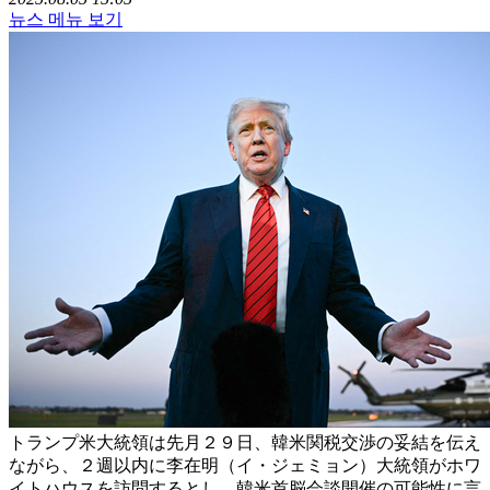
뉴스 메뉴 보기
トランプ米大統領は先月２９日、韓米関税交渉の妥結を伝え
ながら、２週以内に李在明（イ・ジェミョン）大統領がホワ
イトハウスを訪問するとし、韓米首脳会談開催の可能性に言