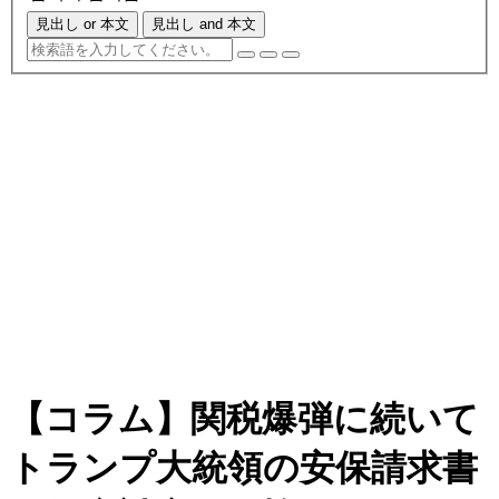
見出し or 本文
見出し and 本文
【コラム】関税爆弾に続いて
トランプ大統領の安保請求書