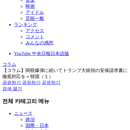
音楽
映画
アイドル
芸能一般
ランキング
アクセス
コメント
みんなの感想
YouTube 中央日報日本語版
コラム
【コラム】関税爆弾に続いてトランプ大統領の安保請求書に
徹底対応を＝韓国（１）
공유하기
공유하기
공유하기
검색 열기
전체 카테고리 메뉴
ニュース
政治
国際・日本