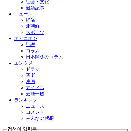
社会・文化
最新記事
ニュース
経済
北朝鮮
スポーツ
オピニオン
社説
コラム
日本関係のコラム
エンタメ
ドラマ
音楽
映画
アイドル
芸能一般
ランキング
ニュース
コメント
みんなの感想
검색어 입력폼