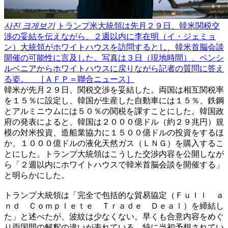
사진 크게보기
トランプ米大統領は先月２９日、韓米関税交
渉の妥結を伝えながら、２週以内に李在明（イ・ジェミョ
ン）大統領がホワイトハウスを訪問するとし、韓米首脳会談
開催の可能性に言及した。写真は３日（現地時間）、ペンシ
ルベニアからホワイトハウスに戻りながら記者の質問に答え
る姿。 ［ＡＦＰ＝聯合ニュース］
韓米が先月２９日、関税交渉を妥結した。両国は相互関税率
を１５％に設定し、韓国が生産した自動車には１５％、鉄鋼
とアルミニウムには５０％の関税を課すことにした。韓国政
府の発表によると、韓国は２０００億ドル（約２９兆円）規
模の対米投資、造船業協力に１５００億ドルの投資をするほ
か、１０００億ドルの液化天然ガス（ＬＮＧ）を購入するこ
とにした。トランプ大統領はこうした交渉内容を公開しなが
ら「２週以内にホワイトハウスで韓米首脳会談を開催する」
と明らかにした。
トランプ大統領は「完全で包括的な貿易協定（Ｆｕｌｌ ａ
ｎｄ Ｃｏｍｐｌｅｔｅ Ｔｒａｄｅ Ｄｅａｌ）を締結し
た」と述べたが、波紋は少なくない。早くも合意内容をめぐ
り両国間の解釈の違いが表れている。特に当初予想されてい