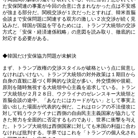
た安保関連の事案が今回の合意に含まれなかった点は不安感
が強まる部分だ。関税交渉が１次だったとすれば、韓米首脳
会談まで安保問題に関連する双方の激しい２次交渉が続く見
込みだ。韓国が国益を守るためには、トランプ大統領の交渉
方式と「安保・経済連係戦略」の意図を読み取り、徹底的に
対応する必要がある。
◆韓国だけ安保協力問題が未解決
まず、トランプ政権の交渉スタイルが破格という点に留意し
なければいけない。トランプ大統領の対外政策は１期目から
自身の直観に基づく即興的な決定が多い。外交慣例や規範、
原則を随時無視する大統領中心主義を追求している。トラン
プ大統領が２月２８日、ウクライナのゼレンスキー大統領と
首脳会談の途中、「あなたにはカードがない」として事実上
追い出した場面が代表的な例だ。これはロシアの不法侵攻に
対して戦うウクライナに西側の自由民主主義国家が協力して
きた努力を全面的に否定するものであり、世界に衝撃を与え
た。トランプ大統領は西側国家に対しても米国の利益に合わ
なければ批判する。学界ではこれを「トランプの個人化され