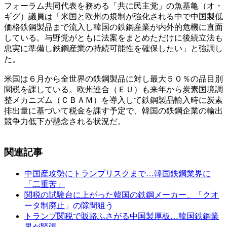
フォーラム共同代表を務める「共に民主党」の魚基亀（オ・
ギグ）議員は「米国と欧州の規制が強化される中で中国製低
価格鉄鋼製品まで流入し韓国の鉄鋼産業が内外的危機に直面
している。与野党がともに法案をまとめただけに後続立法も
忠実に準備し鉄鋼産業の持続可能性を確保したい」と強調し
た。
米国は６月から全世界の鉄鋼製品に対し最大５０％の品目別
関税を課している。欧州連合（ＥＵ）も来年から炭素国境調
整メカニズム（ＣＢＡＭ）を導入して鉄鋼製品輸入時に炭素
排出量に基づいて税金を課す予定で、韓国の鉄鋼企業の輸出
競争力低下が懸念される状況だ。
関連記事
中国産攻勢にトランプリスクまで…韓国鉄鋼業界に
「二重苦」
関税の試験台に上がった韓国の鉄鋼メーカー、「クオ
ータ制廃止」の隙間狙う
トランプ関税で販路ふさがる中国製厚板…韓国鉄鋼業
界が緊張