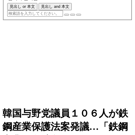
見出し or 本文
見出し and 本文
韓国与野党議員１０６人が鉄
鋼産業保護法案発議…「鉄鋼