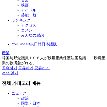
音楽
映画
アイドル
芸能一般
ランキング
アクセス
コメント
みんなの感想
YouTube 中央日報日本語版
産業
韓国与野党議員１０６人が鉄鋼産業保護法案発議…「鉄鋼産
業の救済急がれる」
공유하기
공유하기
공유하기
검색 열기
전체 카테고리 메뉴
ニュース
政治
国際・日本