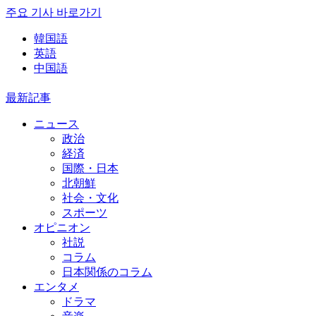
주요 기사 바로가기
韓国語
英語
中国語
最新記事
ニュース
政治
経済
国際・日本
北朝鮮
社会・文化
スポーツ
オピニオン
社説
コラム
日本関係のコラム
エンタメ
ドラマ