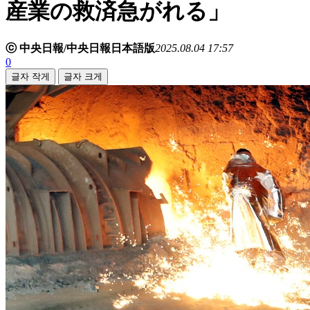
産業の救済急がれる」
ⓒ 中央日報/中央日報日本語版
2025.08.04 17:57
0
글자 작게
글자 크게