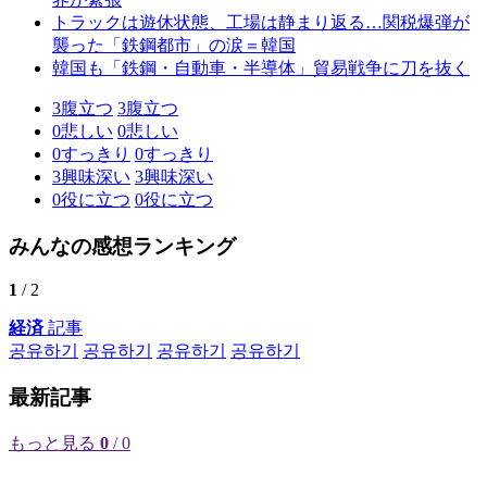
トラックは遊休状態、工場は静まり返る…関税爆弾が
襲った「鉄鋼都市」の涙＝韓国
韓国も「鉄鋼・自動車・半導体」貿易戦争に刀を抜く
3
腹立つ
3
腹立つ
0
悲しい
0
悲しい
0
すっきり
0
すっきり
3
興味深い
3
興味深い
0
役に立つ
0
役に立つ
みんなの感想ランキング
1
/ 2
経済
記事
공유하기
공유하기
공유하기
공유하기
最新記事
もっと見る
0
/ 0