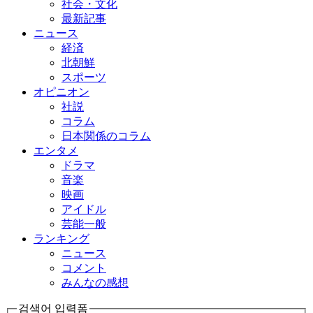
社会・文化
最新記事
ニュース
経済
北朝鮮
スポーツ
オピニオン
社説
コラム
日本関係のコラム
エンタメ
ドラマ
音楽
映画
アイドル
芸能一般
ランキング
ニュース
コメント
みんなの感想
검색어 입력폼