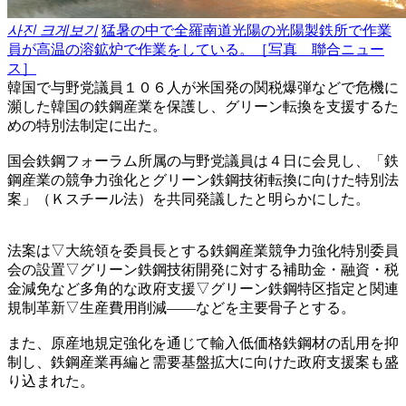
사진 크게보기
猛暑の中で全羅南道光陽の光陽製鉄所で作業
員が高温の溶鉱炉で作業をしている。［写真 聯合ニュー
ス］
韓国で与野党議員１０６人が米国発の関税爆弾などで危機に
瀕した韓国の鉄鋼産業を保護し、グリーン転換を支援するた
めの特別法制定に出た。
国会鉄鋼フォーラム所属の与野党議員は４日に会見し、「鉄
鋼産業の競争力強化とグリーン鉄鋼技術転換に向けた特別法
案」（Ｋスチール法）を共同発議したと明らかにした。
法案は▽大統領を委員長とする鉄鋼産業競争力強化特別委員
会の設置▽グリーン鉄鋼技術開発に対する補助金・融資・税
金減免など多角的な政府支援▽グリーン鉄鋼特区指定と関連
規制革新▽生産費用削減――などを主要骨子とする。
また、原産地規定強化を通じて輸入低価格鉄鋼材の乱用を抑
制し、鉄鋼産業再編と需要基盤拡大に向けた政府支援案も盛
り込まれた。