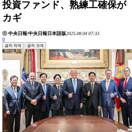
投資ファンド、熟練工確保が
カギ
ⓒ 中央日報/中央日報日本語版
2025.08.04 07:33
0
글자 작게
글자 크게