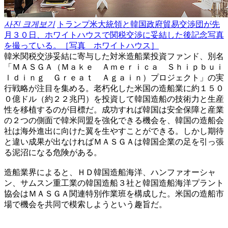
사진 크게보기
トランプ米大統領と韓国政府貿易交渉団が先
月３０日、ホワイトハウスで関税交渉に妥結した後記念写真
を撮っている。［写真 ホワイトハウス］
韓米関税交渉妥結に寄与した対米造船業投資ファンド、別名
「ＭＡＳＧＡ（Ｍａｋｅ Ａｍｅｒｉｃａ Ｓｈｉｐｂｕｉ
ｌｄｉｎｇ Ｇｒｅａｔ Ａｇａｉｎ）プロジェクト」の実
行戦略が注目を集める。老朽化した米国の造船業に約１５０
０億ドル（約２２兆円）を投資して韓国造船の技術力と生産
性を移植するのが目標だ。成功すれば韓国は安全保障と産業
の２つの側面で韓米同盟を強化できる機会を、韓国の造船会
社は海外進出に向けた翼を生やすことができる。しかし期待
と違い成果が出なければＭＡＳＧＡは韓国企業の足を引っ張
る泥沼になる危険がある。
造船業界によると、ＨＤ韓国造船海洋、ハンファオーシャ
ン、サムスン重工業の韓国造船３社と韓国造船海洋プラント
協会はＭＡＳＧＡ関連特別作業班を構成した。米国の造船市
場で機会を共同で模索しようという趣旨だ。