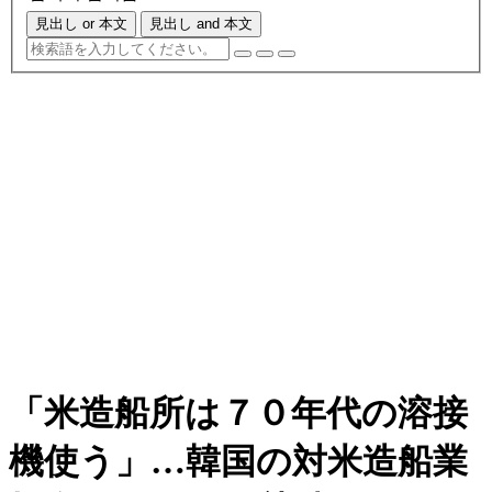
見出し or 本文
見出し and 本文
「米造船所は７０年代の溶接
機使う」…韓国の対米造船業