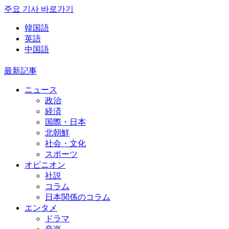
주요 기사 바로가기
韓国語
英語
中国語
最新記事
ニュース
政治
経済
国際・日本
北朝鮮
社会・文化
スポーツ
オピニオン
社説
コラム
日本関係のコラム
エンタメ
ドラマ