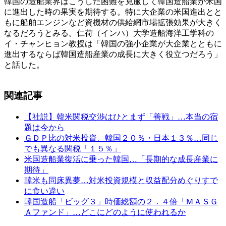
韓国の造船業界はこうした困難を克服して韓国造船業が米国
に進出した時の果実を期待する。特に大企業の米国進出とと
もに船舶エンジンなど資機材の供給網市場拡張効果が大きく
なるだろうとみる。仁荷（インハ）大学造船海洋工学科の
イ・チャンヒョン教授は「韓国の強小企業が大企業とともに
進出するならば韓国造船産業の成長に大きく役立つだろう」
と話した。
関連記事
【社説】韓米関税交渉はひとまず「善戦」…本当の宿
題は今から
ＧＤＰ比の対米投資、韓国２０％・日本１３％…同じ
でも異なる関税「１５％」
米国造船業復活に乗った韓国…「長期的な成長産業に
期待」
韓米も同床異夢…対米投資規模と収益配分めぐりすで
に食い違い
韓国造船「ビッグ３」時価総額の２．４倍「ＭＡＳＧ
Ａファンド」…どこにどのように使われるか