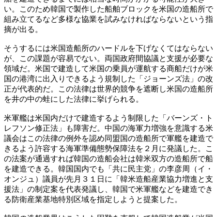
い。このため韓国で製作した船舶ブロックを米国の造船所で
組み立てるなど多様な協業を試みなければならないという指
摘が出る。
そうするには米国造船所のハードルを下げなくてはならない
が、この課題が容易でない。両国政府間協議と支援が必要な
領域だ。米国で建造して米国の乗員が運航する商船だけが米
国の港湾に出入りできるよう規制した「ジョーンズ法」の改
正が代表的だ。この法律は世界的競争を遮断し米国の造船所
を井の中の蛙にした法律に挙げられる。
米軍艦は米国内だけで建造するよう制限した「バーンズ・ト
レフソン修正法」も障害だ。中国の海軍力増強を意識する米
議会はこの法律の例外を認め同盟国の造船所で軍艦を建造で
きるよう許容する海軍準備態勢保障法を２月に発議した。こ
の法案が通過すれば韓国の造船会社は韓米双方の造船所で船
を建造できる。韓国国内でも「共に民主党」の李彦周（イ・
オンジュ）議員が先月３１日に「韓米造船産業協力増進と支
援法」の制定案を代表発議し、韓国で米軍艦などを建造でき
る防衛産業基地特別区域を指定しようと提案した。