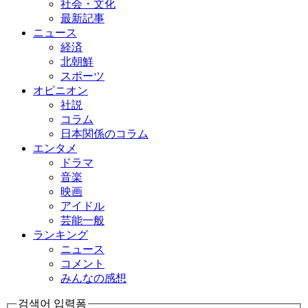
社会・文化
最新記事
ニュース
経済
北朝鮮
スポーツ
オピニオン
社説
コラム
日本関係のコラム
エンタメ
ドラマ
音楽
映画
アイドル
芸能一般
ランキング
ニュース
コメント
みんなの感想
검색어 입력폼