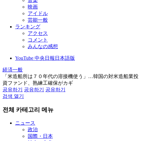
音楽
映画
アイドル
芸能一般
ランキング
アクセス
コメント
みんなの感想
YouTube 中央日報日本語版
経済一般
「米造船所は７０年代の溶接機使う」…韓国の対米造船業投
資ファンド、熟練工確保がカギ
공유하기
공유하기
공유하기
검색 열기
전체 카테고리 메뉴
ニュース
政治
国際・日本