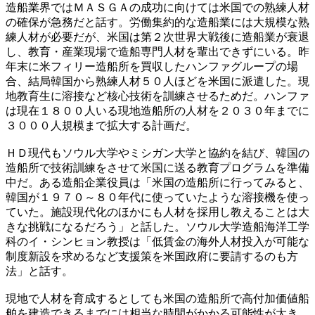
造船業界ではＭＡＳＧＡの成功に向けては米国での熟練人材
の確保が急務だと話す。労働集約的な造船業には大規模な熟
練人材が必要だが、米国は第２次世界大戦後に造船業が衰退
し、教育・産業現場で造船専門人材を輩出できずにいる。昨
年末に米フィリー造船所を買収したハンファグループの場
合、結局韓国から熟練人材５０人ほどを米国に派遣した。現
地教育生に溶接など核心技術を訓練させるためだ。ハンファ
は現在１８００人いる現地造船所の人材を２０３０年までに
３０００人規模まで拡大する計画だ。
ＨＤ現代もソウル大学やミシガン大学と協約を結び、韓国の
造船所で技術訓練をさせて米国に送る教育プログラムを準備
中だ。ある造船企業役員は「米国の造船所に行ってみると、
韓国が１９７０～８０年代に使っていたような溶接機を使っ
ていた。施設現代化のほかにも人材を採用し教えることは大
きな挑戦になるだろう」と話した。ソウル大学造船海洋工学
科のイ・シンヒョン教授は「低賃金の海外人材投入が可能な
制度新設を求めるなど支援策を米国政府に要請するのも方
法」と話す。
現地で人材を育成するとしても米国の造船所で高付加価値船
舶を建造できるまでには相当な時間がかかる可能性が大き