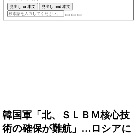
見出し or 本文
見出し and 本文
韓国軍「北、ＳＬＢＭ核心技
術の確保が難航」…ロシアに