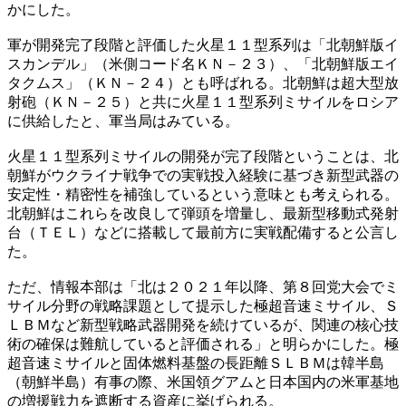
かにした。
軍が開発完了段階と評価した火星１１型系列は「北朝鮮版イ
スカンデル」（米側コード名ＫＮ－２３）、「北朝鮮版エイ
タクムス」（ＫＮ－２４）とも呼ばれる。北朝鮮は超大型放
射砲（ＫＮ－２５）と共に火星１１型系列ミサイルをロシア
に供給したと、軍当局はみている。
火星１１型系列ミサイルの開発が完了段階ということは、北
朝鮮がウクライナ戦争での実戦投入経験に基づき新型武器の
安定性・精密性を補強しているという意味とも考えられる。
北朝鮮はこれらを改良して弾頭を増量し、最新型移動式発射
台（ＴＥＬ）などに搭載して最前方に実戦配備すると公言し
た。
ただ、情報本部は「北は２０２１年以降、第８回党大会でミ
サイル分野の戦略課題として提示した極超音速ミサイル、Ｓ
ＬＢＭなど新型戦略武器開発を続けているが、関連の核心技
術の確保は難航していると評価される」と明らかにした。極
超音速ミサイルと固体燃料基盤の長距離ＳＬＢＭは韓半島
（朝鮮半島）有事の際、米国領グアムと日本国内の米軍基地
の増援戦力を遮断する資産に挙げられる。