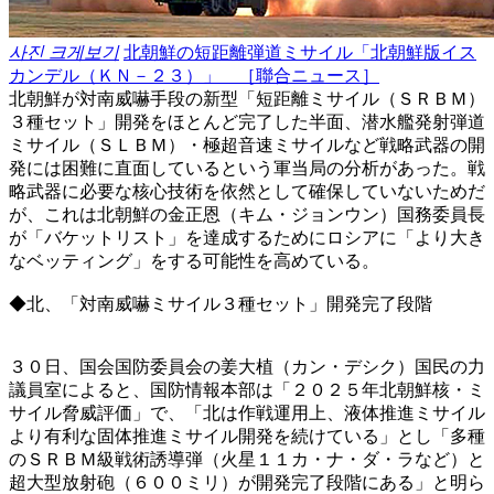
사진 크게보기
北朝鮮の短距離弾道ミサイル「北朝鮮版イス
カンデル（ＫＮ－２３）」 ［聯合ニュース］
北朝鮮が対南威嚇手段の新型「短距離ミサイル（ＳＲＢＭ）
３種セット」開発をほとんど完了した半面、潜水艦発射弾道
ミサイル（ＳＬＢＭ）・極超音速ミサイルなど戦略武器の開
発には困難に直面しているという軍当局の分析があった。戦
略武器に必要な核心技術を依然として確保していないためだ
が、これは北朝鮮の金正恩（キム・ジョンウン）国務委員長
が「バケットリスト」を達成するためにロシアに「より大き
なベッティング」をする可能性を高めている。
◆北、「対南威嚇ミサイル３種セット」開発完了段階
３０日、国会国防委員会の姜大植（カン・デシク）国民の力
議員室によると、国防情報本部は「２０２５年北朝鮮核・ミ
サイル脅威評価」で、「北は作戦運用上、液体推進ミサイル
より有利な固体推進ミサイル開発を続けている」とし「多種
のＳＲＢＭ級戦術誘導弾（火星１１カ・ナ・ダ・ラなど）と
超大型放射砲（６００ミリ）が開発完了段階にある」と明ら