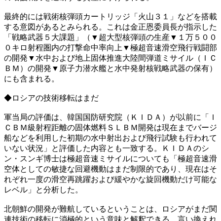
最終的には戦術核弾頭カートリッジ「火山３１」などを搭載
する意図があるとみられる。これは金正恩委員長が指示した
「戦略武器５大課題」（▼超大型核弾頭の生産▼１万５００
０キロ射程圏内の打撃命中率向上▼極超音速滑空飛行戦闘部
の開発▼水中および地上固体推進大陸間弾道ミサイル（ＩＣ
ＢＭ）の開発▼原子力潜水艦と水中発射核戦略武器の保有）
にも含まれる。
◆ロシアの技術移転はまだ
軍当局の評価は、韓国国防研究院（ＫＩＤＡ）が以前に「Ｉ
ＣＢＭ級射程距離の固体燃料ＳＬＢＭ開発は現在までバージ
船などを利用した初期の水中射出および飛行試験も行われて
いない状況」と評価した内容とも一致する。ＫＩＤＡのシ
ン・スンギ博士は極超音速ミサイルについても「極超音速滑
空体としての敏捷な回避機動はまだ制限的であり、現在はそ
れぞれ一度の滑空再跳躍および緩やかな旋回機動だけ可能な
レベル」と分析した。
北朝鮮の開発が難航しているということは、ロシアがまだ関
連技術の移転に消極的という意味と解釈できる。言い換えれ