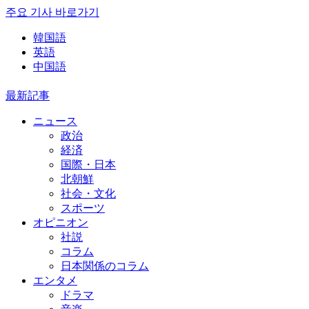
주요 기사 바로가기
韓国語
英語
中国語
最新記事
ニュース
政治
経済
国際・日本
北朝鮮
社会・文化
スポーツ
オピニオン
社説
コラム
日本関係のコラム
エンタメ
ドラマ