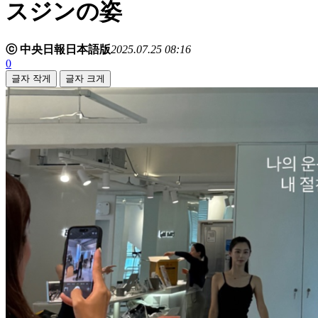
スジンの姿
ⓒ 中央日報日本語版
2025.07.25 08:16
0
글자 작게
글자 크게