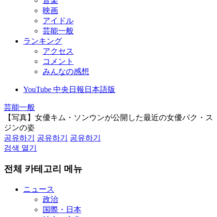
音楽
映画
アイドル
芸能一般
ランキング
アクセス
コメント
みんなの感想
YouTube 中央日報日本語版
芸能一般
【写真】女優キム・ソンウンが公開した最近の女優パク・ス
ジンの姿
공유하기
공유하기
공유하기
검색 열기
전체 카테고리 메뉴
ニュース
政治
国際・日本