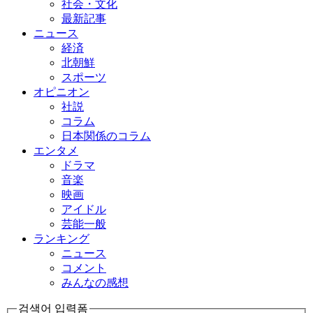
社会・文化
最新記事
ニュース
経済
北朝鮮
スポーツ
オピニオン
社説
コラム
日本関係のコラム
エンタメ
ドラマ
音楽
映画
アイドル
芸能一般
ランキング
ニュース
コメント
みんなの感想
검색어 입력폼