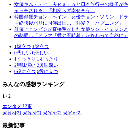
女優キム・テヒ、夫Ｒａｉｎと日本旅行中の様子がキ
ャッチされる…「相変らず幸せそう」
韓国俳優チョン・ヘイン－女優チョン・ソミン、ドラ
マ終映後バリに同伴出国…「熱愛？ ハプニング」
俳優ヒョンビンが直接明かした女優ソン・イェジンと
の熱愛…「ドラマ『愛の不時着』が終わって自然に」
1
腹立つ
1
腹立つ
0
悲しい
0
悲しい
1
すっきり
1
すっきり
2
興味深い
2
興味深い
6
役に立つ
6
役に立つ
みんなの感想ランキング
1
/ 2
エンタメ
記事
공유하기
공유하기
공유하기
공유하기
最新記事