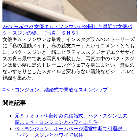
사진 크게보기
女優キム・ソンウンが公開した最近の女優パ
ク・スジンの姿。［写真 ＳＮＳ］
女優キム・ソンウンは最近、インスタグラムのストーリーズ
に「私の運動メイト、私の親友スー」というコメントととも
に、パク・スジンと一緒にピラティススタジオでエクササイ
ズの真っ最中である写真を掲載した。写真の中のパク・スジ
ンは長い髪に黒のトレーニングウェアを身にまとい、無駄の
ないすらりとしたスタイルと変わらない清純なビジュアルで
視線を集めた。
#ペ・ヨンジュン、結婚式で果敢なスキンシップ
関連記事
元Ｓｕｇａｒ伊藤ゆみの結婚式、パク・スジンは欠
席…夫ペ・ヨンジュンとハワイに居住
ペ・ヨンジュン、ホームページ運営中断で引退説
「パク・スジンとハワイで居住」