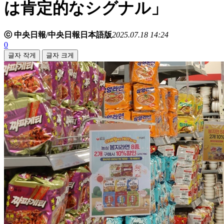
は肯定的なシグナル」
ⓒ 中央日報/中央日報日本語版
2025.07.18 14:24
0
글자 작게
글자 크게