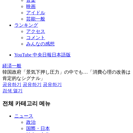
音楽
映画
アイドル
芸能一般
ランキング
アクセス
コメント
みんなの感想
YouTube 中央日報日本語版
経済一般
韓国政府「景気下押し圧力」の中でも…「消費心理の改善は
肯定的なシグナル」
공유하기
공유하기
공유하기
검색 열기
전체 카테고리 메뉴
ニュース
政治
国際・日本