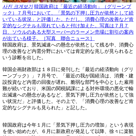
사진 크게보기
韓国政府は「最近の経済動向」（グリーンブ
ック）７月号において、「景気の下押し圧力が依然として続
いている状況」と評価した。ただし、消費心理の改善など肯
定的なシグナルも現れていると付け加えた。写真は７月７
日、ソウルのある大型スーパーのラーメン売場に割引の案内
が出ている様子。［写真 聯合ニュース］
韓国政府は、景気減速への懸念が依然として残る中、消費心
理の改善など内需分野においては肯定的な兆しが見られると
いう診断を出した。
韓国企画財政部は１８日に発刊した「最近の経済動向（グリ
ーンブック）」７月号で、「最近の我が国経済は、消費・建
設投資など内需の回復が遅れ、脆弱な部門を中心とした雇用
難が続いており、米国の関税賦課による対外環境の悪化で輸
出減速への懸念があるなど、景気下押し圧力が依然として強
い状況だ」と評価した。その上で、「消費心理の改善など肯
定的なシグナルも見られた」と記した。
韓国政府は今年１月に「景気下押し圧力の増加」という表現
を使い始めたが、６月に新政府が発足して以降、徐々に楽観