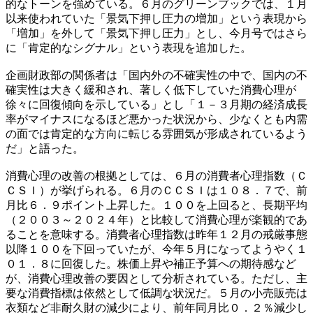
的なトーンを強めている。６月のグリーンブックでは、１月
以来使われていた「景気下押し圧力の増加」という表現から
「増加」を外して「景気下押し圧力」とし、今月号ではさら
に「肯定的なシグナル」という表現を追加した。
企画財政部の関係者は「国内外の不確実性の中で、国内の不
確実性は大きく緩和され、著しく低下していた消費心理が
徐々に回復傾向を示している」とし「１－３月期の経済成長
率がマイナスになるほど悪かった状況から、少なくとも内需
の面では肯定的な方向に転じる雰囲気が形成されているよう
だ」と語った。
消費心理の改善の根拠としては、６月の消費者心理指数（Ｃ
ＣＳＩ）が挙げられる。６月のＣＣＳＩは１０８．７で、前
月比６．９ポイント上昇した。１００を上回ると、長期平均
（２００３～２０２４年）と比較して消費心理が楽観的であ
ることを意味する。消費者心理指数は昨年１２月の戒厳事態
以降１００を下回っていたが、今年５月になってようやく１
０１．８に回復した。株価上昇や補正予算への期待感など
が、消費心理改善の要因として分析されている。ただし、主
要な消費指標は依然として低調な状況だ。５月の小売販売は
衣類など非耐久財の減少により、前年同月比０．２％減少し