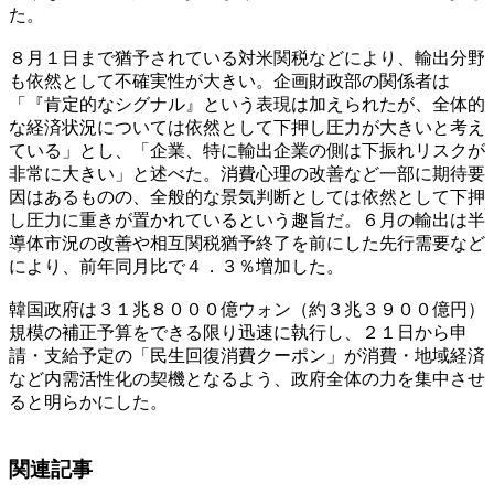
た。
８月１日まで猶予されている対米関税などにより、輸出分野
も依然として不確実性が大きい。企画財政部の関係者は
「『肯定的なシグナル』という表現は加えられたが、全体的
な経済状況については依然として下押し圧力が大きいと考え
ている」とし、「企業、特に輸出企業の側は下振れリスクが
非常に大きい」と述べた。消費心理の改善など一部に期待要
因はあるものの、全般的な景気判断としては依然として下押
し圧力に重きが置かれているという趣旨だ。６月の輸出は半
導体市況の改善や相互関税猶予終了を前にした先行需要など
により、前年同月比で４．３％増加した。
韓国政府は３１兆８０００億ウォン（約３兆３９００億円）
規模の補正予算をできる限り迅速に執行し、２１日から申
請・支給予定の「民生回復消費クーポン」が消費・地域経済
など内需活性化の契機となるよう、政府全体の力を集中させ
ると明らかにした。
関連記事