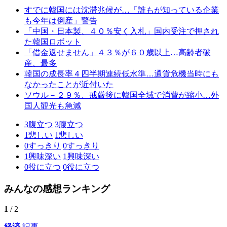
すでに韓国には沈滞兆候が…「誰もが知っている企業
も今年は倒産」警告
「中国・日本製、４０％安く入札」国内受注で押され
た韓国ロボット
「借金返せません」４３％が６０歳以上…高齢者破
産、最多
韓国の成長率４四半期連続低水準…通貨危機当時にも
なかったことが近付いた
ソウル－２９％、戒厳後に韓国全域で消費が縮小…外
国人観光も急減
3
腹立つ
3
腹立つ
1
悲しい
1
悲しい
0
すっきり
0
すっきり
1
興味深い
1
興味深い
0
役に立つ
0
役に立つ
みんなの感想ランキング
1
/ 2
経済
記事