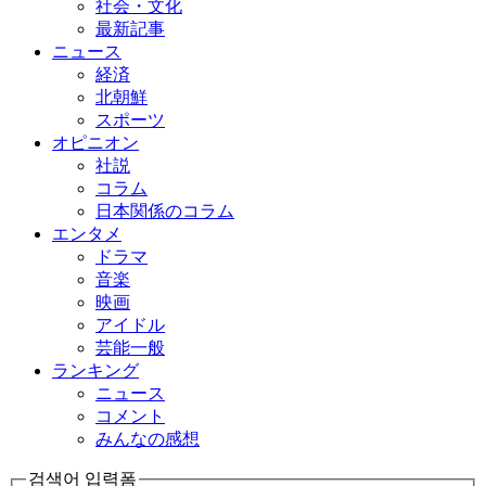
社会・文化
最新記事
ニュース
経済
北朝鮮
スポーツ
オピニオン
社説
コラム
日本関係のコラム
エンタメ
ドラマ
音楽
映画
アイドル
芸能一般
ランキング
ニュース
コメント
みんなの感想
검색어 입력폼