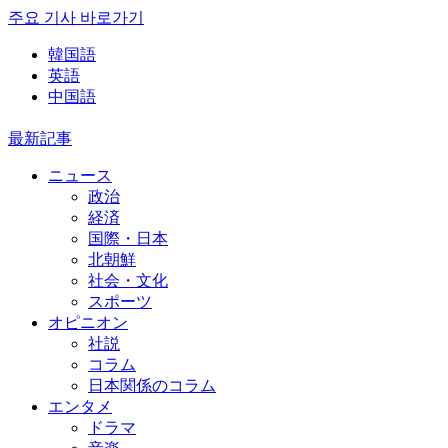
주요 기사 바로가기
韓国語
英語
中国語
最新記事
ニュース
政治
経済
国際・日本
北朝鮮
社会・文化
スポーツ
オピニオン
社説
コラム
日本関係のコラム
エンタメ
ドラマ