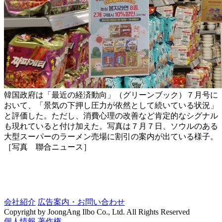
韓国政府は「最近の経済動向」（グリーンブック）７月号に
おいて、「景気の下押し圧力が依然として続いている状況」
と評価した。ただし、消費心理の改善など肯定的なシグナル
も現れていると付け加えた。写真は７月７日、ソウルのある
大型スーパーのラーメン売場に割引の案内が出ている様子。
［写真 聯合ニュース］
会社紹介
広告案内・お問い合わせ
Copyright by JoongAng Ilbo Co., Ltd. All Rights Reserved
個人情報
著作権