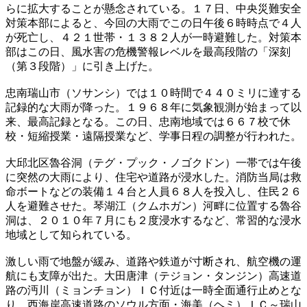
らに拡大することが懸念されている。１７日、中央災難安全
対策本部によると、今回の大雨でこの日午後６時時点で４人
が死亡し、４２１世帯・１３８２人が一時避難した。対策本
部はこの日、風水害の危機警報レベルを最高段階の「深刻
（第３段階）」に引き上げた。
忠南瑞山市（ソサンシ）では１０時間で４４０ミリに達する
記録的な大雨が降った。１９６８年に気象観測が始まって以
来、最高記録となる。この日、忠南地域では６６７校で休
校・短縮授業・遠隔授業など、学事日程の調整が行われた。
大邱北区魯谷洞（テグ・プック・ノゴクドン）一帯では午後
に突然の大雨により、住宅や道路が浸水した。消防当局は救
命ボートなどの装備１４台と人員６８人を投入し、住民２６
人を避難させた。琴湖江（クムホガン）河畔に位置する魯谷
洞は、２０１０年７月にも２度浸水するなど、常習的な浸水
地域として知られている。
激しい雨で地盤が緩み、道路や鉄道が寸断され、航空機の運
航にも支障が出た。大田唐津（テジョン・タンジン）高速道
路の沔川（ミョンチョン）ＩＣ付近は一時全面通行止めとな
り、西海岸高速道路のソウル方面・海美（ヘミ）ＩＣ～瑞山