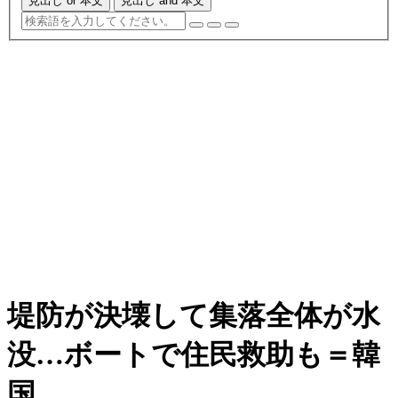
見出し or 本文
見出し and 本文
堤防が決壊して集落全体が水
没…ボートで住民救助も＝韓
国