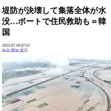
堤防が決壊して集落全体が水
没…ボートで住民救助も＝韓
国
2025.07.18 07:51
뉴스 메뉴 보기