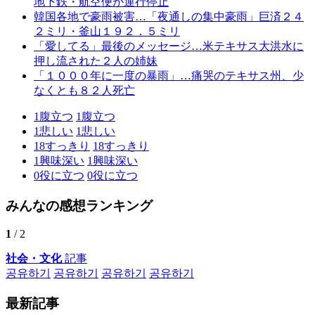
地下鉄・航空便が運行停止
韓国各地で豪雨被害…「夜通しの集中豪雨」巨済２４
２ミリ・釜山１９２．５ミリ
「愛してる」最後のメッセージ…米テキサス大洪水に
押し流された２人の姉妹
「１０００年に一度の暴雨」…痛哭のテキサス州、少
なくとも８２人死亡
1
腹立つ
1
腹立つ
1
悲しい
1
悲しい
18
すっきり
18
すっきり
1
興味深い
1
興味深い
0
役に立つ
0
役に立つ
みんなの感想ランキング
1
/ 2
社会・文化
記事
공유하기
공유하기
공유하기
공유하기
最新記事