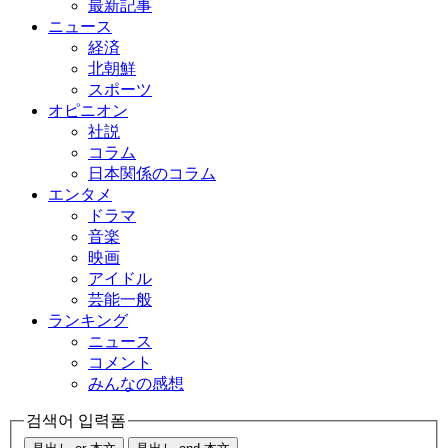
最新記事
ニュース
経済
北朝鮮
スポーツ
オピニオン
社説
コラム
日本関係のコラム
エンタメ
ドラマ
音楽
映画
アイドル
芸能一般
ランキング
ニュース
コメント
みんなの感想
검색어 입력폼