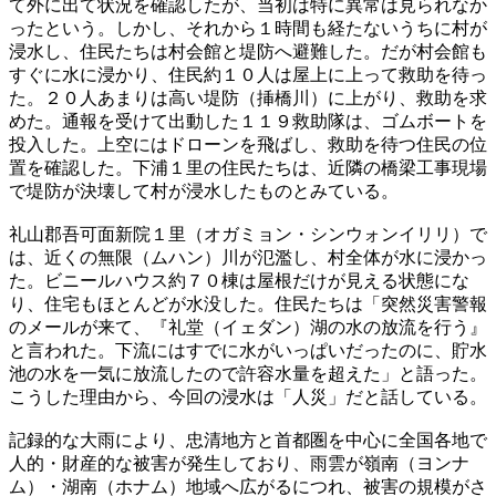
て外に出て状況を確認したが、当初は特に異常は見られなか
ったという。しかし、それから１時間も経たないうちに村が
浸水し、住民たちは村会館と堤防へ避難した。だが村会館も
すぐに水に浸かり、住民約１０人は屋上に上って救助を待っ
た。２０人あまりは高い堤防（挿橋川）に上がり、救助を求
めた。通報を受けて出動した１１９救助隊は、ゴムボートを
投入した。上空にはドローンを飛ばし、救助を待つ住民の位
置を確認した。下浦１里の住民たちは、近隣の橋梁工事現場
で堤防が決壊して村が浸水したものとみている。
礼山郡吾可面新院１里（オガミョン・シンウォンイリリ）で
は、近くの無限（ムハン）川が氾濫し、村全体が水に浸かっ
た。ビニールハウス約７０棟は屋根だけが見える状態にな
り、住宅もほとんどが水没した。住民たちは「突然災害警報
のメールが来て、『礼堂（イェダン）湖の水の放流を行う』
と言われた。下流にはすでに水がいっぱいだったのに、貯水
池の水を一気に放流したので許容水量を超えた」と語った。
こうした理由から、今回の浸水は「人災」だと話している。
記録的な大雨により、忠清地方と首都圏を中心に全国各地で
人的・財産的な被害が発生しており、雨雲が嶺南（ヨンナ
ム）・湖南（ホナム）地域へ広がるにつれ、被害の規模がさ