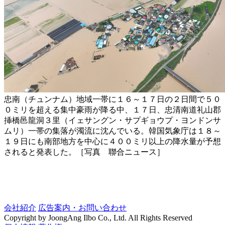
忠南（チュンナム）地域一帯に１６～１７日の２日間で５０
０ミリを超える集中豪雨が降る中、１７日、忠清南道礼山郡
挿橋邑龍洞３里（イェサングン・サプギョウプ・ヨンドンサ
ムリ）一帯の集落が濁流に沈んでいる。韓国気象庁は１８～
１９日にも南部地方を中心に４００ミリ以上の降水量が予想
されると発表した。［写真 聯合ニュース］
会社紹介
広告案内・お問い合わせ
Copyright by JoongAng Ilbo Co., Ltd. All Rights Reserved