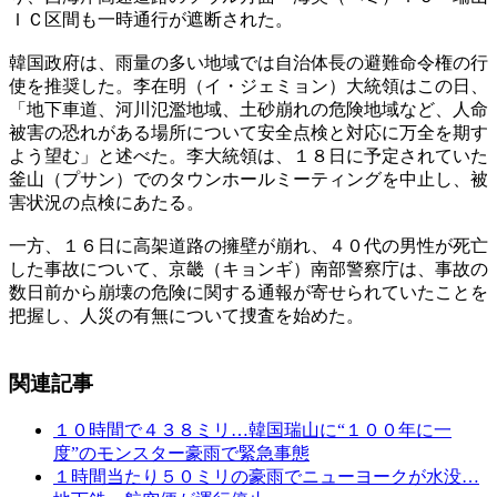
ＩＣ区間も一時通行が遮断された。
韓国政府は、雨量の多い地域では自治体長の避難命令権の行
使を推奨した。李在明（イ・ジェミョン）大統領はこの日、
「地下車道、河川氾濫地域、土砂崩れの危険地域など、人命
被害の恐れがある場所について安全点検と対応に万全を期す
よう望む」と述べた。李大統領は、１８日に予定されていた
釜山（プサン）でのタウンホールミーティングを中止し、被
害状況の点検にあたる。
一方、１６日に高架道路の擁壁が崩れ、４０代の男性が死亡
した事故について、京畿（キョンギ）南部警察庁は、事故の
数日前から崩壊の危険に関する通報が寄せられていたことを
把握し、人災の有無について捜査を始めた。
関連記事
１０時間で４３８ミリ…韓国瑞山に“１００年に一
度”のモンスター豪雨で緊急事態
１時間当たり５０ミリの豪雨でニューヨークが水没…