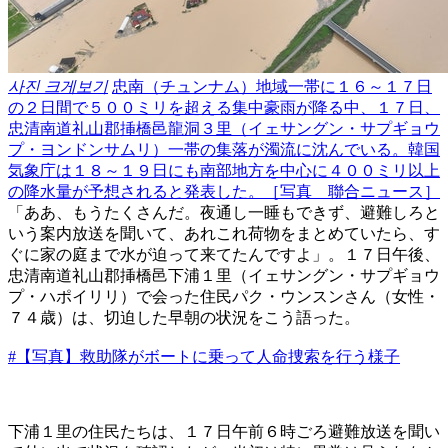
사진 크게보기
忠南（チュンナム）地域一帯に１６～１７日
の２日間で５００ミリを超える集中豪雨が降る中、１７日、
忠清南道礼山郡挿橋邑龍洞３里（イェサングン・サプギョウ
プ・ヨンドンサムリ）一帯の集落が濁流に沈んでいる。韓国
気象庁は１８～１９日にも南部地方を中心に４００ミリ以上
の降水量が予想されると発表した。［写真 聯合ニュース］
「ああ、もうたくさんだ。夜通し一睡もできず、避難しろと
いう案内放送を聞いて、あれこれ荷物をまとめていたら、す
ぐに家の庭まで水が迫って来てたんですよ」。１７日午後、
忠清南道礼山郡挿橋邑下浦１里（イェサングン・サプギョウ
プ・ハポイリリ）で会った住民パク・ウンスンさん（女性・
７４歳）は、切迫した早朝の状況をこう語った。
#【写真】救助隊がボートに乗って人命捜索を行う様子
下浦１里の住民たちは、１７日午前６時ごろ避難放送を聞い