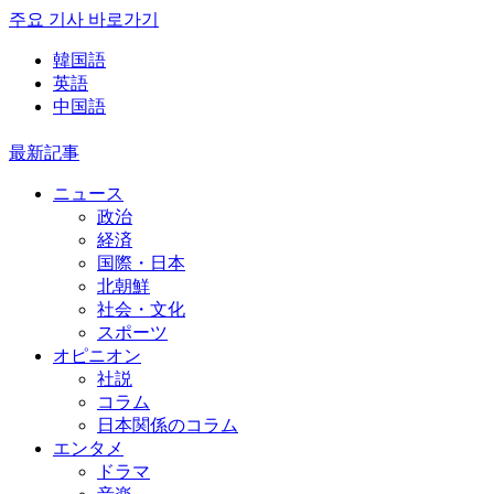
주요 기사 바로가기
韓国語
英語
中国語
最新記事
ニュース
政治
経済
国際・日本
北朝鮮
社会・文化
スポーツ
オピニオン
社説
コラム
日本関係のコラム
エンタメ
ドラマ