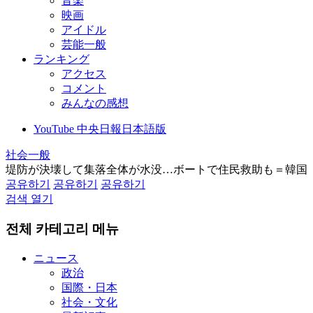
音楽
映画
アイドル
芸能一般
ランキング
アクセス
コメント
みんなの感想
YouTube 中央日報日本語版
社会一般
堤防が決壊して集落全体が水没…ボートで住民救助も＝韓国
공유하기
공유하기
공유하기
검색 열기
전체 카테고리 메뉴
ニュース
政治
国際・日本
社会・文化