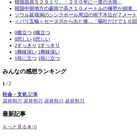
韓国昌原５２９ミリ、「２００年に一度の大雨」
韓国中部地方の豪雨で高さ１０メートルの擁壁が崩壊、
ソウル延禧洞のシンクホール周辺の地下水位が７メート
＜パリ五輪＞セーヌ川から出た後…「嘔吐だけで１０回
0
腹立つ
0
腹立つ
0
悲しい
0
悲しい
2
すっきり
2
すっきり
1
興味深い
1
興味深い
1
役に立つ
1
役に立つ
みんなの感想ランキング
1
/ 2
社会・文化
記事
공유하기
공유하기
공유하기
공유하기
最新記事
もっと見る
0
/ 0