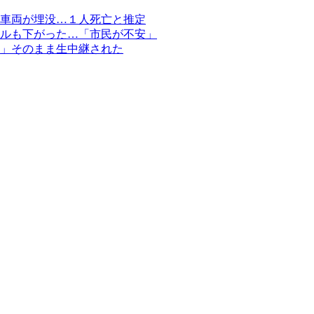
車両が埋没…１人死亡と推定
ルも下がった…「市民が不安」
」そのまま生中継された