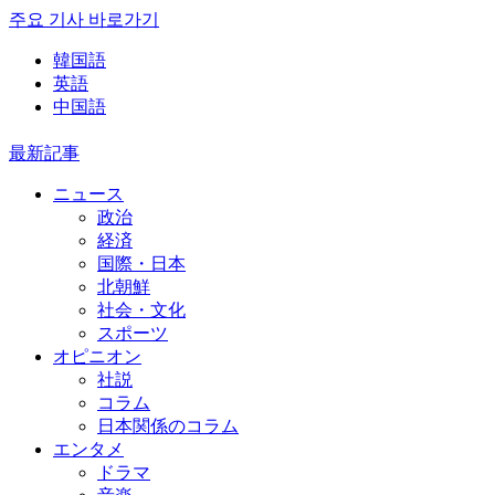
주요 기사 바로가기
韓国語
英語
中国語
最新記事
ニュース
政治
経済
国際・日本
北朝鮮
社会・文化
スポーツ
オピニオン
社説
コラム
日本関係のコラム
エンタメ
ドラマ