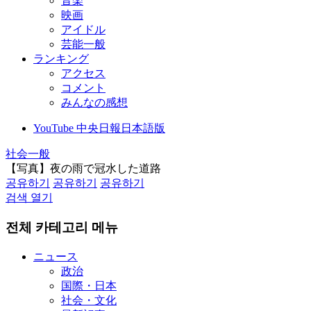
音楽
映画
アイドル
芸能一般
ランキング
アクセス
コメント
みんなの感想
YouTube 中央日報日本語版
社会一般
【写真】夜の雨で冠水した道路
공유하기
공유하기
공유하기
검색 열기
전체 카테고리 메뉴
ニュース
政治
国際・日本
社会・文化