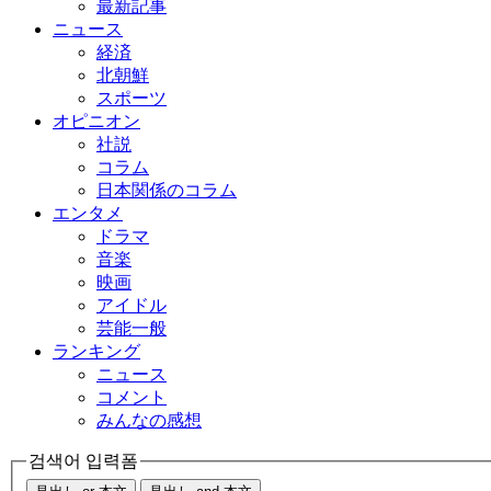
最新記事
ニュース
経済
北朝鮮
スポーツ
オピニオン
社説
コラム
日本関係のコラム
エンタメ
ドラマ
音楽
映画
アイドル
芸能一般
ランキング
ニュース
コメント
みんなの感想
검색어 입력폼