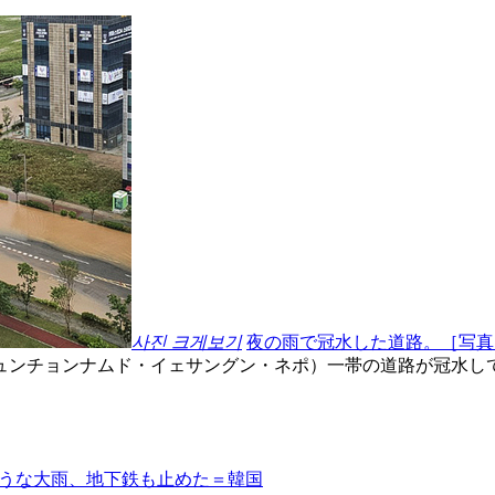
사진 크게보기
夜の雨で冠水した道路。［写真
ュンチョンナムド・イェサングン・ネポ）一帯の道路が冠水し
ような大雨、地下鉄も止めた＝韓国