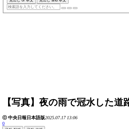
見出し or 本文
見出し and 本文
【写真】夜の雨で冠水した道
ⓒ 中央日報日本語版
2025.07.17 13:06
0