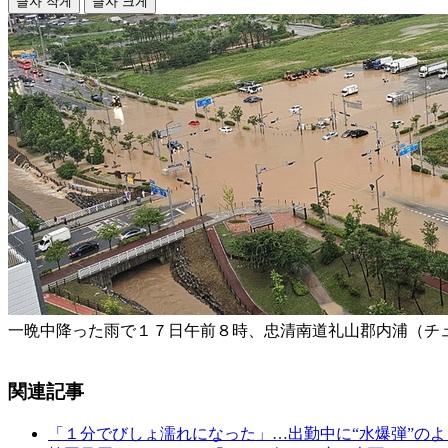
글자 작게
글자 크게
一晩中降った雨で１７日午前８時、忠清南道礼山郡内浦（チ
関連記事
「１分でびしょ濡れになった」…出勤中に“水爆弾”の