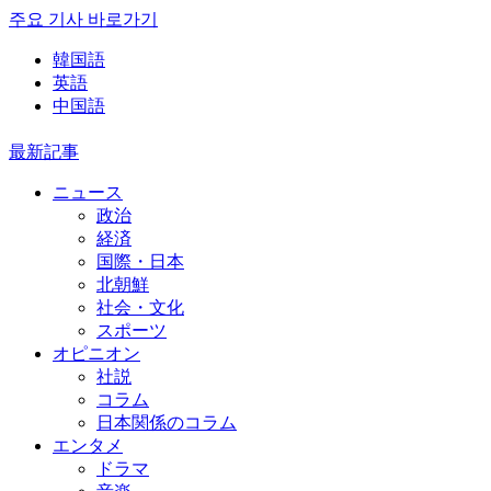
주요 기사 바로가기
韓国語
英語
中国語
最新記事
ニュース
政治
経済
国際・日本
北朝鮮
社会・文化
スポーツ
オピニオン
社説
コラム
日本関係のコラム
エンタメ
ドラマ