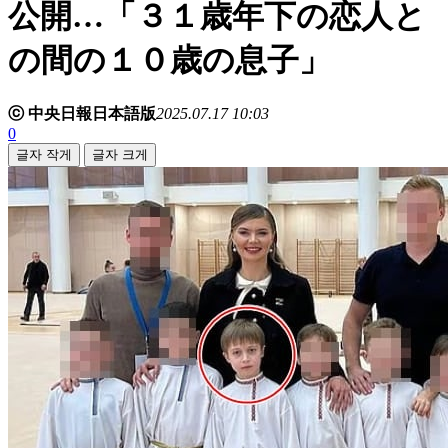
公開…「３１歳年下の恋人と
の間の１０歳の息子」
ⓒ 中央日報日本語版
2025.07.17 10:03
0
글자 작게
글자 크게