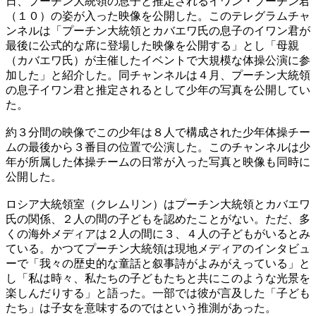
日、プーチン大統領の息子と推定されるイワン・プーチン君
（１０）の姿が入った映像を公開した。このテレグラムチャ
ンネルは「プーチン大統領とカバエワ氏の息子のイワン君が
最後に公式的な席に登場した映像を公開する」とし「母親
（カバエワ氏）が主催したイベントで大規模な体操公演に参
加した」と紹介した。同チャンネルは４月、プーチン大統領
の息子イワン君と推定されるとして少年の写真を公開してい
た。
約３分間の映像でこの少年は８人で構成された少年体操チー
ムの最後から３番目の位置で公演した。このチャンネルは少
年が所属した体操チームの日常が入った写真と映像も同時に
公開した。
ロシア大統領室（クレムリン）はプーチン大統領とカバエワ
氏の関係、２人の間の子どもを認めたことがない。ただ、多
くの海外メディアは２人の間に３、４人の子どもがいるとみ
ている。かつてプーチン大統領は現地メディアのインタビュ
ーで「我々の歴史的な童話と叙事詩がよみがえっている」と
し「私は時々、私たちの子どもたちと共にこのような光景を
楽しんだりする」と語った。一部では彼が言及した「子ども
たち」は子女を意味するのではという推測があった。