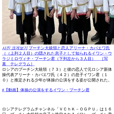
사진 크게보기
プーチン大統領と恋人アリーナ・カバエワ氏
（（上列２人目）の隠された息子として知られるイワン・ウ
ラジミロヴィチ・プーチン君（下列左から３人目） ［写
真 テレグラム］
ロシアのプーチン大統領（７３）と彼の恋人で元ロシア新体
操代表アリーナ・カバエワ氏（４２）の息子イワン君（１
０）と推定される少年が体操の公演をする姿が公開された。
#【動画】体操の公演をするイワン・プーチン君
ロシアテレグラムチャンネル「ＶＣｈＫ－ＯＧＰＵ」は１６