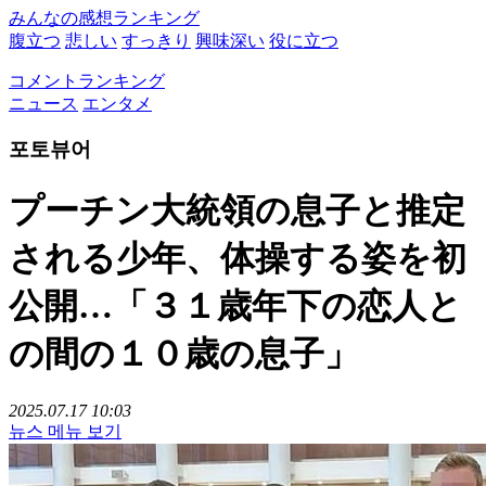
みんなの感想ランキング
腹立つ
悲しい
すっきり
興味深い
役に立つ
コメントランキング
ニュース
エンタメ
포토뷰어
プーチン大統領の息子と推定
される少年、体操する姿を初
公開…「３１歳年下の恋人と
の間の１０歳の息子」
2025.07.17 10:03
뉴스 메뉴 보기