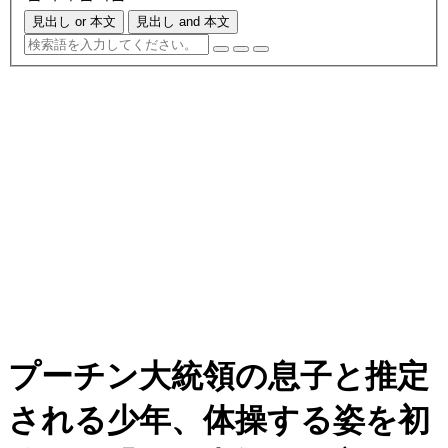
見出し or 本文
見出し and 本文
プーチン大統領の息子と推定
される少年、体操する姿を初