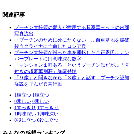
関連記事
プーチン大統領の愛人が愛用する超豪華ヨットの内部
写真流出
「プーチンのために死にたくない」…自軍基地を爆破
後ウクライナに亡命したロシア兵
プーチン大統領が贈った車を運転した金正恩氏…ナン
バープレートには意味深な数字
「マンション１軒ある」というプーチン氏だが…「滝
付きの超豪華別荘」暴露登場
「９歳」と聞きながら「３歳」と話す…プーチン認知
症説を呼んだ異常行動
1
腹立つ
1
腹立つ
0
悲しい
0
悲しい
1
すっきり
1
すっきり
1
興味深い
1
興味深い
0
役に立つ
0
役に立つ
みんなの感想ランキング