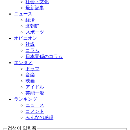
社会・文化
最新記事
ニュース
経済
北朝鮮
スポーツ
オピニオン
社説
コラム
日本関係のコラム
エンタメ
ドラマ
音楽
映画
アイドル
芸能一般
ランキング
ニュース
コメント
みんなの感想
검색어 입력폼