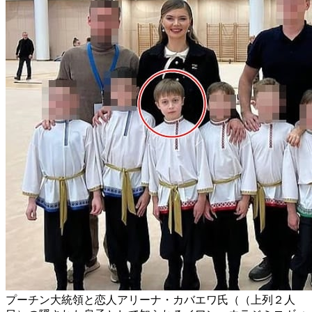
プーチン大統領と恋人アリーナ・カバエワ氏（（上列２人