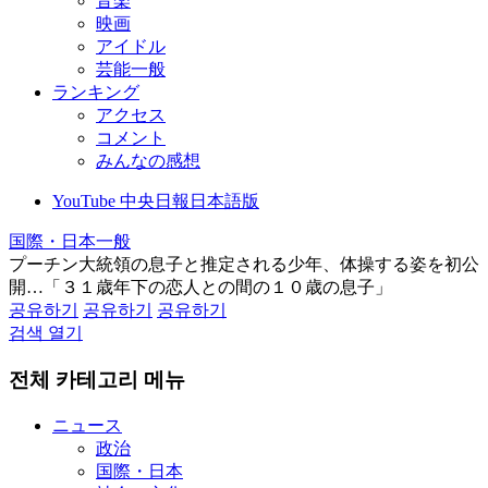
音楽
映画
アイドル
芸能一般
ランキング
アクセス
コメント
みんなの感想
YouTube 中央日報日本語版
国際・日本一般
プーチン大統領の息子と推定される少年、体操する姿を初公
開…「３１歳年下の恋人との間の１０歳の息子」
공유하기
공유하기
공유하기
검색 열기
전체 카테고리 메뉴
ニュース
政治
国際・日本