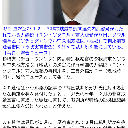
사진 크게보기
１２．３非常戒厳事態関連の内乱容疑がもた
れている尹錫悦（ユン・ソクヨル）前大統領が９日、ソウル
瑞草区（ソチョグ）ソウル中央地方法院（地裁）で拘束前被
疑者審問（令状実質審査）を終えて裁判所を後にしている。
［写真 聯合ニュース］
趙垠奭（チョ・ウンソク）内乱特別検察官の令状請求とソウ
ル中央地方法院（地裁）の決定に伴う韓国の尹錫悦（ユン・
ソクヨル）前大統領の再拘束を、主要外信が９日（現地時
間）、緊急ニュースとして報じた。
ＡＰ通信はソウル発の記事で「韓国裁判所が尹氏に対する新
たな拘束令状を発付した」とし「尹氏の昨年１２月の非常戒
厳宣言に関連した容疑に関して、裁判所が特検の証拠隠滅懸
念の主張を受け入れた」と伝えた。
ＡＰ通信は尹氏が１月に一度拘束されて３月に裁判所から拘