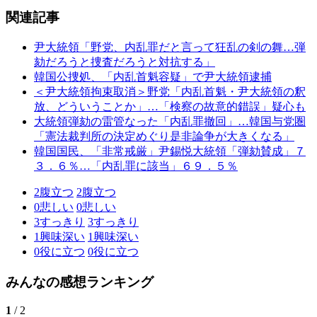
関連記事
尹大統領「野党、内乱罪だと言って狂乱の剣の舞…弾
劾だろうと捜査だろうと対抗する」
韓国公捜処、「内乱首魁容疑」で尹大統領逮捕
＜尹大統領拘束取消＞野党「内乱首魁・尹大統領の釈
放、どういうことか」…「検察の故意的錯誤」疑心も
大統領弾劾の雷管なった「内乱罪撤回」…韓国与党圏
「憲法裁判所の決定めぐり是非論争が大きくなる」
韓国国民、「非常戒厳」尹錫悦大統領「弾劾賛成」７
３．６％…「内乱罪に該当」６９．５％
2
腹立つ
2
腹立つ
0
悲しい
0
悲しい
3
すっきり
3
すっきり
1
興味深い
1
興味深い
0
役に立つ
0
役に立つ
みんなの感想ランキング
1
/ 2