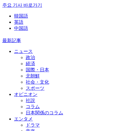
주요 기사 바로가기
韓国語
英語
中国語
最新記事
ニュース
政治
経済
国際・日本
北朝鮮
社会・文化
スポーツ
オピニオン
社説
コラム
日本関係のコラム
エンタメ
ドラマ