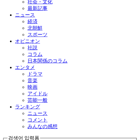
社会・文化
最新記事
ニュース
経済
北朝鮮
スポーツ
オピニオン
社説
コラム
日本関係のコラム
エンタメ
ドラマ
音楽
映画
アイドル
芸能一般
ランキング
ニュース
コメント
みんなの感想
검색어 입력폼