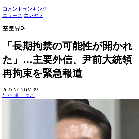
コメントランキング
ニュース
エンタメ
포토뷰어
「長期拘禁の可能性が開かれ
た」…主要外信、尹前大統領
再拘束を緊急報道
2025.07.10 07:39
뉴스 메뉴 보기