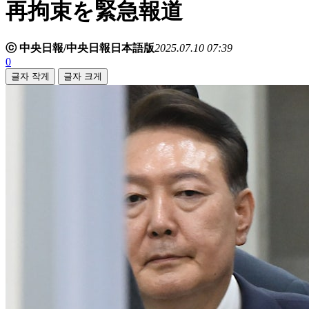
再拘束を緊急報道
ⓒ 中央日報/中央日報日本語版
2025.07.10 07:39
0
글자 작게
글자 크게