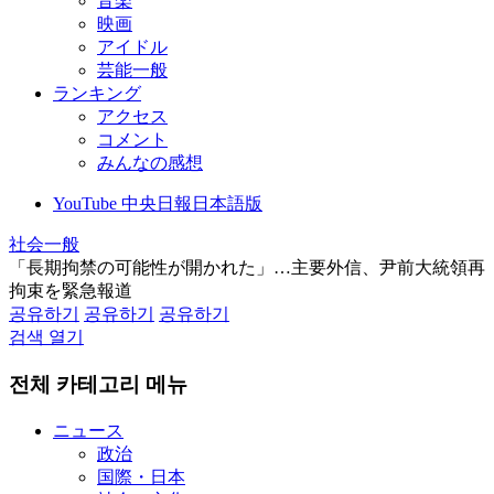
音楽
映画
アイドル
芸能一般
ランキング
アクセス
コメント
みんなの感想
YouTube 中央日報日本語版
社会一般
「長期拘禁の可能性が開かれた」…主要外信、尹前大統領再
拘束を緊急報道
공유하기
공유하기
공유하기
검색 열기
전체 카테고리 메뉴
ニュース
政治
国際・日本