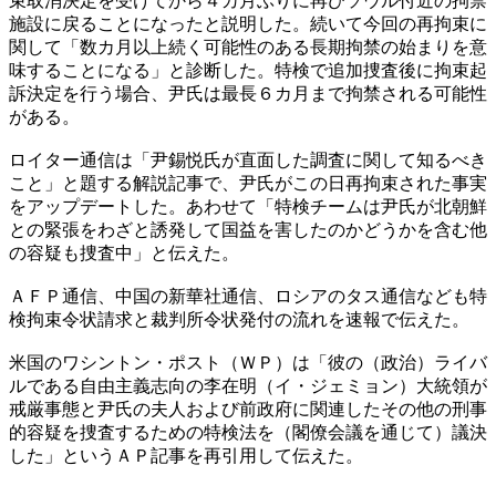
束取消決定を受けてから４カ月ぶりに再びソウル付近の拘禁
施設に戻ることになったと説明した。続いて今回の再拘束に
関して「数カ月以上続く可能性のある長期拘禁の始まりを意
味することになる」と診断した。特検で追加捜査後に拘束起
訴決定を行う場合、尹氏は最長６カ月まで拘禁される可能性
がある。
ロイター通信は「尹錫悦氏が直面した調査に関して知るべき
こと」と題する解説記事で、尹氏がこの日再拘束された事実
をアップデートした。あわせて「特検チームは尹氏が北朝鮮
との緊張をわざと誘発して国益を害したのかどうかを含む他
の容疑も捜査中」と伝えた。
ＡＦＰ通信、中国の新華社通信、ロシアのタス通信なども特
検拘束令状請求と裁判所令状発付の流れを速報で伝えた。
米国のワシントン・ポスト（ＷＰ）は「彼の（政治）ライバ
ルである自由主義志向の李在明（イ・ジェミョン）大統領が
戒厳事態と尹氏の夫人および前政府に関連したその他の刑事
的容疑を捜査するための特検法を（閣僚会議を通じて）議決
した」というＡＰ記事を再引用して伝えた。