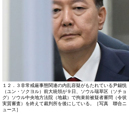
１２．３非常戒厳事態関連の内乱容疑がもたれている尹錫悦
（ユン・ソクヨル）前大統領が９日、ソウル瑞草区（ソチョ
グ）ソウル中央地方法院（地裁）で拘束前被疑者審問（令状
実質審査）を終えて裁判所を後にしている。［写真 聯合ニ
ュース］