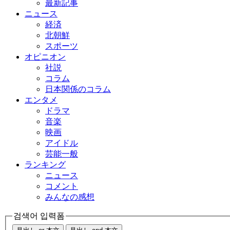
最新記事
ニュース
経済
北朝鮮
スポーツ
オピニオン
社説
コラム
日本関係のコラム
エンタメ
ドラマ
音楽
映画
アイドル
芸能一般
ランキング
ニュース
コメント
みんなの感想
검색어 입력폼