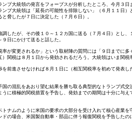
ランプ大統領の発言をフォーブスが分析したところ、今月３日
ランプ大統領は「延長の可能性を排除しない」（６月１１日）
ると脅したが７日に決定した（７月６日）。
強調したが、その後１０～１２カ国に送る（７月４日）とし、
～９日にかけて送ると話した。
税率が変更されるか」という取材陣の質問には「９日までに多
互）関税は８月１日から発効されるだろう。大統領はいま関税
渉を前進させなければ８月１日に（相互関税率を初めて発表し
手国の混乱をあおり望む結果を勝ち取る典型的なトランプ式交
ように積極的関税措置を予告し、発効までの期間は十分に与え
ベトナムのように米国の要求の大部分を受け入れて核心産業を
ンドの場合、米国製自動車・部品に伴う報復関税を予告したの