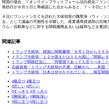
韓国の場合、▽オンラインプラットフォーム法白紙化▽リン
発効日が８月１日と再確認した点からみると、７～９日にト
６日にワシントンＤＣを訪れた大統領室の魏聖洛（ウィ・ソ
る」として議論の可能性を示唆した。産業通商資源部の呂翰
ウム・自動車などに対する関税撤廃あるいは緩和などを要請
関連記事
トランプ大統領、韓国に関税書簡「８月１日から２５％
トランプ大統領「１２カ国または１５カ国に『関税レタ
トランプ関税圧迫に…「同盟国であっても言うべきこと
石破首相「トランプ大統領の不満、誤解から」…米国「
トランプ大統領「日本は甘やかされている」…相互関税
4
腹立つ
4
腹立つ
0
悲しい
0
悲しい
0
すっきり
0
すっきり
0
興味深い
0
興味深い
0
役に立つ
0
役に立つ