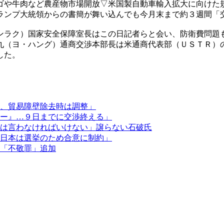
ゴや牛肉など農産物市場開放▽米国製自動車輸入拡大に向けた
ランプ大統領からの書簡が舞い込んでも今月末まで約３週間「
ンラク）国家安全保障室長はこの日記者らと会い、防衛費問題
九（ヨ・ハング）通商交渉本部長は米通商代表部（ＵＳＴＲ）
した。
、貿易障壁除去時は調整」
ー』…９日までに交渉終える」
は言わなければいけない」譲らない石破氏
日本は選挙のため合意に制約」
「不敬罪」追加