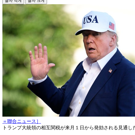
글자 작게
글자 크게
＝聯合ニュース］
トランプ大統領の相互関税が来月１日から発効される見通し