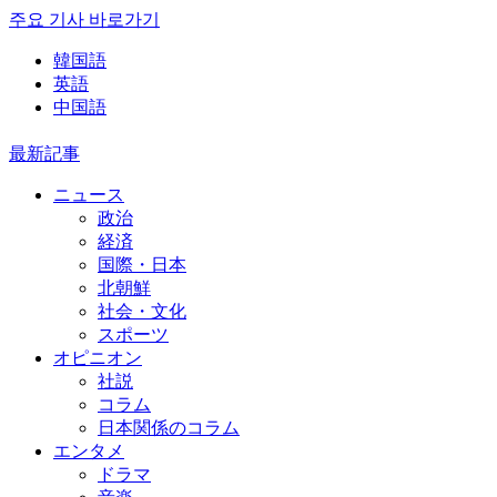
주요 기사 바로가기
韓国語
英語
中国語
最新記事
ニュース
政治
経済
国際・日本
北朝鮮
社会・文化
スポーツ
オピニオン
社説
コラム
日本関係のコラム
エンタメ
ドラマ