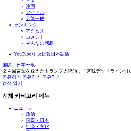
音楽
映画
アイドル
芸能一般
ランキング
アクセス
コメント
みんなの感想
YouTube 中央日報日本語版
国際・日本一般
２４回言葉を変えたトランプ大統領…「関税デッドライン引
공유하기
공유하기
공유하기
검색 열기
전체 카테고리 메뉴
ニュース
政治
国際・日本
社会・文化