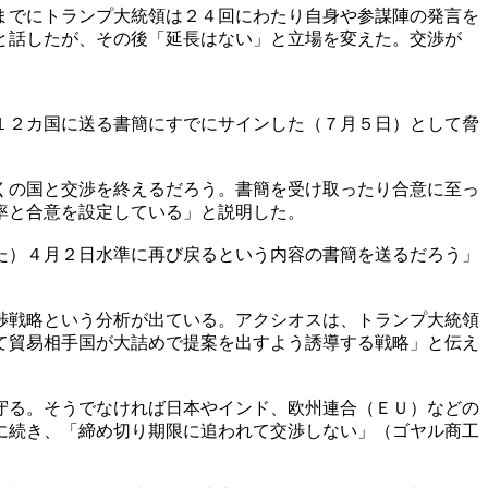
までにトランプ大統領は２４回にわたり自身や参謀陣の発言を
と話したが、その後「延長はない」と立場を変えた。交渉が
１２カ国に送る書簡にすでにサインした（７月５日）として脅
くの国と交渉を終えるだろう。書簡を受け取ったり合意に至っ
率と合意を設定している」と説明した。
た）４月２日水準に再び戻るという内容の書簡を送るだろう」
渉戦略という分析が出ている。アクシオスは、トランプ大統領
て貿易相手国が大詰めで提案を出すよう誘導する戦略」と伝え
守る。そうでなければ日本やインド、欧州連合（ＥＵ）などの
に続き、「締め切り期限に追われて交渉しない」（ゴヤル商工