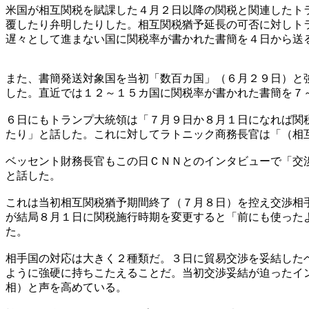
米国が相互関税を賦課した４月２日以降の関税と関連したト
覆したり弁明したりした。相互関税猶予延長の可否に対しト
遅々として進まない国に関税率が書かれた書簡を４日から送
また、書簡発送対象国を当初「数百カ国」（６月２９日）と
した。直近では１２～１５カ国に関税率が書かれた書簡を７
６日にもトランプ大統領は「７月９日か８月１日になれば関
たり」と話した。これに対してラトニック商務長官は「（相
ベッセント財務長官もこの日ＣＮＮとのインタビューで「交
と話した。
これは当初相互関税猶予期間終了（７月８日）を控え交渉相
が結局８月１日に関税施行時期を変更すると「前にも使った
た。
相手国の対応は大きく２種類だ。３日に貿易交渉を妥結した
ように強硬に持ちこたえることだ。当初交渉妥結が迫ったイ
相）と声を高めている。