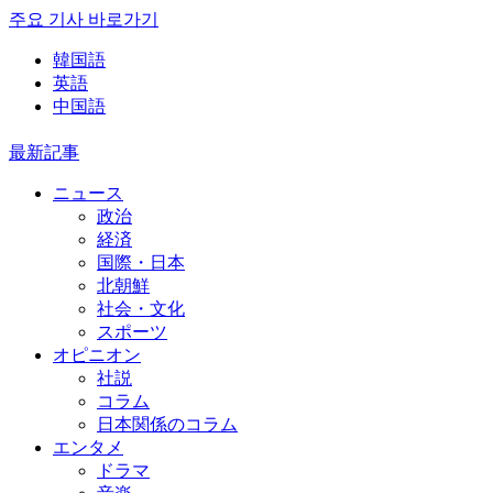
주요 기사 바로가기
韓国語
英語
中国語
最新記事
ニュース
政治
経済
国際・日本
北朝鮮
社会・文化
スポーツ
オピニオン
社説
コラム
日本関係のコラム
エンタメ
ドラマ