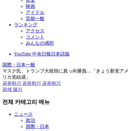
音楽
映画
アイドル
芸能一般
ランキング
アクセス
コメント
みんなの感想
YouTube 中央日報日本語版
国際・日本一般
マスク氏、トランプ大統領に真っ向勝負…「きょう新党アメ
リカ党結成」
공유하기
공유하기
공유하기
검색 열기
전체 카테고리 메뉴
ニュース
政治
国際・日本