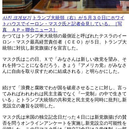
사진 크게보기
トランプ大統領（右）が５月３０日にホワイ
トハウスでイーロン・マスク氏と記者会見している。［写
真 ＡＰ＝聯合ニュース］
かつてはトランプ米大統領の最側近と呼ばれたテスラのイー
ロン・マスク最高経営責任者（ＣＥＯ）が５日、トランプ大
統領に対抗し新党旗揚げを宣言した。
マスク氏はこの日、Ｘで「みなさんは新しい政党を望み、そ
れを持つことになるだろう。きょう『アメリカ党』がみなさ
んに自由を取り戻すために結成される」と明らかにした。
続けて「浪費と腐敗でわが国を破産させることに対し、言っ
てみればわれわれは民主主義でなく『一党制』の中で生きて
いる」とトランプ大統領の共和党と民主党を同時に批判し新
党設立の趣旨を説明した。
マスク氏は米国の独立記念日だった４日には新党旗揚げの賛
否を問うオンラインアンケートを実施し新党設立の可能性を