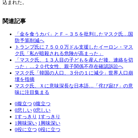
込まれた。
関連記事
「金を食うカバ」とＦ－３５を批判したマスク氏…国
防予算削減へ
トランプ氏に７５００万ドル支援したイーロン・マス
ク氏「私が暗殺される危険が高まった」
「マスク氏、１３人目の子どもを産んだ後、連絡を切
った」…２０代女性、親子関係不存在確認訴訟へ
マスク氏「韓国の人口、３分の１に減少」世界人口崩
壊を指摘
マスク氏、Ｘに意味深長な日本語…「侘び寂び」の意
味に注目集まる
0
腹立つ
0
腹立つ
0
悲しい
0
悲しい
1
すっきり
1
すっきり
1
興味深い
1
興味深い
0
役に立つ
0
役に立つ