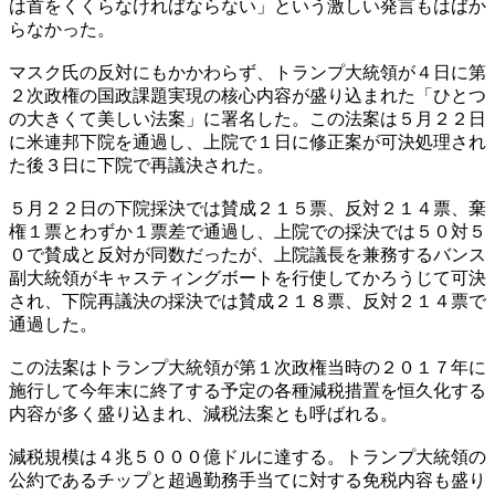
は首をくくらなければならない」という激しい発言もはばか
らなかった。
マスク氏の反対にもかかわらず、トランプ大統領が４日に第
２次政権の国政課題実現の核心内容が盛り込まれた「ひとつ
の大きくて美しい法案」に署名した。この法案は５月２２日
に米連邦下院を通過し、上院で１日に修正案が可決処理され
た後３日に下院で再議決された。
５月２２日の下院採決では賛成２１５票、反対２１４票、棄
権１票とわずか１票差で通過し、上院での採決では５０対５
０で賛成と反対が同数だったが、上院議長を兼務するバンス
副大統領がキャスティングボートを行使してかろうじて可決
され、下院再議決の採決では賛成２１８票、反対２１４票で
通過した。
この法案はトランプ大統領が第１次政権当時の２０１７年に
施行して今年末に終了する予定の各種減税措置を恒久化する
内容が多く盛り込まれ、減税法案とも呼ばれる。
減税規模は４兆５０００億ドルに達する。トランプ大統領の
公約であるチップと超過勤務手当てに対する免税内容も盛り