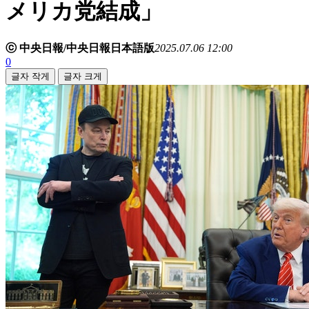
メリカ党結成」
ⓒ 中央日報/中央日報日本語版
2025.07.06 12:00
0
글자 작게
글자 크게