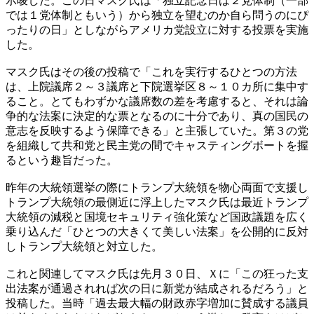
示唆した。この日マスク氏は「独立記念日は２党体制（一部
では１党体制ともいう）から独立を望むのか自ら問うのにぴ
ったりの日」としながらアメリカ党設立に対する投票を実施
した。
マスク氏はその後の投稿で「これを実行するひとつの方法
は、上院議席２～３議席と下院選挙区８～１０カ所に集中す
ること。とてもわずかな議席数の差を考慮すると、それは論
争的な法案に決定的な票となるのに十分であり、真の国民の
意志を反映するよう保障できる」と主張していた。第３の党
を組織して共和党と民主党の間でキャスティングボートを握
るという趣旨だった。
昨年の大統領選挙の際にトランプ大統領を物心両面で支援し
トランプ大統領の最側近に浮上したマスク氏は最近トランプ
大統領の減税と国境セキュリティ強化策など国政議題を広く
乗り込んだ「ひとつの大きくて美しい法案」を公開的に反対
しトランプ大統領と対立した。
これと関連してマスク氏は先月３０日、Ｘに「この狂った支
出法案が通過されれば次の日に新党が結成されるだろう」と
投稿した。当時「過去最大幅の財政赤字増加に賛成する議員