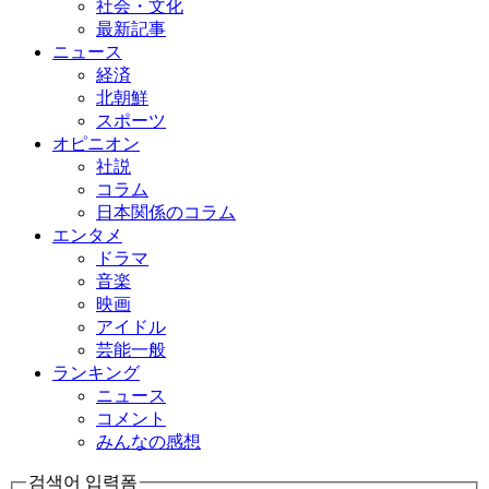
社会・文化
最新記事
ニュース
経済
北朝鮮
スポーツ
オピニオン
社説
コラム
日本関係のコラム
エンタメ
ドラマ
音楽
映画
アイドル
芸能一般
ランキング
ニュース
コメント
みんなの感想
검색어 입력폼