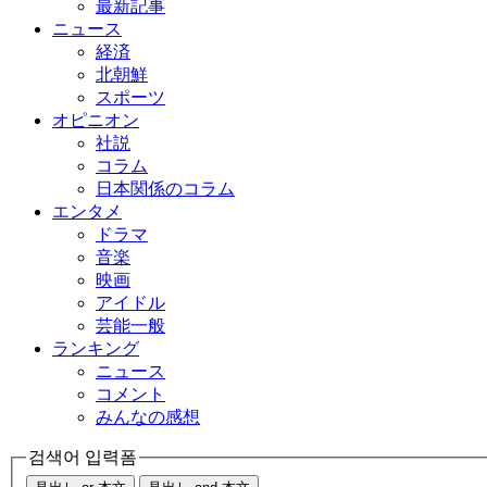
最新記事
ニュース
経済
北朝鮮
スポーツ
オピニオン
社説
コラム
日本関係のコラム
エンタメ
ドラマ
音楽
映画
アイドル
芸能一般
ランキング
ニュース
コメント
みんなの感想
검색어 입력폼