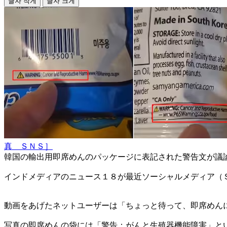
글자 작게
글자 크게
真 ＳＮＳ］
韓国の輸出用即席めんのパッケージに表記された警告文が議
インドメディアのニュース１８が最近ソーシャルメディア（
動画をあげたネットユーザーは「ちょっと待って、即席めん
写真の即席めんの袋には「警告：がんと生殖器機能障害」と