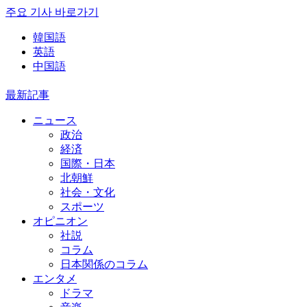
주요 기사 바로가기
韓国語
英語
中国語
最新記事
ニュース
政治
経済
国際・日本
北朝鮮
社会・文化
スポーツ
オピニオン
社説
コラム
日本関係のコラム
エンタメ
ドラマ