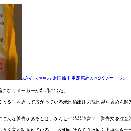
사진 크게보기
米国輸出用即席めんのパッケージに
論になりメーカーが釈明に出た。
ＳＮＳ）を通じて広がっている米国輸出用の韓国製即席めん関
にこんな警告があるとは。がんと生殖器障害？ 警告文を注意
いう文言が記されている。この動画は６００万回以上再生され