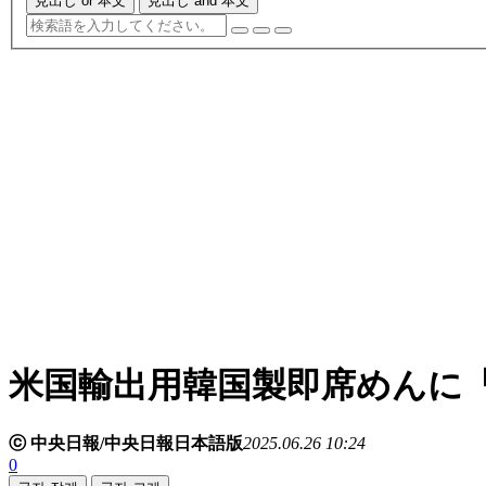
見出し or 本文
見出し and 本文
米国輸出用韓国製即席めんに
ⓒ 中央日報/中央日報日本語版
2025.06.26 10:24
0