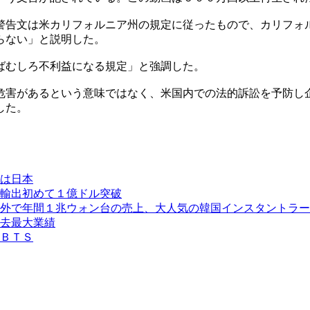
警告文は米カリフォルニア州の規定に従ったもので、カリフォ
らない」と説明した。
ばむしろ不利益になる規定」と強調した。
危害があるという意味ではなく、米国内での法的訴訟を予防し
した。
は日本
輸出初めて１億ドル突破
外で年間１兆ウォン台の売上、大人気の韓国インスタントラー
去最大業績
ＢＴＳ