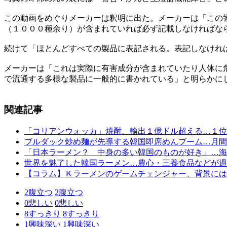
この動画をめぐりメーカーは釈明に出た。メーカーは「この
（１０００種余り）が含まれていれば必ず記載しなければな
続けて「ほとんどすべての製品に表記される。表記しなけれ
メーカーは「これは実際に有害成分が含まれていたり人体に
で流通する多様な製品に一般的に書かれている」と明らかに
関連記事
「コリアンウォッカ」焼酎、輸出１億ドル超える…１位
ブルダック炒め麺が先導する韓国即席めんブーム…月間
「日本ラーメン？ 中身の多い韓国のものが好き」…海
世界を魅了した韓国ラーメン…農心・三養食品などが過
【コラム】Ｋラーメンのゲームチェンジャー、背景には
2
腹立つ
2
腹立つ
0
悲しい
0
悲しい
8
すっきり
8
すっきり
1
興味深い
1
興味深い