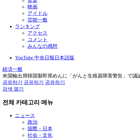
音楽
映画
アイドル
芸能一般
ランキング
アクセス
コメント
みんなの感想
YouTube 中央日報日本語版
経済一般
米国輸出用韓国製即席めんに「がんと生殖器障害警告」で議
공유하기
공유하기
공유하기
검색 열기
전체 카테고리 메뉴
ニュース
政治
国際・日本
社会・文化