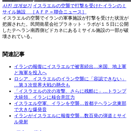
사진 크게보기
イスラエルの空襲で打撃を受けたイランのミ
サイル施設 ［ＡＦＰ＝聯合ニュース］
イスラエルの空襲でイランの軍事施設が打撃を受けた状況が
把握された。民間衛星会社プラネット・ラボが１５日に公開
したテヘラン南西側ビドカネにあるミサイル施設の一部が破
壊されている。
関連記事
イランの報復にイスラエルで被害続出…米国、地上軍
と海軍を投入へ
ロシア、イスラエルのイラン空襲に「容認できない」
…第３次世界大戦の懸念も
「イスラエルの次の攻撃、さらに残酷に」…トランプ
大統領、イランに核合意圧力
イスラエル空軍、イランを空襲…首都テヘラン北東部
で大きな爆発音
イランがイスラエルに報復空襲…数百発の弾道ミサイ
ル発射