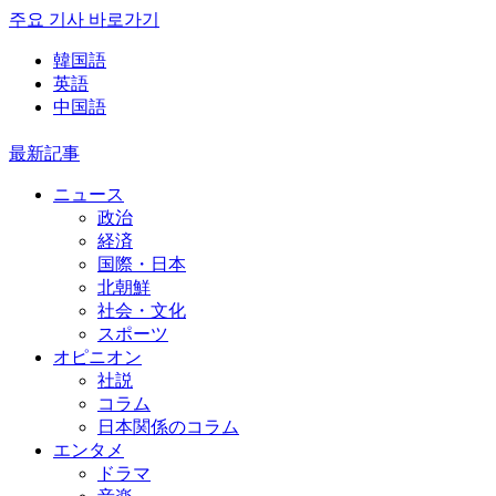
주요 기사 바로가기
韓国語
英語
中国語
最新記事
ニュース
政治
経済
国際・日本
北朝鮮
社会・文化
スポーツ
オピニオン
社説
コラム
日本関係のコラム
エンタメ
ドラマ