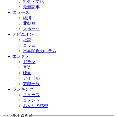
社会・文化
最新記事
ニュース
経済
北朝鮮
スポーツ
オピニオン
社説
コラム
日本関係のコラム
エンタメ
ドラマ
音楽
映画
アイドル
芸能一般
ランキング
ニュース
コメント
みんなの感想
검색어 입력폼