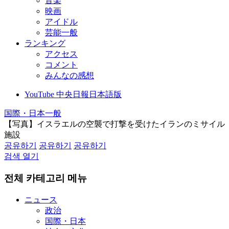
音楽
映画
アイドル
芸能一般
ランキング
アクセス
コメント
みんなの感想
YouTube 中央日報日本語版
国際・日本一般
【写真】イスラエルの空襲で打撃を受けたイランのミサイル
施設
공유하기
공유하기
공유하기
검색 열기
전체 카테고리 메뉴
ニュース
政治
国際・日本