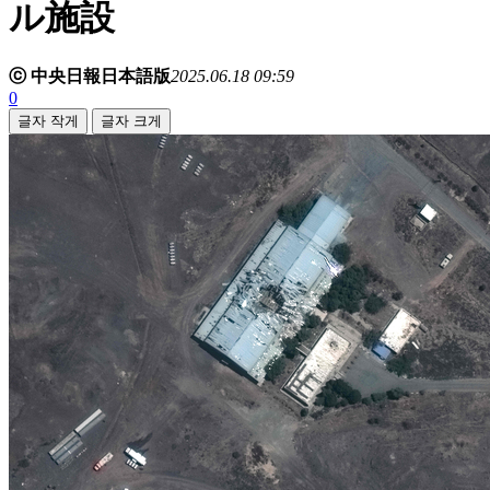
ル施設
ⓒ 中央日報日本語版
2025.06.18 09:59
0
글자 작게
글자 크게