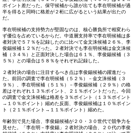
ポイント差だった。保守候補から誰が出ても李在明候補が過
半を得ると同時に格差が２桁に広がるという結果が出たの
だ。
李在明候補の支持勢力が堅固なのは、核心勝負所で相変わら
ず優位を占めているからだ。中道層支持率で李在明候補は多
者対決で５７％を記録したのに比べて金文洙候補２６％、李
俊錫候補１２％だった。２者対決でも李在明候補は金文洙候
補（３４％）と正面対決した場合は６１％、李俊錫候補（３
５％）との場合は５８％をそれぞれ記録した。
２者対決の場合に注目するべき点は李俊錫候補の躍進だっ
た。前回の調査で李在明候補（５２％）－金文洙候補（３
９％）、李在明候補（５１％）－李俊錫候補（２９％）の格
差はそれぞれ１３％ポイント、２１％ポイントだった。今回
の調査で金文洙候補は格差を３％ポイント（１３％ポイント
→１０％ポイント）縮めた反面、李俊錫候補は１０％ポイン
ト（２１％ポイント→１１％ポイント）縮めた。
年齢別で見た場合、李俊錫候補が２０・３０世代で競争力を
見せた。「李在明－李俊錫」２者対決の場合、２０代の李俊