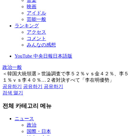
音楽
映画
アイドル
芸能一般
ランキング
アクセス
コメント
みんなの感想
YouTube 中央日報日本語版
政治一般
＜韓国大統領選＞世論調査で李５２％ｖｓ金４２％、李５
１％ｖｓ李４０％…２者対決すべて「李在明優勢」
공유하기
공유하기
공유하기
검색 열기
전체 카테고리 메뉴
ニュース
政治
国際・日本