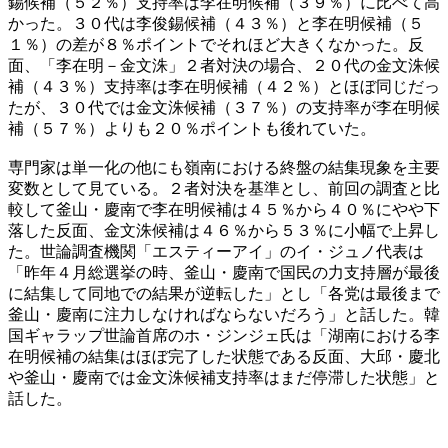
錫候補（５２％）支持率は李在明候補（３９％）に比べて高
かった。３０代は李俊錫候補（４３％）と李在明候補（５
１％）の差が８％ポイントでそれほど大きくなかった。反
面、「李在明－金文洙」２者対決の場合、２０代の金文洙候
補（４３％）支持率は李在明候補（４２％）とほぼ同じだっ
たが、３０代では金文洙候補（３７％）の支持率が李在明候
補（５７％）よりも２０％ポイントも後れていた。
専門家は単一化の他にも嶺南における終盤の結集現象を主要
変数として見ている。２者対決を基準とし、前回の調査と比
較して釜山・慶南で李在明候補は４５％から４０％にやや下
落した反面、金文洙候補は４６％から５３％に小幅で上昇し
た。世論調査機関「エスティーアイ」のイ・ジュノ代表は
「昨年４月総選挙の時、釜山・慶南で国民の力支持層が最後
に結集して同地での結果が逆転した」とし「各党は最後まで
釜山・慶南に注力しなければならないだろう」と話した。韓
国ギャラップ世論首席のホ・ジンジェ氏は「湖南における李
在明候補の結集はほぼ完了した状態である反面、大邱・慶北
や釜山・慶南では金文洙候補支持率はまだ停滞した状態」と
話した。