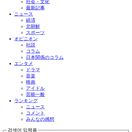
社会・文化
最新記事
ニュース
経済
北朝鮮
スポーツ
オピニオン
社説
コラム
日本関係のコラム
エンタメ
ドラマ
音楽
映画
アイドル
芸能一般
ランキング
ニュース
コメント
みんなの感想
검색어 입력폼