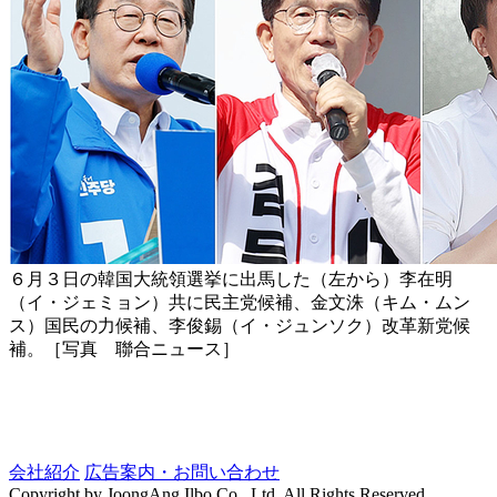
６月３日の韓国大統領選挙に出馬した（左から）李在明
（イ・ジェミョン）共に民主党候補、金文洙（キム・ムン
ス）国民の力候補、李俊錫（イ・ジュンソク）改革新党候
補。［写真 聯合ニュース］
会社紹介
広告案内・お問い合わせ
Copyright by JoongAng Ilbo Co., Ltd. All Rights Reserved