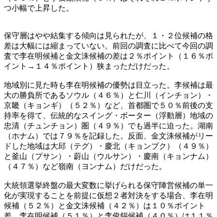
つ小幅で上昇した。
保守層はやや結集する傾向は見られたが、１・２位候補の格
差は大幅には縮まっていない。前回の調査に比べて今回の調
査で李在明候補と金文洙候補の差は２％ポイント（１６％ポ
イント→１４％ポイント）狭まっただけだった。
地域別に見た時も李在明候補の優勢は目立った。李候補は最
大の勝負所であるソウル（４６％）と仁川（インチョン）・
京畿（キョンギ）（５２％）など、首都圏で５０％前後の支
持率を得て、伝統的なスイング・ボーター（浮動層）地域の
忠清（チュンチョン）圏（４９％）でも過半に迫った。湖南
（ホナム）では７９％を記録した。反面、金文洙候補がリー
ドした地域は大邱（テグ）・慶北（キョンブク）（４９％）
と釜山（プサン）・蔚山（ウルサン）・慶南（キョンナム）
（４７％）など嶺南（ヨンナム）だけだった。
大統領選挙終盤の最大変数に挙げられる保守陣営候補の単一
化が実現することを前提に仮想２者対決をする場合、李在明
候補（５２％）と金文洙候補（４２％）は１０％ポイント
差、李在明候補（５１％）と李俊錫候補（４０％）は１１％