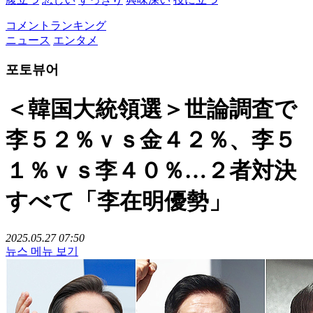
コメントランキング
ニュース
エンタメ
포토뷰어
＜韓国大統領選＞世論調査で
李５２％ｖｓ金４２％、李５
１％ｖｓ李４０％…２者対決
すべて「李在明優勢」
2025.05.27 07:50
뉴스 메뉴 보기