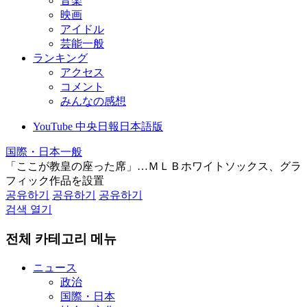
音楽
映画
アイドル
芸能一般
ランキング
アクセス
コメント
みんなの感想
YouTube 中央日報日本語版
国際・日本一般
「ここが教皇の座った席」…ＭＬＢホワイトソックス、グラ
フィック作品を設置
공유하기
공유하기
공유하기
검색 열기
전체 카테고리 메뉴
ニュース
政治
国際・日本