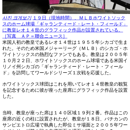
사진 크게보기
１９日（現地時間）、ＭＬＢホワイトソック
スのホーム球場「ギャランティード・レート・フィールド」
に教皇レオ１４世のグラフィック作品が設置されている。
［写真 ＡＰ＝聯合ニュース］
米国人初の教皇であるレオ１４世は１９５５年シカゴで生ま
れた。そのため米国メジャーリーグ（ＭＬＢ）のシカゴ・ホ
ワイトソックスの熱烈なファンでもある。教皇は２００５年
１０月２２日、ホワイトソックスのホーム球場である米国イ
リノイ州シカゴの「ギャランティード・レート・フィール
ド」を訪問してワールドシリーズ１次戦を応援した。
ホワイトソックス球団はこれを用いてレオ１４世教皇の観覧
を記念するために彼が座った座席にグラフィック作品を設置
した。
当時、教皇が座った席は１４０区域１９列２番。作品はこの
座席の近くの柱に設置されたが、教皇が１８日、バチカンの
サンピエトロ広場で執典した即位ミサ場面と２００５年ワー