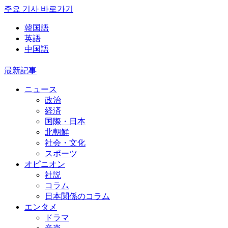
주요 기사 바로가기
韓国語
英語
中国語
最新記事
ニュース
政治
経済
国際・日本
北朝鮮
社会・文化
スポーツ
オピニオン
社説
コラム
日本関係のコラム
エンタメ
ドラマ