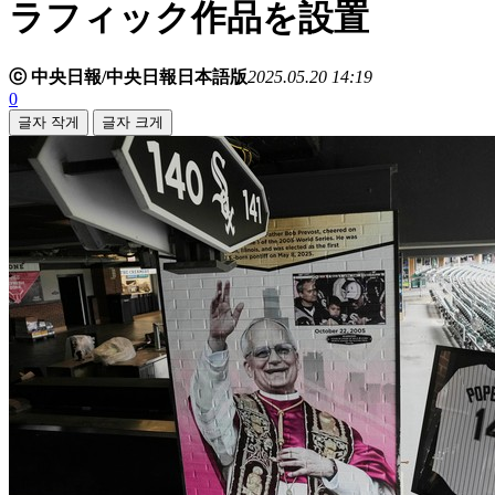
ラフィック作品を設置
ⓒ 中央日報/中央日報日本語版
2025.05.20 14:19
0
글자 작게
글자 크게