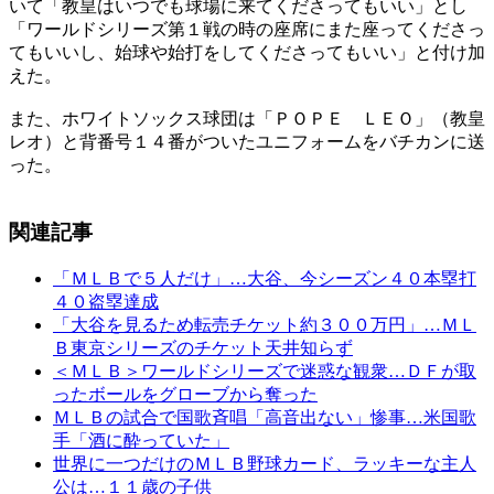
いて「教皇はいつでも球場に来てくださってもいい」とし
「ワールドシリーズ第１戦の時の座席にまた座ってくださっ
てもいいし、始球や始打をしてくださってもいい」と付け加
えた。
また、ホワイトソックス球団は「ＰＯＰＥ ＬＥＯ」（教皇
レオ）と背番号１４番がついたユニフォームをバチカンに送
った。
関連記事
「ＭＬＢで５人だけ」…大谷、今シーズン４０本塁打
４０盗塁達成
「大谷を見るため転売チケット約３００万円」…ＭＬ
Ｂ東京シリーズのチケット天井知らず
＜ＭＬＢ＞ワールドシリーズで迷惑な観衆…ＤＦが取
ったボールをグローブから奪った
ＭＬＢの試合で国歌斉唱「高音出ない」惨事…米国歌
手「酒に酔っていた」
世界に一つだけのＭＬＢ野球カード、ラッキーな主人
公は…１１歳の子供