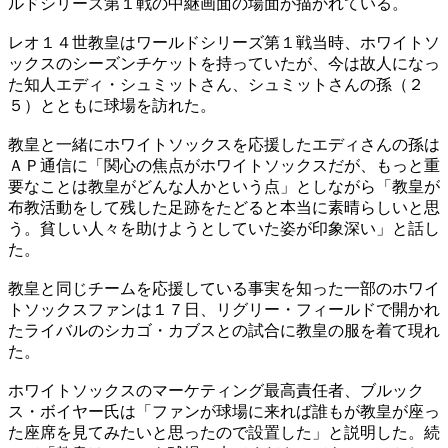
ルドシリーズ第１戦の中継画面の場面が描かれている。
レオ１４世教皇はワールドシリーズ第１戦当時、ホワイトソ
ックスのシーズンチケットを持っていたが、今は故人になっ
た知人エディ・シュミットさん、シュミットさんの孫（２
５）とともに球場を訪れた。
教皇と一緒にホワイトソックスを応援したエディさんの孫は
ＡＰ通信に「関心の焦点がホワイトソックスだが、もっと重
要なことは教皇がどんな人かという点」としながら「教皇が
布教活動をして残した足跡をたどると本当に素晴らしいと思
う。貧しい人々を助けようとしていた姿が印象深い」と話し
た。
教皇と同じチームを応援している事実を知った一部のホワイ
トソックスファンは１７日、リグリー・フィールドで開かれ
たライバルのシカゴ・カブスとの試合に教皇の服を着て現れ
た。
ホワイトソックスのマーケティング最高責任者、ブルック
ス・ボイヤー氏は「ファンが球場に来れば誰もが教皇が座っ
た座席を見てみたいと思ったので設置した」と説明した。続