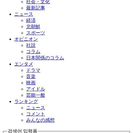
社会・文化
最新記事
ニュース
経済
北朝鮮
スポーツ
オピニオン
社説
コラム
日本関係のコラム
エンタメ
ドラマ
音楽
映画
アイドル
芸能一般
ランキング
ニュース
コメント
みんなの感想
검색어 입력폼