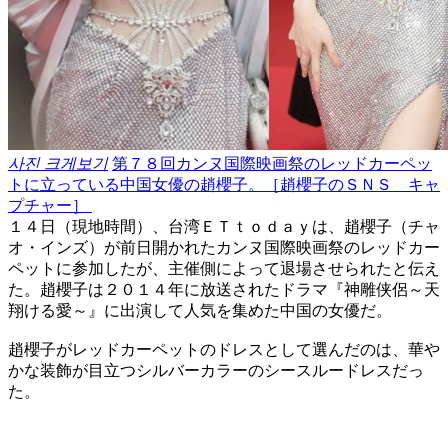
사진 크게보기
第７８回カンヌ国際映画祭のレッドカーペッ
トに立っている中国女優の趙櫻子。［趙櫻子のＳＮＳ キャ
プチャー］ ​
​１４日（現地時間）、台湾ＥＴｔｏｄａｙは、趙櫻子（チャ
オ・インズ）が前日開かれたカンヌ国際映画祭のレッドカー
ペットに参加したが、主催側によって退場させられたと伝え
た。趙櫻子は２０１４年に放送されたドラマ『神雕侠侶～天
翔ける愛～』に出演して人気を集めた中国の女優だ。
趙櫻子がレッドカーペットのドレスとして選んだのは、華や
かな装飾が目立つシルバーカラーのシースルードレスだっ
た。