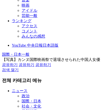
音楽
映画
アイドル
芸能一般
ランキング
アクセス
コメント
みんなの感想
YouTube 中央日報日本語版
国際・日本一般
【写真】カンヌ国際映画祭で退場させられた中国人女優
공유하기
공유하기
공유하기
검색 열기
전체 카테고리 메뉴
ニュース
政治
国際・日本
社会・文化