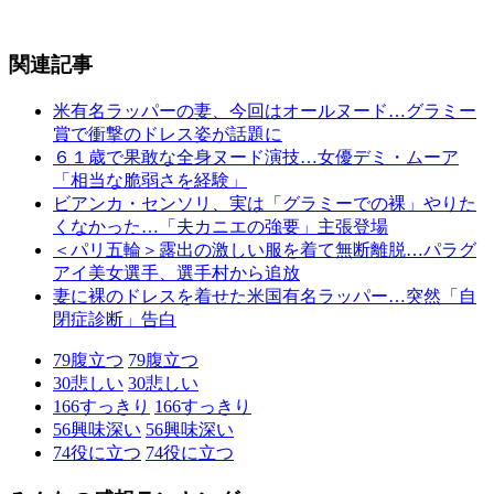
関連記事
米有名ラッパーの妻、今回はオールヌード…グラミー
賞で衝撃のドレス姿が話題に
６１歳で果敢な全身ヌード演技…女優デミ・ムーア
「相当な脆弱さを経験」
ビアンカ・センソリ、実は「グラミーでの裸」やりた
くなかった…「夫カニエの強要」主張登場
＜パリ五輪＞露出の激しい服を着て無断離脱…パラグ
アイ美女選手、選手村から追放
妻に裸のドレスを着せた米国有名ラッパー…突然「自
閉症診断」告白
79
腹立つ
79
腹立つ
30
悲しい
30
悲しい
166
すっきり
166
すっきり
56
興味深い
56
興味深い
74
役に立つ
74
役に立つ