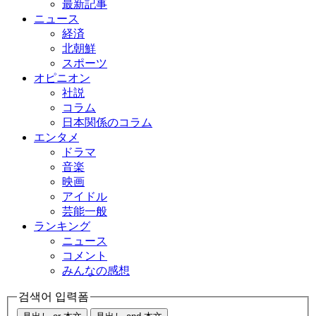
最新記事
ニュース
経済
北朝鮮
スポーツ
オピニオン
社説
コラム
日本関係のコラム
エンタメ
ドラマ
音楽
映画
アイドル
芸能一般
ランキング
ニュース
コメント
みんなの感想
검색어 입력폼