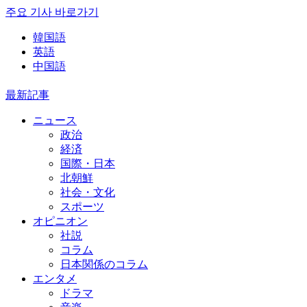
주요 기사 바로가기
韓国語
英語
中国語
最新記事
ニュース
政治
経済
国際・日本
北朝鮮
社会・文化
スポーツ
オピニオン
社説
コラム
日本関係のコラム
エンタメ
ドラマ