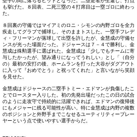
堅手の間に落ちるヒットとなった。二塁走者が生還し、打点
も挙げた。８回表、二死三塁の４打席目は一塁ゴロに終わっ
た。
８回裏の守備ではマイアミのロニ・シモンの内野ゴロを全力
疾走してグラブで捕球し、そのままトスした。一塁手フレデ
ィ・フリーマンが落球して出塁を許したが、金慧成の守備セ
ンスが光った場面だった。ドジャースは７－４で勝利し、金
慧成は殊勲選手に選ばれた。金慧成は「少しでもチームに寄
与したかったが、望み通りになってうれしい」とし「（自分
の）最初の安打の後、ホームランを打った大谷がダグアウト
に入って『おめでとう』と祝ってくれた」と言いながら笑顔
を見せた。
金慧成はドジャースの二塁手トミー・エドマンが負傷したこ
とでロースター入りした。初の先発出場だったこの日の試合
のように走攻守で持続的に活躍できれば、エドマンの復帰後
にもメジャーに残る可能性が高い。特に金慧成は内野の複数
のポジションと外野手までこなせるユーティリティープレー
ヤーという点で使いやすい選手からだ。