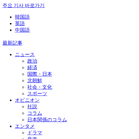
주요 기사 바로가기
韓国語
英語
中国語
最新記事
ニュース
政治
経済
国際・日本
北朝鮮
社会・文化
スポーツ
オピニオン
社説
コラム
日本関係のコラム
エンタメ
ドラマ