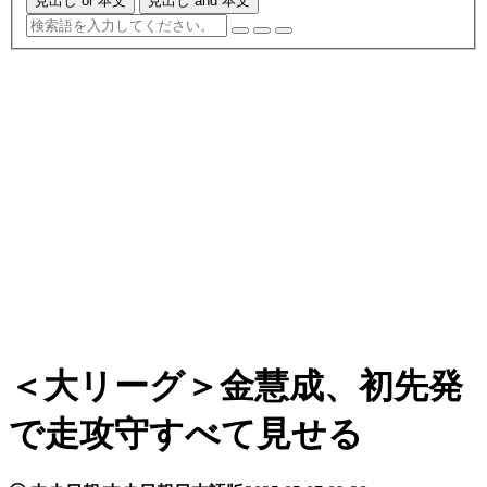
見出し or 本文
見出し and 本文
＜大リーグ＞金慧成、初先発
で走攻守すべて見せる