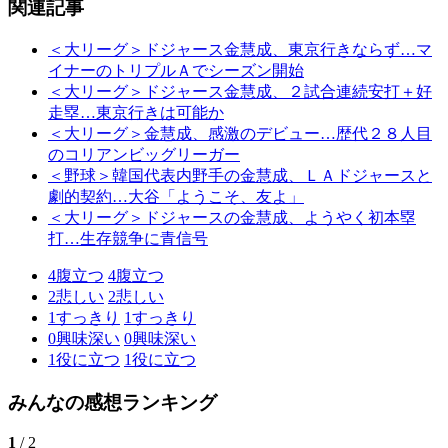
関連記事
＜大リーグ＞ドジャース金慧成、東京行きならず…マ
イナーのトリプルＡでシーズン開始
＜大リーグ＞ドジャース金慧成、２試合連続安打＋好
走塁…東京行きは可能か
＜大リーグ＞金慧成、感激のデビュー…歴代２８人目
のコリアンビッグリーガー
＜野球＞韓国代表内野手の金慧成、ＬＡドジャースと
劇的契約…大谷「ようこそ、友よ」
＜大リーグ＞ドジャースの金慧成、ようやく初本塁
打…生存競争に青信号
4
腹立つ
4
腹立つ
2
悲しい
2
悲しい
1
すっきり
1
すっきり
0
興味深い
0
興味深い
1
役に立つ
1
役に立つ
みんなの感想ランキング
1
/ 2