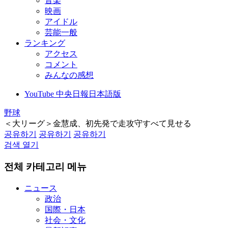
音楽
映画
アイドル
芸能一般
ランキング
アクセス
コメント
みんなの感想
YouTube 中央日報日本語版
野球
＜大リーグ＞金慧成、初先発で走攻守すべて見せる
공유하기
공유하기
공유하기
검색 열기
전체 카테고리 메뉴
ニュース
政治
国際・日本
社会・文化