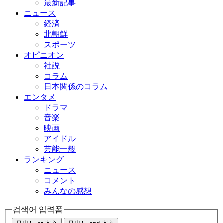
最新記事
ニュース
経済
北朝鮮
スポーツ
オピニオン
社説
コラム
日本関係のコラム
エンタメ
ドラマ
音楽
映画
アイドル
芸能一般
ランキング
ニュース
コメント
みんなの感想
검색어 입력폼