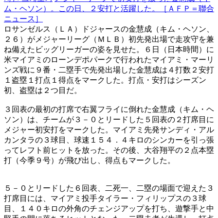
ム・ヘソン）。この日、２安打と活躍した。［ＡＦＰ＝聯合
ニュース］
ロサンゼルス（ＬＡ）ドジャースの金慧成（キム・ヘソン、
２６）がメジャーリーグ（ＭＬＢ）初先発出場で走攻守を兼
ね備えたビッグリーガーの姿を見せた。６日（日本時間）に
米マイアミのローンデポパークで行われたマイアミ・マーリ
ンズ戦に９番・二塁手で先発出場した金慧成は４打数２安打
１盗塁１打点１得点をマークした。打点・安打はシーズン
初、盗塁は２つ目だ。
３回表の最初の打席で右翼フライに倒れた金慧成（キム・ヘ
ソン）は、チームが３－０とリードした５回表の２打席目に
メジャー初安打をマークした。マイアミ先発サンディ・アル
カンタラの３球目、球速１５４．４キロのシンカーを引っ張
ってレフト前ヒットを放った。その後、大谷翔平の２点本塁
打（今季９号）が飛び出し、得点もマークした。
５－０とリードした６回表、二死一、二塁の場面で迎えた３
打席目には、マイアミ投手タイラー・フィリップスの３球
目、１４０キロの外角のチェンジアップを打ち、遊撃手と中