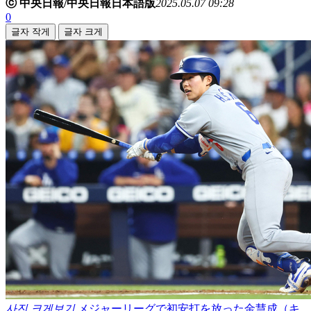
ⓒ 中央日報/中央日報日本語版
2025.05.07 09:28
0
글자 작게
글자 크게
사진 크게보기
メジャーリーグで初安打を放った金慧成（キ