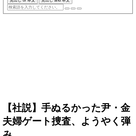
見出し or 本文
見出し and 本文
【社説】手ぬるかった尹・金
夫婦ゲート捜査、ようやく弾
み