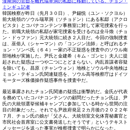
漢南洞の官邸を離れ瑞草洞の私邸に移動している。チョン・
ミンギュ記者
韓国検察が昨日（先月３０日）、尹錫悦（ユン・ソクヨル）
前大統領のソウル瑞草洞（ソチョドン）にある私邸（アクロ
ビスタ）とコバナコンテンツ事務室に対して家宅捜索を行っ
た。前職大統領の私邸が家宅捜索を受けるのは全斗煥（チョ
ン・ドゥファン）元大統領に続き２人目だ。今回の強制捜査
は、巫俗人（シャーマン）の「コンジン法師」と呼ばれるチ
ョン・ソンベ氏（６４）一家の不正疑惑を捜査中のソウル南
部地検が実施した。尹氏と金建希（キム・ゴンヒ）夫人に提
起された疑惑は一つや二つにとどまらない。内乱首謀者容疑
を除いても、昌原（チャンウォン）地検とソウル中央地検は
ミョン・テギュン氏関連疑惑を、ソウル高等検察庁はドイツ
モーターズ株価操作疑惑事件を捜査中だ。
最近暴露されたチョン氏関連の疑惑は衝撃的だ。金氏が代表
を務めていたコバナコンテンツの顧問だったチョン氏は、尹
氏の大統領選挙候補キャンプに参加している時から世間の注
目の対象だった。それでも尹政府発足２カ月後の２０２２年
７月、チョン氏の娘が「父さん、大統領室文化体育秘書官と
市民社会首席室に公文書発送したそうです」というテキスト
メッセージを送った事実が検察捜査で明らかになった。