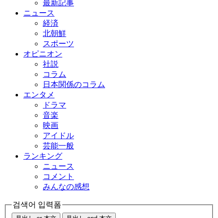
最新記事
ニュース
経済
北朝鮮
スポーツ
オピニオン
社説
コラム
日本関係のコラム
エンタメ
ドラマ
音楽
映画
アイドル
芸能一般
ランキング
ニュース
コメント
みんなの感想
검색어 입력폼