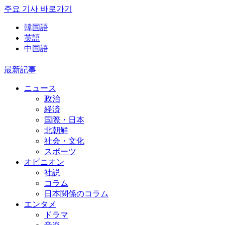
주요 기사 바로가기
韓国語
英語
中国語
最新記事
ニュース
政治
経済
国際・日本
北朝鮮
社会・文化
スポーツ
オピニオン
社説
コラム
日本関係のコラム
エンタメ
ドラマ