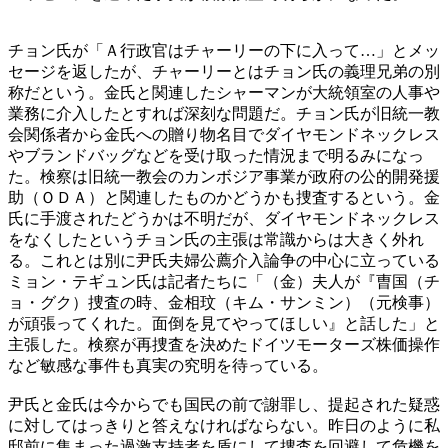
チョン氏が「Ａ行政官はチャーリーの下に入って…」とメッ
セージを返したが、チャーリーとはチョン氏の義理兄弟の別
称だという。金氏と関連したシャーマンが大統領室の人事や
業務に介入したとすれば深刻な問題だ。チョン氏が旧統一教
会関係者から金氏への贈り物名目でダイヤモンドネックレス
やブランドバッグなどを受け取った情況まで明るみになっ
た。検察は旧統一教会のカンボジア事業が政府の公的開発援
助（ＯＤＡ）と関連したものかどうかも捜査するという。金
氏に手渡されたどうかは不明だが、ダイヤモンドネックレス
をなくしたというチョン氏の主張は常識からは大きく外れ
る。これとは別に尹氏夫婦公薦介入論争の中心に立っている
ミョン・テギュン氏は記者たちに「（金）夫人が『曺国（チ
ョ・グク）捜査の時、金相玟（キム・サンミン）（元検事）
が頑張ってくれた。面倒を見てやってほしい』と話した」と
主張した。検察が再捜査を決めたドイツモーターズ株価操作
など敏感な事件も真実の究明を待っている。
尹氏と金氏は今からでも国民の前で謝罪し、提起された疑惑
に対してはっきりと答えなければならない。昨日のように私
邸前に集まった過激支持者を盾にして捜査を回避して危機を