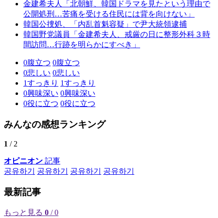
金建希夫人「北朝鮮、韓国ドラマを見たという理由で
公開処刑…苦痛を受ける住民には背を向けない」
韓国公捜処、「内乱首魁容疑」で尹大統領逮捕
韓国野党議員「金建希夫人、戒厳の日に整形外科３時
間訪問…行跡を明らかにすべき」
0
腹立つ
0
腹立つ
0
悲しい
0
悲しい
1
すっきり
1
すっきり
0
興味深い
0
興味深い
0
役に立つ
0
役に立つ
みんなの感想ランキング
1
/ 2
オピニオン
記事
공유하기
공유하기
공유하기
공유하기
最新記事
もっと見る
0
/ 0