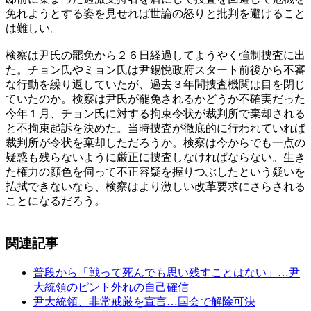
免れようとする姿を見せれば世論の怒りと批判を避けること
は難しい。
検察は尹氏の罷免から２６日経過してようやく強制捜査に出
た。チョン氏やミョン氏は尹錫悦政府スタート前後から不審
な行動を繰り返していたが、過去３年間捜査機関は目を閉じ
ていたのか。検察は尹氏が罷免されるかどうか不確実だった
今年１月、チョン氏に対する拘束令状が裁判所で棄却される
と不拘束起訴を決めた。当時捜査が徹底的に行われていれば
裁判所が令状を棄却しただろうか。検察は今からでも一点の
疑惑も残らないように厳正に捜査しなければならない。生き
た権力の顔色を伺って不正容疑を握りつぶしたという疑いを
払拭できないなら、検察はより激しい改革要求にさらされる
ことになるだろう。
関連記事
普段から「戦って死んでも思い残すことはない」…尹
大統領のピント外れの自己確信
尹大統領、非常戒厳を宣言…国会で解除可決