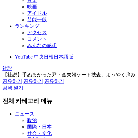
音楽
映画
アイドル
芸能一般
ランキング
アクセス
コメント
みんなの感想
YouTube 中央日報日本語版
社説
【社説】手ぬるかった尹・金夫婦ゲート捜査、ようやく弾み
공유하기
공유하기
공유하기
검색 열기
전체 카테고리 메뉴
ニュース
政治
国際・日本
社会・文化