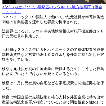
사진 크게보기
ソウル瑞草区のソウル中央地方検察庁［聯合
ニュース］
ＳＫハイニックス中国法人で働いていた元社員が半導体製造
関連の営業秘密を流出した容疑で拘束された。
法曹界によると、ソウル中央地検情報技術犯罪捜査部は２８
日に元社員を拘束した。
元社員は２０２２年にＳＫハイニックスの半導体製造関連先
端技術資料など営業秘密１００件余りを外部に持ち出した容
疑を受けている。
検察は元社員が別の中国企業に転職するためにこうした行為
に及んでいたのではないか疑っているという。
検察は１月に元社員の自宅などを家宅捜索し関連証拠を確保
した。
検察は韓国企業の先端技術と核心人材を外国企業に持ち出す
産業技術流出犯罪が相次いでいるとみて関連捜査を強化して