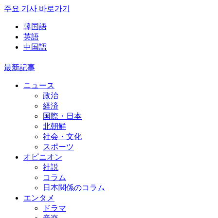
주요 기사 바로가기
韓国語
英語
中国語
最新記事
ニュース
政治
経済
国際・日本
北朝鮮
社会・文化
スポーツ
オピニオン
社説
コラム
日本関係のコラム
エンタメ
ドラマ