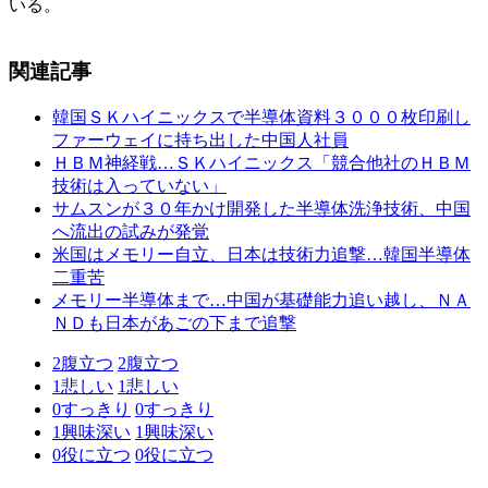
いる。
関連記事
韓国ＳＫハイニックスで半導体資料３０００枚印刷し
ファーウェイに持ち出した中国人社員
ＨＢＭ神経戦…ＳＫハイニックス「競合他社のＨＢＭ
技術は入っていない」
サムスンが３０年かけ開発した半導体洗浄技術、中国
へ流出の試みが発覚
米国はメモリー自立、日本は技術力追撃…韓国半導体
二重苦
メモリー半導体まで…中国が基礎能力追い越し、ＮＡ
ＮＤも日本があごの下まで追撃
2
腹立つ
2
腹立つ
1
悲しい
1
悲しい
0
すっきり
0
すっきり
1
興味深い
1
興味深い
0
役に立つ
0
役に立つ