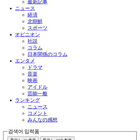
最新記事
ニュース
経済
北朝鮮
スポーツ
オピニオン
社説
コラム
日本関係のコラム
エンタメ
ドラマ
音楽
映画
アイドル
芸能一般
ランキング
ニュース
コメント
みんなの感想
검색어 입력폼