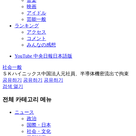
音楽
映画
アイドル
芸能一般
ランキング
アクセス
コメント
みんなの感想
YouTube 中央日報日本語版
社会一般
ＳＫハイニックス中国法人元社員、半導体機密流出で拘束
공유하기
공유하기
공유하기
검색 열기
전체 카테고리 메뉴
ニュース
政治
国際・日本
社会・文化