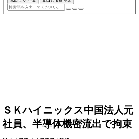
見出し or 本文
見出し and 本文
ＳＫハイニックス中国法人元
社員、半導体機密流出で拘束