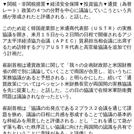
▼関税・非関税措置▼経済安全保障▼投資協力▼通貨（為替
レート）政策の４つの分野を中心に議論していこうという共
感が形成されたと評価される」と話した。
このため近く韓国産業部と米通商代表部（ＵＳＴＲ）の実務
協議を開き、来月１５日から２日間の日程で開催されるアジ
ア太平洋経済協力会議（ＡＰＥＣ）貿易担当相会議に出席す
るため訪韓するグリアＵＳＴＲ代表と高官級協議を追加で行
う計画だ。
崔副首相は通貨政策に関して「我々の企画財政部と米国財務
省の間で別に議論していくことで両国が合意し、近いうちに
実務協議があると予想される」と明らかにした。続いて「通
貨政策についてはベッセント米財務長官が両国間の実務協議
を先に提案した」と話した。この日の協議で在韓米軍防衛費
問題は議論されなかったという。
崔副首相は「協議の出発点である２プラス２会議を通じて課
題を狭め、議論の日程に共感を形成することで協議の基本的
な枠組みを用意したと評価される」とし「これを通じて急が
ず落ち着いた秩序正しい協議に向けた両国間の認識を共有で
きたということに意味がある」と評価した。