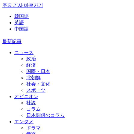
주요 기사 바로가기
韓国語
英語
中国語
最新記事
ニュース
政治
経済
国際・日本
北朝鮮
社会・文化
スポーツ
オピニオン
社説
コラム
日本関係のコラム
エンタメ
ドラマ