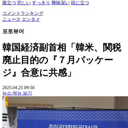
腹立つ
悲しい
すっきり
興味深い
役に立つ
コメントランキング
ニュース
エンタメ
포토뷰어
韓国経済副首相「韓米、関税
廃止目的の『７月パッケー
ジ』合意に共感」
2025.04.25 09:56
뉴스 메뉴 보기