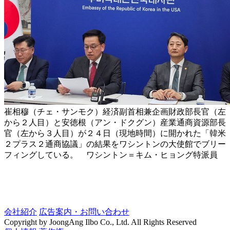
崔相穆（チェ・サンモク）経済副首相兼企画財政部長官（左
から２人目）と安徳根（アン・ドクグン）産業通商資源部長
官（左から３人目）が２４日（現地時間）に開かれた「韓米
２プラス２通商協議」の結果をワシントンの大使館でブリー
フィングしている。 ワシントン＝キム・ヒョング特派員
会社紹介
広告案内・お問い合わせ
Copyright by JoongAng Ilbo Co., Ltd. All Rights Reserved