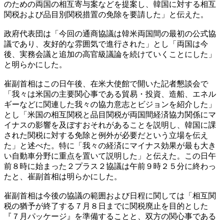
のための両国の相互寄与案などを提案し、韓国に対する相互
関税および品目別関税措置の免除を要請した」と伝えた。
政府代表団は「今回の通商協議は韓米両国間の最初の公式協
議であり、友好的な雰囲気で進行された」とし「両国は今
後、実務会議と追加の高官級議論を続けていくことにした」
と明らかにした。
崔副首相はこの日午後、在米大使館で開いた記者懇談会で
「我々は米国の主要関心事である貿易・投資、造船、エネル
ギーなどに関連した我々の協力意志とビジョンを紹介した」
とし「米国の相互関税と品目関税が両国間経済協力関係にマ
イナスの影響を及ぼすおそれがあることを説明し、韓国に課
された関税に対する免除と例外が必要だという立場を伝え
た」と述べた。特に「我々の経済にマイナス効果が最も大き
い自動車分野に重点を置いて説明した」と伝えた。この日午
前８時に始まった２プラス２協議は午前９時２５分に終わっ
たと、崔副首相は明らかにした。
崔副首相は今後の協議の範囲および日程に関しては「相互関
税の猶予が終了する７月８日までに関税廃止を目的とした
『７月パッケージ』を準備することと、双方の関心事である