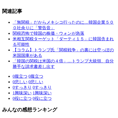
関連記事
「無関税」だからメキシコ行ったのに…韓国企業５０
０社余りに「警告音」
関税恐怖で韓国の株価・ウォンが急落
米相互関税ターゲット「ダーティ１５」に韓国含まれ
る可能性
【コラム】トランプ氏「関税戦争」の裏には空っぽの
米国国庫がある
「韓国の関税は米国の４倍」…トランプ大統領、自分
勝手な請求書差し出す
0
腹立つ
0
腹立つ
0
悲しい
0
悲しい
0
すっきり
0
すっきり
1
興味深い
1
興味深い
0
役に立つ
0
役に立つ
みんなの感想ランキング