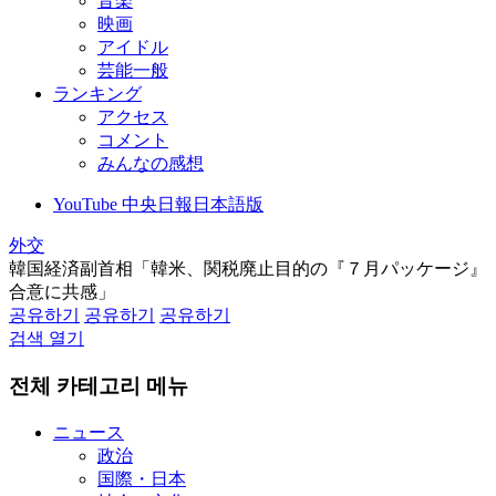
音楽
映画
アイドル
芸能一般
ランキング
アクセス
コメント
みんなの感想
YouTube 中央日報日本語版
外交
韓国経済副首相「韓米、関税廃止目的の『７月パッケージ』
合意に共感」
공유하기
공유하기
공유하기
검색 열기
전체 카테고리 메뉴
ニュース
政治
国際・日本