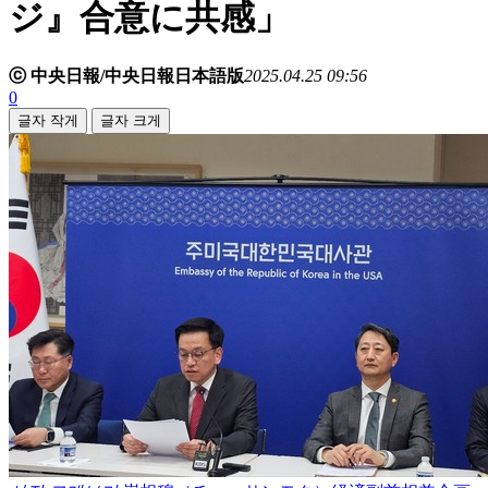
ジ』合意に共感」
ⓒ 中央日報/中央日報日本語版
2025.04.25 09:56
0
글자 작게
글자 크게