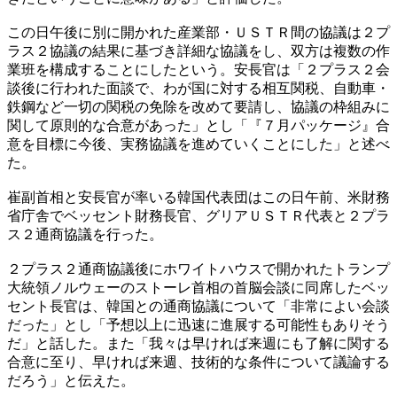
この日午後に別に開かれた産業部・ＵＳＴＲ間の協議は２プ
ラス２協議の結果に基づき詳細な協議をし、双方は複数の作
業班を構成することにしたという。安長官は「２プラス２会
談後に行われた面談で、わが国に対する相互関税、自動車・
鉄鋼など一切の関税の免除を改めて要請し、協議の枠組みに
関して原則的な合意があった」とし「『７月パッケージ』合
意を目標に今後、実務協議を進めていくことにした」と述べ
た。
崔副首相と安長官が率いる韓国代表団はこの日午前、米財務
省庁舎でベッセント財務長官、グリアＵＳＴＲ代表と２プラ
ス２通商協議を行った。
２プラス２通商協議後にホワイトハウスで開かれたトランプ
大統領ノルウェーのストーレ首相の首脳会談に同席したベッ
セント長官は、韓国との通商協議について「非常によい会談
だった」とし「予想以上に迅速に進展する可能性もありそう
だ」と話した。また「我々は早ければ来週にも了解に関する
合意に至り、早ければ来週、技術的な条件について議論する
だろう」と伝えた。