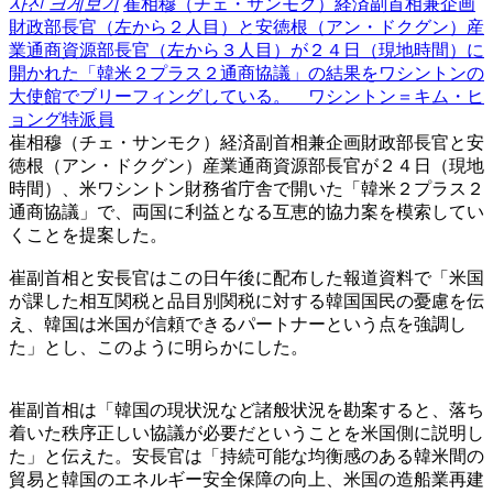
사진 크게보기
崔相穆（チェ・サンモク）経済副首相兼企画
財政部長官（左から２人目）と安徳根（アン・ドクグン）産
業通商資源部長官（左から３人目）が２４日（現地時間）に
開かれた「韓米２プラス２通商協議」の結果をワシントンの
大使館でブリーフィングしている。 ワシントン＝キム・ヒ
ョング特派員
崔相穆（チェ・サンモク）経済副首相兼企画財政部長官と安
徳根（アン・ドクグン）産業通商資源部長官が２４日（現地
時間）、米ワシントン財務省庁舎で開いた「韓米２プラス２
通商協議」で、両国に利益となる互恵的協力案を模索してい
くことを提案した。
崔副首相と安長官はこの日午後に配布した報道資料で「米国
が課した相互関税と品目別関税に対する韓国国民の憂慮を伝
え、韓国は米国が信頼できるパートナーという点を強調し
た」とし、このように明らかにした。
崔副首相は「韓国の現状況など諸般状況を勘案すると、落ち
着いた秩序正しい協議が必要だということを米国側に説明し
た」と伝えた。安長官は「持続可能な均衡感のある韓米間の
貿易と韓国のエネルギー安全保障の向上、米国の造船業再建