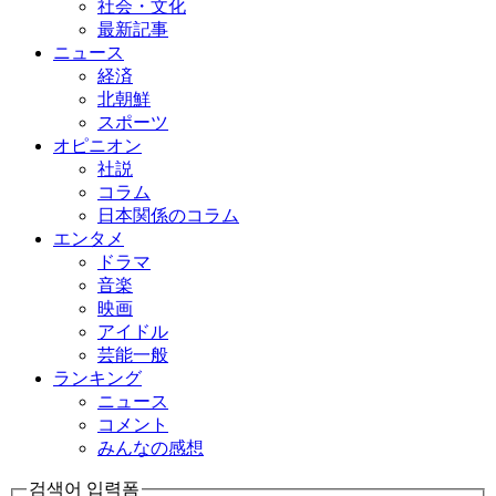
社会・文化
最新記事
ニュース
経済
北朝鮮
スポーツ
オピニオン
社説
コラム
日本関係のコラム
エンタメ
ドラマ
音楽
映画
アイドル
芸能一般
ランキング
ニュース
コメント
みんなの感想
검색어 입력폼