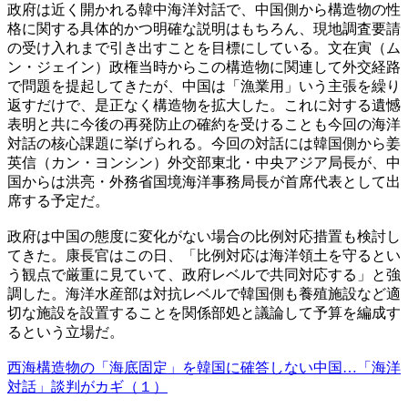
政府は近く開かれる韓中海洋対話で、中国側から構造物の性
格に関する具体的かつ明確な説明はもちろん、現地調査要請
の受け入れまで引き出すことを目標にしている。文在寅（ム
ン・ジェイン）政権当時からこの構造物に関連して外交経路
で問題を提起してきたが、中国は「漁業用」いう主張を繰り
返すだけで、是正なく構造物を拡大した。これに対する遺憾
表明と共に今後の再発防止の確約を受けることも今回の海洋
対話の核心課題に挙げられる。今回の対話には韓国側から姜
英信（カン・ヨンシン）外交部東北・中央アジア局長が、中
国からは洪亮・外務省国境海洋事務局長が首席代表として出
席する予定だ。
政府は中国の態度に変化がない場合の比例対応措置も検討し
てきた。康長官はこの日、「比例対応は海洋領土を守るとい
う観点で厳重に見ていて、政府レベルで共同対応する」と強
調した。海洋水産部は対抗レベルで韓国側も養殖施設など適
切な施設を設置することを関係部処と議論して予算を編成す
るという立場だ。
西海構造物の「海底固定」を韓国に確答しない中国…「海洋
対話」談判がカギ（１）