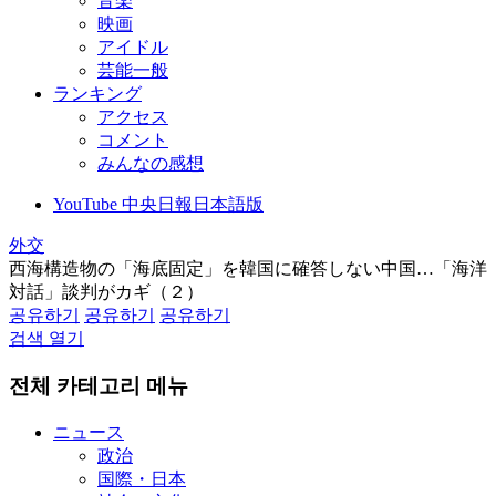
音楽
映画
アイドル
芸能一般
ランキング
アクセス
コメント
みんなの感想
YouTube 中央日報日本語版
外交
西海構造物の「海底固定」を韓国に確答しない中国…「海洋
対話」談判がカギ（２）
공유하기
공유하기
공유하기
검색 열기
전체 카테고리 메뉴
ニュース
政治
国際・日本