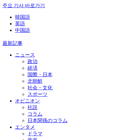
주요 기사 바로가기
韓国語
英語
中国語
最新記事
ニュース
政治
経済
国際・日本
北朝鮮
社会・文化
スポーツ
オピニオン
社説
コラム
日本関係のコラム
エンタメ
ドラマ