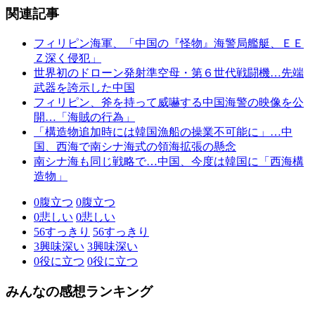
関連記事
フィリピン海軍、「中国の『怪物』海警局艦艇、ＥＥ
Ｚ深く侵犯」
世界初のドローン発射準空母・第６世代戦闘機…先端
武器を誇示した中国
フィリピン、斧を持って威嚇する中国海警の映像を公
開…「海賊の行為」
「構造物追加時には韓国漁船の操業不可能に」…中
国、西海で南シナ海式の領海拡張の懸念
南シナ海も同じ戦略で…中国、今度は韓国に「西海構
造物」
0
腹立つ
0
腹立つ
0
悲しい
0
悲しい
56
すっきり
56
すっきり
3
興味深い
3
興味深い
0
役に立つ
0
役に立つ
みんなの感想ランキング