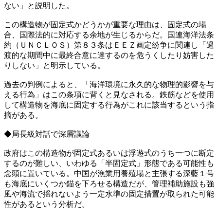
ない」と説明した。
この構造物が固定式かどうかが重要な理由は、固定式の場
合、国際法的に対応する余地が生じるからだ。国連海洋法条
約（ＵＮＣＬＯＳ）第８３条はＥＥＺ画定紛争に関連し「過
渡的な期間中に最終合意に達するのを危うくしたり妨害した
りしない」と明示している。
過去の判例によると、「海洋環境に永久的な物理的影響を与
える行為」はこの条項に背くと見なされる。鉄筋などを使用
して構造物を海底に固定する行為がこれに該当するという指
摘がある。
◆局長級対話で深層議論
政府はこの構造物が固定式あるいは浮遊式のうち一つに断定
するのが難しい、いわゆる「半固定式」形態である可能性も
念頭に置いている。中国が漁業用養殖場と主張する深藍１号
も海底にいくつか錨を下ろせる構造だが、管理補助施設も強
風や海流で揺れないよう一定水準の固定措置が取られた可能
性があるという分析だ。