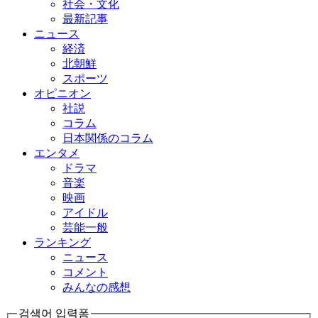
社会・文化
最新記事
ニュース
経済
北朝鮮
スポーツ
オピニオン
社説
コラム
日本関係のコラム
エンタメ
ドラマ
音楽
映画
アイドル
芸能一般
ランキング
ニュース
コメント
みんなの感想
검색어 입력폼