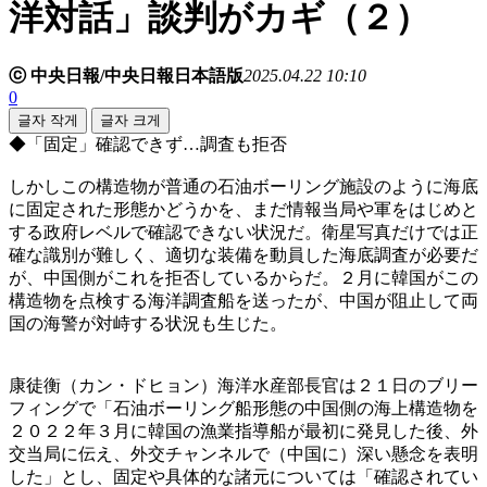
洋対話」談判がカギ（２）
ⓒ 中央日報/中央日報日本語版
2025.04.22 10:10
0
글자 작게
글자 크게
◆「固定」確認できず…調査も拒否
しかしこの構造物が普通の石油ボーリング施設のように海底
に固定された形態かどうかを、まだ情報当局や軍をはじめと
する政府レベルで確認できない状況だ。衛星写真だけでは正
確な識別が難しく、適切な装備を動員した海底調査が必要だ
が、中国側がこれを拒否しているからだ。２月に韓国がこの
構造物を点検する海洋調査船を送ったが、中国が阻止して両
国の海警が対峙する状況も生じた。
康徒衡（カン・ドヒョン）海洋水産部長官は２１日のブリー
フィングで「石油ボーリング船形態の中国側の海上構造物を
２０２２年３月に韓国の漁業指導船が最初に発見した後、外
交当局に伝え、外交チャンネルで（中国に）深い懸念を表明
した」とし、固定や具体的な諸元については「確認されてい