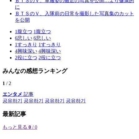
ＢＴＳのＶ、軍服姿の最近の写真を公開…より健康的
に
ＢＴＳのＶ、入隊前の日常を撮影した写真集のカット
を公開
1
腹立つ
1
腹立つ
6
悲しい
6
悲しい
1
すっきり
1
すっきり
4
興味深い
4
興味深い
2
役に立つ
2
役に立つ
みんなの感想ランキング
1
/ 2
エンタメ
記事
공유하기
공유하기
공유하기
공유하기
最新記事
もっと見る
0
/ 0