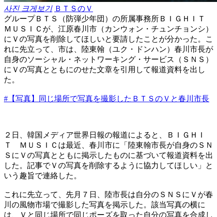
사진 크게보기
ＢＴＳのＶ
グループＢＴＳ（防弾少年団）の所属事務所ＢＩＧＨＩＴ
ＭＵＳＩＣが、江原春川市（カンウォン・チュンチョンシ）
にＶの写真を削除してほしいと要請したことが分かった。こ
れに先立って、市は、陸東翰（ユク・ドンハン）春川市長が
自身のソーシャル・ネットワーキング・サービス（ＳＮＳ）
にＶの写真とともにのせた文章を引用して報道資料を出し
た。
#【写真】同じ場所で写真を撮影したＢＴＳのＶと春川市長
２日、韓国メディア世界日報の報道によると、ＢＩＧＨＩ
Ｔ ＭＵＳＩＣは最近、春川市に「陸東翰市長が自身のＳＮ
ＳにＶの写真とともに掲示したものに基づいて報道資料を出
した。記事でＶの写真を削除するように協力してほしい」と
いう趣旨で連絡した。
これに先立って、先月７日、陸市長は自分のＳＮＳにＶが春
川の風物市場で撮影した写真を掲示した。該当写真の横に
は、Ｖと同じ場所で同じポーズを取った自分の写真を合成し