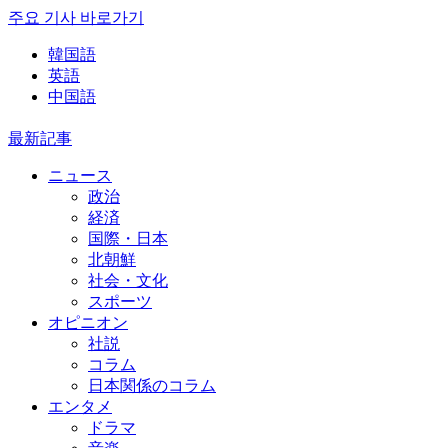
주요 기사 바로가기
韓国語
英語
中国語
最新記事
ニュース
政治
経済
国際・日本
北朝鮮
社会・文化
スポーツ
オピニオン
社説
コラム
日本関係のコラム
エンタメ
ドラマ