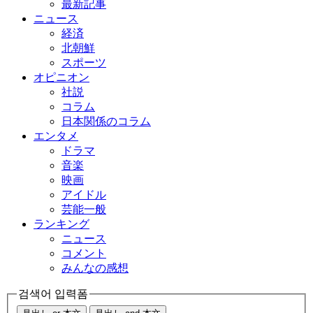
最新記事
ニュース
経済
北朝鮮
スポーツ
オピニオン
社説
コラム
日本関係のコラム
エンタメ
ドラマ
音楽
映画
アイドル
芸能一般
ランキング
ニュース
コメント
みんなの感想
검색어 입력폼