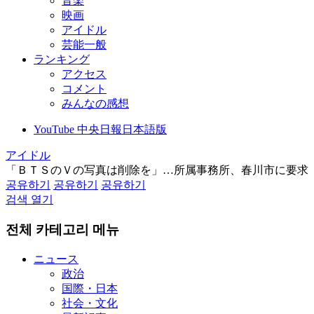
音楽
映画
アイドル
芸能一般
ランキング
アクセス
コメント
みんなの感想
YouTube 中央日報日本語版
アイドル
「ＢＴＳのＶの写真は削除を」…所属事務所、春川市に要求
공유하기
공유하기
공유하기
검색 열기
전체 카테고리 메뉴
ニュース
政治
国際・日本
社会・文化