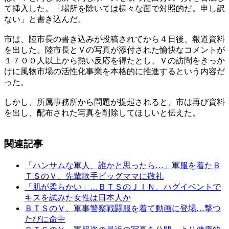
て挿入した。「場所を除いては様々な面で対照的だ。申し訳
ない」と書き込んだ。
​市は、陸市長の書き込みが投稿されてから４日後、報道資料
を出した。陸市長とＶの写真が添付された愉快なコメントが
１７００人以上から熱い反応を得たとし、Ｖの訪問をきっか
けに風物市場の活性化事業を本格的に推進するという内容だ
った。
しかし、所属事務所から問題が提起されると、市は再び資料
を出し、配布された写真を削除してほしいと伝えた。
関連記事
「ハンサムな軍人、誰かと思ったら…」軍服を着たＢ
ＴＳのＶ、先輩歌手ビッグママに敬礼
「肌が柔らかい」…ＢＴＳのＪＩＮ、ハグイベントで
キスを試みた女性は日本人か
ＢＴＳのＶ、軍事警察戦闘服を着て動画に登場…撃つ
たびに命中