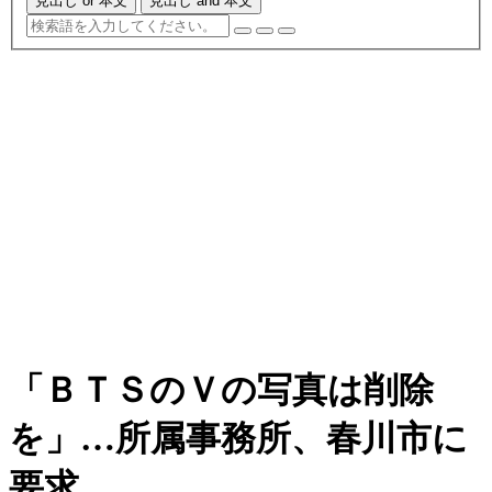
見出し or 本文
見出し and 本文
「ＢＴＳのＶの写真は削除
を」…所属事務所、春川市に
要求