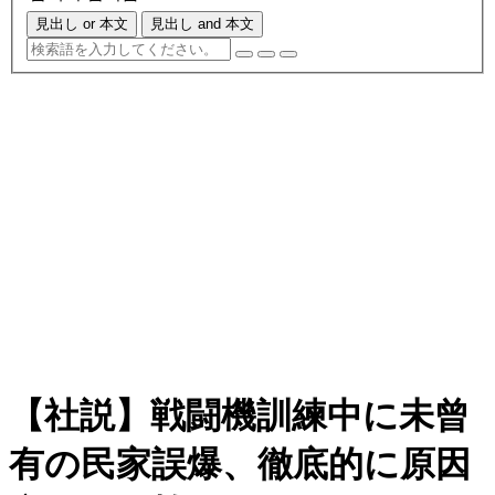
見出し or 本文
見出し and 本文
【社説】戦闘機訓練中に未曾
有の民家誤爆、徹底的に原因