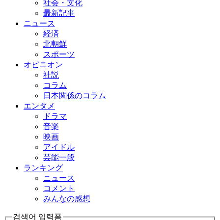
社会・文化
最新記事
ニュース
経済
北朝鮮
スポーツ
オピニオン
社説
コラム
日本関係のコラム
エンタメ
ドラマ
音楽
映画
アイドル
芸能一般
ランキング
ニュース
コメント
みんなの感想
검색어 입력폼