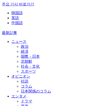
주요 기사 바로가기
韓国語
英語
中国語
最新記事
ニュース
政治
経済
国際・日本
北朝鮮
社会・文化
スポーツ
オピニオン
社説
コラム
日本関係のコラム
エンタメ
ドラマ