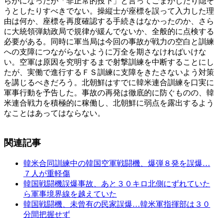
らかになったが「非正常的投下」と言ってごまかしたり隠そ
うとしたりすべきでない。操縦士が座標を誤って入力した理
由は何か、座標を再度確認する手続きはなかったのか、さら
に大統領弾劾政局で規律が緩んでないか、全般的に点検する
必要がある。同時に軍当局は今回の事故が戦力の空白と訓練
への支障につながらないように万全を期さなければいけな
い。空軍は原因を究明するまで射撃訓練を中断することにし
たが、実働で進行するＦＳ訓練に支障をきたさないよう対策
を講じるべきだろう。北朝鮮はすでに韓米連合訓練を口実に
軍事行動を予告した。事故の再発は徹底的に防ぐものの、韓
米連合戦力を積極的に稼働し、北朝鮮に弱点を露出するよう
なことはあってはならない。
関連記事
韓米合同訓練中の韓国空軍戦闘機、爆弾８発を誤爆…
７人が重軽傷
韓国戦闘機誤爆事故、あと３０キロ北側にずれていた
ら軍事境界線を越えていた
韓国戦闘機、未曾有の民家誤爆…韓米軍指揮部は３０
分間把握せず