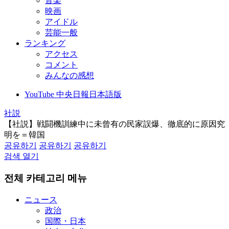
音楽
映画
アイドル
芸能一般
ランキング
アクセス
コメント
みんなの感想
YouTube 中央日報日本語版
社説
【社説】戦闘機訓練中に未曾有の民家誤爆、徹底的に原因究
明を＝韓国
공유하기
공유하기
공유하기
검색 열기
전체 카테고리 메뉴
ニュース
政治
国際・日本