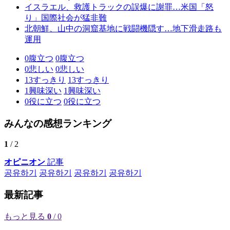
イスラエル、救護トラックの誤爆に謝罪…米国「怒
り」国際社会が猛非難
北朝鮮、山中の洞窟基地に戦闘機隠す…地下滑走路も
運用
0
腹立つ
0
腹立つ
0
悲しい
0
悲しい
13
すっきり
13
すっきり
1
興味深い
1
興味深い
0
役に立つ
0
役に立つ
みんなの感想ランキング
1
/ 2
オピニオン
記事
공유하기
공유하기
공유하기
공유하기
最新記事
もっと見る
0
/ 0