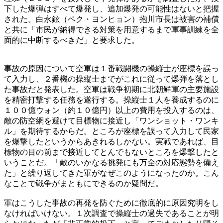
下した爆弾はすべて爆発し、追加爆発の可能性はないと把握
された。白永鉉（ペク・ヨンヒョン）抱川市長は被害の補償
と共に「市民が納得できる対策を用意するまで軍事訓練を全
面的に中断するべきだ」と要求した。
事故の原因について空軍は１番戦闘機の操縦士が座標を誤っ
て入力し、２番機の操縦士までがこれに従って爆弾を落とし
た事故だと発表した。空軍は戦争初期に北朝鮮軍の主要施設
を精密打撃する任務を遂行する。操縦士１人を養成するのに
１００億ウォン（約１０億円）以上の費用を投入するのは、
敵の防空網を避けて目標物に接近し「ワンショット・ワンキ
ル」を期待するからだ。ところが座標を誤って入力して民家
を爆撃したというからあきれるしかない。実戦であれば、目
標物の目の前まで接近してとんでもないところを爆撃したと
いうことだ。「敵のいかなる挑発にも万全の対応態勢を備え
た」と繰り返してきた軍がなぜこのようになったのか。こん
なことで戦争がまともにできるのか疑問だ。
軍はこうした事故の再発を防ぐために徹底的に原因究明をし
なければいけない。１次調査で操縦士の過失であることが明