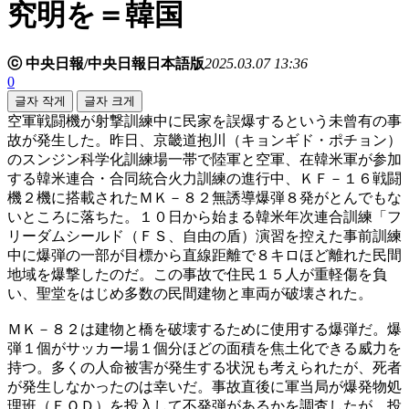
究明を＝韓国
ⓒ 中央日報/中央日報日本語版
2025.03.07 13:36
0
글자 작게
글자 크게
空軍戦闘機が射撃訓練中に民家を誤爆するという未曾有の事
故が発生した。昨日、京畿道抱川（キョンギド・ポチョン）
のスンジン科学化訓練場一帯で陸軍と空軍、在韓米軍が参加
する韓米連合・合同統合火力訓練の進行中、ＫＦ－１６戦闘
機２機に搭載されたＭＫ－８２無誘導爆弾８発がとんでもな
いところに落ちた。１０日から始まる韓米年次連合訓練「フ
リーダムシールド（ＦＳ、自由の盾）演習を控えた事前訓練
中に爆弾の一部が目標から直線距離で８キロほど離れた民間
地域を爆撃したのだ。この事故で住民１５人が重軽傷を負
い、聖堂をはじめ多数の民間建物と車両が破壊された。
ＭＫ－８２は建物と橋を破壊するために使用する爆弾だ。爆
弾１個がサッカー場１個分ほどの面積を焦土化できる威力を
持つ。多くの人命被害が発生する状況も考えられたが、死者
が発生しなかったのは幸いだ。事故直後に軍当局が爆発物処
理班（ＥＯＤ）を投入して不発弾があるかを調査したが、投