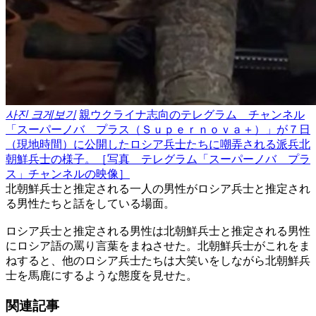
사진 크게보기
親ウクライナ志向のテレグラム チャンネル
「スーパーノバ プラス（Ｓｕｐｅｒｎｏｖａ＋）」が７日
（現地時間）に公開したロシア兵士たちに嘲弄される派兵北
朝鮮兵士の様子。［写真 テレグラム「スーパーノバ プラ
ス」チャンネルの映像］
北朝鮮兵士と推定される一人の男性がロシア兵士と推定され
る男性たちと話をしている場面。
ロシア兵士と推定される男性は北朝鮮兵士と推定される男性
にロシア語の罵り言葉をまねさせた。北朝鮮兵士がこれをま
ねすると、他のロシア兵士たちは大笑いをしながら北朝鮮兵
士を馬鹿にするような態度を見せた。
関連記事