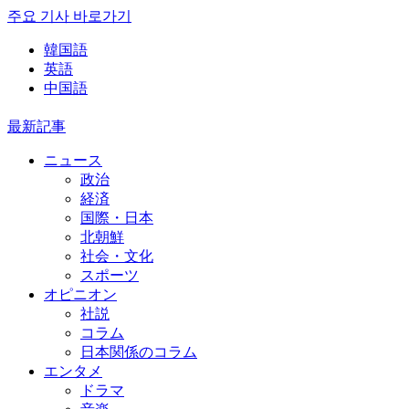
주요 기사 바로가기
韓国語
英語
中国語
最新記事
ニュース
政治
経済
国際・日本
北朝鮮
社会・文化
スポーツ
オピニオン
社説
コラム
日本関係のコラム
エンタメ
ドラマ