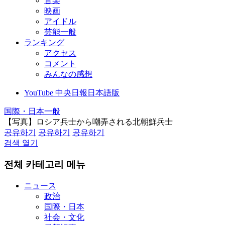
音楽
映画
アイドル
芸能一般
ランキング
アクセス
コメント
みんなの感想
YouTube 中央日報日本語版
国際・日本一般
【写真】ロシア兵士から嘲弄される北朝鮮兵士
공유하기
공유하기
공유하기
검색 열기
전체 카테고리 메뉴
ニュース
政治
国際・日本
社会・文化