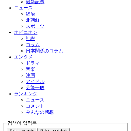
最新記事
ニュース
経済
北朝鮮
スポーツ
オピニオン
社説
コラム
日本関係のコラム
エンタメ
ドラマ
音楽
映画
アイドル
芸能一般
ランキング
ニュース
コメント
みんなの感想
검색어 입력폼