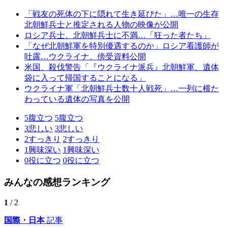
「戦友の死体の下に隠れて生き延びた」…唯一の生存
北朝鮮兵士と推定される人物の映像が公開
ロシア兵士、北朝鮮兵士に不満…「狂った者たち」
「なぜ北朝鮮軍を特別優遇するのか」ロシア看護師が
吐露…ウクライナ、傍受資料公開
米国、殺伐警告「『ウクライナ派兵』北朝鮮軍、遺体
袋に入って帰国することになる」
ウクライナ軍「北朝鮮兵士数十人戦死」…一列に横た
わっている遺体の写真を公開
5
腹立つ
5
腹立つ
3
悲しい
3
悲しい
2
すっきり
2
すっきり
1
興味深い
1
興味深い
0
役に立つ
0
役に立つ
みんなの感想ランキング
1
/ 2
国際・日本
記事