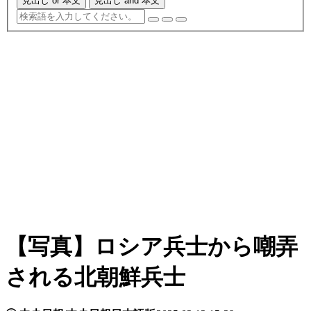
見出し or 本文
見出し and 本文
【写真】ロシア兵士から嘲弄
される北朝鮮兵士