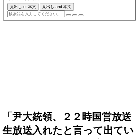
見出し or 本文
見出し and 本文
「尹大統領、２２時国営放送
生放送入れたと言って出てい