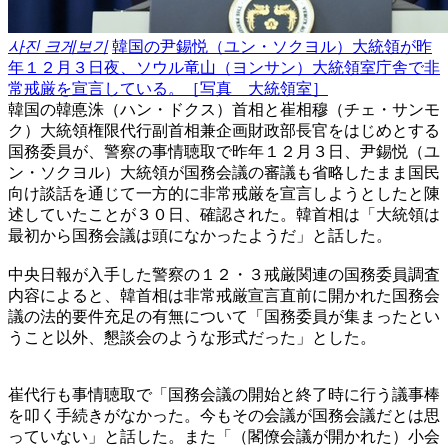
사진 크게보기
韓国の尹錫悦（ユン・ソクヨル）大統領が昨
年１２月３日夜、ソウル竜山（ヨンサン）大統領室庁舎で非
常戒厳を宣言している。［写真 大統領室］
韓国の韓悳洙（ハン・ドクス）首相と崔相穆（チェ・サンモ
ク）大統領権限代行副首相兼企画財政部長官をはじめとする
国務委員が、警察の事情聴取で昨年１２月３日、尹錫悦（ユ
ン・ソクヨル）大統領が国務会議の審議も省略したまま国民
向け談話を通じて一方的に非常戒厳を宣言しようとしたと陳
述していたことが３０日、確認された。韓首相は「大統領は
最初から国務会議は頭になかったようだ」と話した。
中央日報が入手した警察の１２・３戒厳関連の国務委員調査
内容によると、韓首相は非常戒厳宣言直前に開かれた国務会
議の法的要件充足の有無について「国務委員が集まったとい
うこと以外、懇談会のような形式だった」とした。
崔代行も事情聴取で「国務会議の開始と終了時に行う議事棒
を叩く手続きがなかった。今もその会議が国務会議だとは思
っていない」と話した。また「（閣僚会議が開かれた）小会