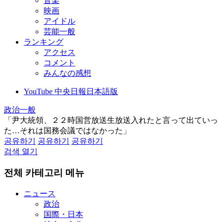
音楽
映画
アイドル
芸能一般
ランキング
アクセス
コメント
みんなの感想
YouTube 中央日報日本語版
政治一般
「尹大統領、２２時国営放送生放送入れたと言って出ていっ
た…それは国務会議ではなかった」
공유하기
공유하기
공유하기
검색 열기
전체 카테고리 메뉴
ニュース
政治
国際・日本