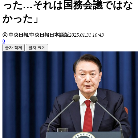
った…それは国務会議ではな
かった」
ⓒ 中央日報/中央日報日本語版
2025.01.31 10:43
0
글자 작게
글자 크게