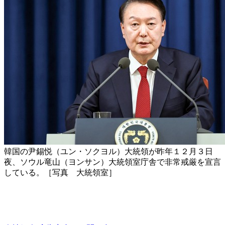
韓国の尹錫悦（ユン・ソクヨル）大統領が昨年１２月３日
夜、ソウル竜山（ヨンサン）大統領室庁舎で非常戒厳を宣言
している。［写真 大統領室］