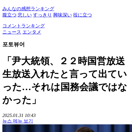
みんなの感想ランキング
腹立つ
悲しい
すっきり
興味深い
役に立つ
コメントランキング
ニュース
エンタメ
포토뷰어
「尹大統領、２２時国営放送
生放送入れたと言って出てい
った…それは国務会議ではな
かった」
2025.01.31 10:43
뉴스 메뉴 보기