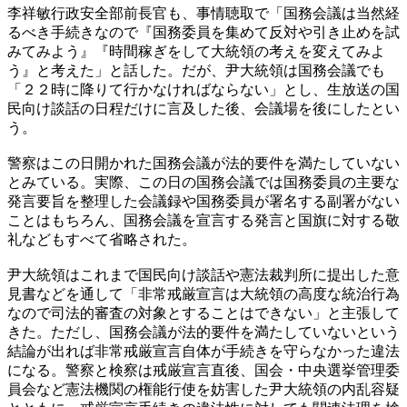
李祥敏行政安全部前長官も、事情聴取で「国務会議は当然経
るべき手続きなので『国務委員を集めて反対や引き止めを試
みてみよう』『時間稼ぎをして大統領の考えを変えてみよ
う』と考えた」と話した。だが、尹大統領は国務会議でも
「２２時に降りて行かなければならない」とし、生放送の国
民向け談話の日程だけに言及した後、会議場を後にしたとい
う。
警察はこの日開かれた国務会議が法的要件を満たしていない
とみている。実際、この日の国務会議では国務委員の主要な
発言要旨を整理した会議録や国務委員が署名する副署がない
ことはもちろん、国務会議を宣言する発言と国旗に対する敬
礼などもすべて省略された。
尹大統領はこれまで国民向け談話や憲法裁判所に提出した意
見書などを通して「非常戒厳宣言は大統領の高度な統治行為
なので司法的審査の対象とすることはできない」と主張して
きた。ただし、国務会議が法的要件を満たしていないという
結論が出れば非常戒厳宣言自体が手続きを守らなかった違法
になる。警察と検察は戒厳宣言直後、国会・中央選挙管理委
員会など憲法機関の権能行使を妨害した尹大統領の内乱容疑