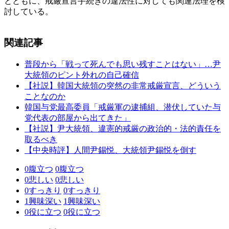
とともに、戒厳宣言手続きの違法性に対しても関連法理を検
討している。
関連記事
普段から「戦って死んでも思い残すことはない」…尹
大統領のピント外れの自己確信
【社説】韓国大統領の突然の非常戒厳宣言、どういう
ことなのか
韓国与党最高委員「戒厳軍の逮捕組、潜伏していた与
党代表の部屋から出てきた」
【社説】尹大統領、違憲的戒厳の政治的・法的責任を
取るべき
【中央時評】人間尹錫悦、大統領尹錫悦を倒す
0
腹立つ
0
腹立つ
0
悲しい
0
悲しい
0
すっきり
0
すっきり
1
興味深い
1
興味深い
0
役に立つ
0
役に立つ