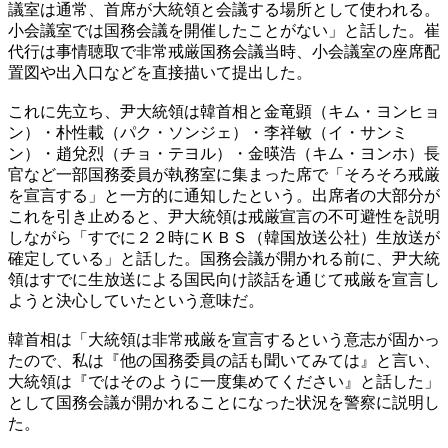
議室は通常、首席が大統領と会議する場所として使われる。
小会議室では国務会議を開催したことがない」と話した。崔
代行は事情聴取で非常戒厳国務会議当時、小会議室の座席配
置図や出入口などを直接描いて提出した。
これに先立ち、尹大統領は韓首相と金竜顕（キム・ヨンヒョ
ン）・朴性載（パク・ソンジェ）・李祥敏（イ・サンミ
ン）・趙兌烈（チョ・テヨル）・金暎浩（キム・ヨンホ）長
官など一部国務委員が執務室に集まった席で「そろそろ戒厳
を宣言する」と一方的に通知したという。出席者の大部分が
これを引き止めると、尹大統領は戒厳宣言の不可避性を説明
しながら「すでに２２時にＫＢＳ（韓国放送公社）生放送が
確定している」と話した。国務会議が開かれる前に、尹大統
領はすでに生放送による国民向け談話を通じて戒厳を宣言し
ようと決心していたという意味だ。
韓首相は「大統領は非常戒厳を宣言するという意志が固かっ
たので、私は『他の国務委員の話も聞いてみては』と言い、
大統領は『ではそのように一度集めてください』と話した」
として国務会議が開かれることになった状況を警察に説明し
た。