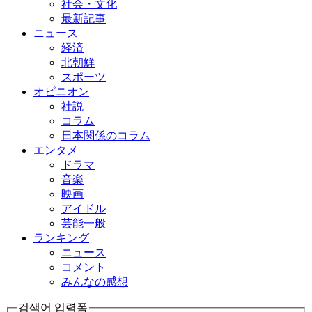
社会・文化
最新記事
ニュース
経済
北朝鮮
スポーツ
オピニオン
社説
コラム
日本関係のコラム
エンタメ
ドラマ
音楽
映画
アイドル
芸能一般
ランキング
ニュース
コメント
みんなの感想
검색어 입력폼