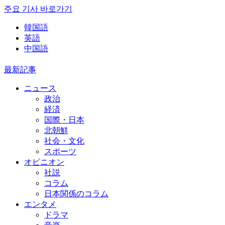
주요 기사 바로가기
韓国語
英語
中国語
最新記事
ニュース
政治
経済
国際・日本
北朝鮮
社会・文化
スポーツ
オピニオン
社説
コラム
日本関係のコラム
エンタメ
ドラマ