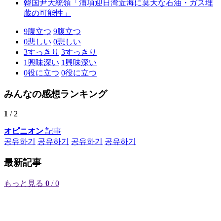
韓国尹大統領「浦項迎日湾近海に莫大な石油・ガス埋
蔵の可能性」
9
腹立つ
9
腹立つ
0
悲しい
0
悲しい
3
すっきり
3
すっきり
1
興味深い
1
興味深い
0
役に立つ
0
役に立つ
みんなの感想ランキング
1
/ 2
オピニオン
記事
공유하기
공유하기
공유하기
공유하기
最新記事
もっと見る
0
/ 0