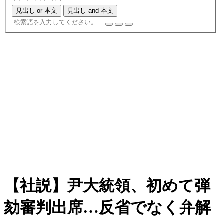
見出し or 本文
見出し and 本文
【社説】尹大統領、初めて弾
劾審判出席…反省でなく弁解