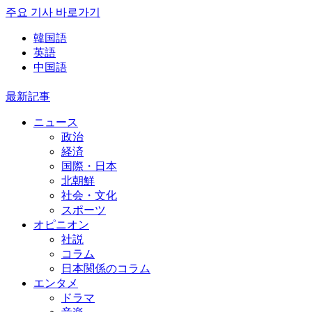
주요 기사 바로가기
韓国語
英語
中国語
最新記事
ニュース
政治
経済
国際・日本
北朝鮮
社会・文化
スポーツ
オピニオン
社説
コラム
日本関係のコラム
エンタメ
ドラマ