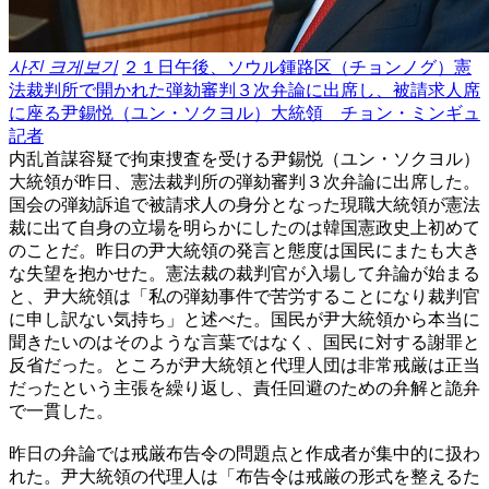
사진 크게보기
２１日午後、ソウル鍾路区（チョンノグ）憲
法裁判所で開かれた弾劾審判３次弁論に出席し、被請求人席
に座る尹錫悦（ユン・ソクヨル）大統領 チョン・ミンギュ
記者
内乱首謀容疑で拘束捜査を受ける尹錫悦（ユン・ソクヨル）
大統領が昨日、憲法裁判所の弾劾審判３次弁論に出席した。
国会の弾劾訴追で被請求人の身分となった現職大統領が憲法
裁に出て自身の立場を明らかにしたのは韓国憲政史上初めて
のことだ。昨日の尹大統領の発言と態度は国民にまたも大き
な失望を抱かせた。憲法裁の裁判官が入場して弁論が始まる
と、尹大統領は「私の弾劾事件で苦労することになり裁判官
に申し訳ない気持ち」と述べた。国民が尹大統領から本当に
聞きたいのはそのような言葉ではなく、国民に対する謝罪と
反省だった。ところが尹大統領と代理人団は非常戒厳は正当
だったという主張を繰り返し、責任回避のための弁解と詭弁
で一貫した。
昨日の弁論では戒厳布告令の問題点と作成者が集中的に扱わ
れた。尹大統領の代理人は「布告令は戒厳の形式を整えるた