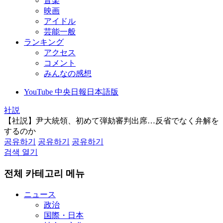
音楽
映画
アイドル
芸能一般
ランキング
アクセス
コメント
みんなの感想
YouTube 中央日報日本語版
社説
【社説】尹大統領、初めて弾劾審判出席…反省でなく弁解を
するのか
공유하기
공유하기
공유하기
검색 열기
전체 카테고리 메뉴
ニュース
政治
国際・日本