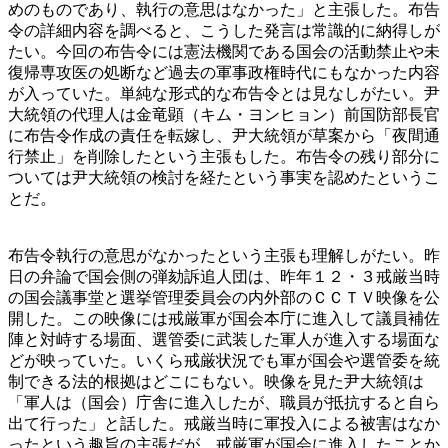
めのものであり、執行の意思はなかった」と主張した。布告
令の詳細内容を調べると、こうした発言は常識的に納得しが
たい。今回の布告令には憲法機関である国会の活動禁止や未
復帰専攻医の処断など過去の軍事政権時代にもなかった内容
が入っていた。単純な形式的な布告令とは見なしがたい。尹
大統領の代理人は金竜顕（キム・ヨンヒョン）前国防部長官
に布告令作成の責任を転嫁し、尹大統領が草案から「夜間通
行禁止」を削除したという主張もした。布告令の残り部分に
ついては尹大統領の検討を経たという事実を認めたというこ
とだ。
布告令執行の意思がなかったという主張も理解しがたい。昨
日の弁論で国会側の弾劾訴追人団は、昨年１２・３戒厳当時
の国会議事堂と選挙管理委員会の内外部のＣＣＴＶ映像を公
開した。この映像には戒厳軍が国会本庁に進入して議員補佐
陣と対峙する場面、選管委に武装した軍人が進入する場面な
どが映っていた。いくら戒厳状況でも軍が国会や選管委を統
制できる法的根拠はどこにもない。映像を見た尹大統領は
「軍人は（国会）庁舎に進入したが、職員が抵抗すると自ら
出て行った」と話した。戒厳当時に軍投入による被害はなか
ったという趣旨の主張だが、戒厳軍が国会に進入したことか