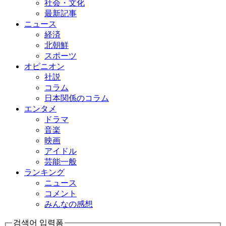
社会・文化
最新記事
ニュース
経済
北朝鮮
スポーツ
オピニオン
社説
コラム
日本関係のコラム
エンタメ
ドラマ
音楽
映画
アイドル
芸能一般
ランキング
ニュース
コメント
みんなの感想
검색어 입력폼