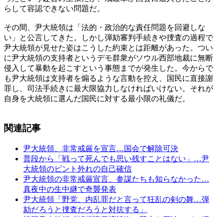
らして容認できない問題だ。
その間、尹大統領は「法的・政治的な責任問題を回避しな
い」と公言してきた。しかし弾劾審判手続きや捜査の過程で
尹大統領が見せた姿はこうした約束とは距離があった。つい
に尹大統領の支持者というデモ群衆がソウル西部地裁に無断
侵入して暴動を起こすという事態までが発生した。今からで
も尹大統領は支持者を煽るような言動を控え、国民に直接謝
罪し、司法手続きに最大限協力しなければいけない。それが
自身を大統領に選んだ国民に対する最小限の礼儀だ。
関連記事
尹大統領、非常戒厳を宣言…国会で解除可決
普段から「戦って死んでも思い残すことはない」…尹
大統領のピント外れの自己確信
尹大統領の非常戒厳宣言、参謀たちも知らなかった…
真夜中の生中継で奇襲発表
尹大統領「野党、内乱罪だと言って狂乱の剣の舞…弾
劾だろうと捜査だろうと対抗する」