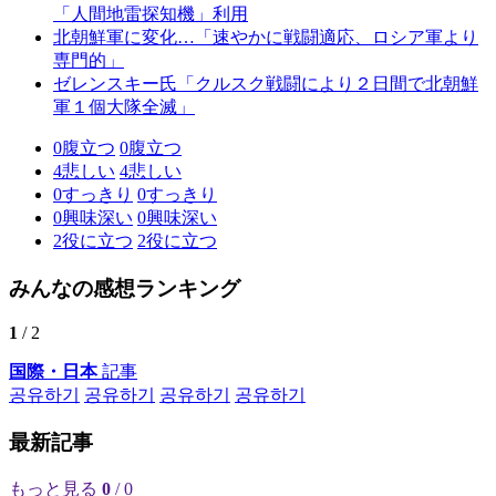
「人間地雷探知機」利用
北朝鮮軍に変化…「速やかに戦闘適応、ロシア軍より
専門的」
ゼレンスキー氏「クルスク戦闘により２日間で北朝鮮
軍１個大隊全滅」
0
腹立つ
0
腹立つ
4
悲しい
4
悲しい
0
すっきり
0
すっきり
0
興味深い
0
興味深い
2
役に立つ
2
役に立つ
みんなの感想ランキング
1
/ 2
国際・日本
記事
공유하기
공유하기
공유하기
공유하기
最新記事
もっと見る
0
/ 0