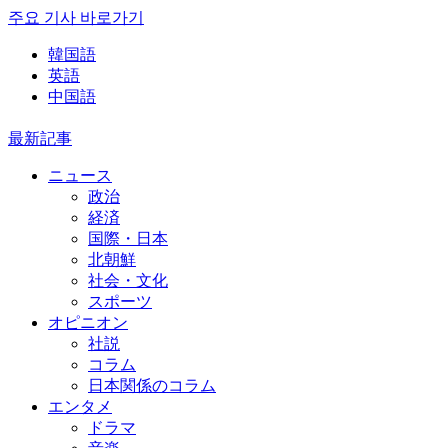
주요 기사 바로가기
韓国語
英語
中国語
最新記事
ニュース
政治
経済
国際・日本
北朝鮮
社会・文化
スポーツ
オピニオン
社説
コラム
日本関係のコラム
エンタメ
ドラマ