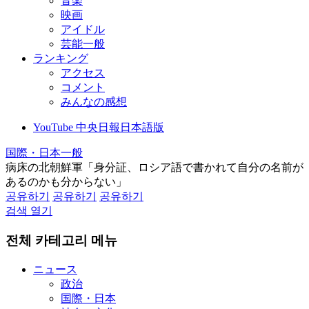
音楽
映画
アイドル
芸能一般
ランキング
アクセス
コメント
みんなの感想
YouTube 中央日報日本語版
国際・日本一般
病床の北朝鮮軍「身分証、ロシア語で書かれて自分の名前が
あるのかも分からない」
공유하기
공유하기
공유하기
검색 열기
전체 카테고리 메뉴
ニュース
政治
国際・日本