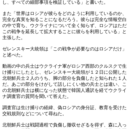
し、すべての細部事項を検証している」と書いた。
また「世界はロシアが彼らをどのように利用しているのか、
完全な真実を知ることになるだろう。彼らは完全な情報空白
の中で育ち、ウクライナについて全く知らず、ロシアはただ
この戦争を延長して拡大することに彼らを利用している」と
主張した。
ゼレンスキー大統領は「この戦争が必要なのはロシアだけ」
と述べた。
動画の中の兵士はウクライナ軍がロシア西部のクルスクで生
け捕りにしたとし、ゼレンスキー大統領が１２日に公開した
北朝鮮兵士２人のうち、脚の部分を負傷したと知られた１人
だ。あごの部分をけがして話しにくい他の兵士とは違い、こ
の北朝鮮兵士は横になった状態で韓国人通訳を経てウクライ
ナ調査官の質問を聞いて答えた。
調査官は生け捕りの経緯、偽ロシアの身分証、教育を受けた
交戦規則などについて尋ねた。
北朝鮮兵士は戦闘過程で負傷し撤収せざるを得ず、森に入っ