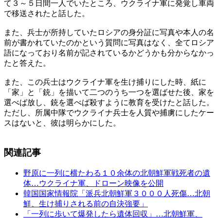
て３～５日間一人でいたところ、ウクライナ軍に発覚し車両
で移送されたと話した。
また、兵士が所持していたロシアの身分証に写真や本人の名
前が書かれていたのかという質問に写真はなく、全てロシア
語になっており名前が記されているかどうかも分からなかっ
たと答えた。
また、この兵士はウクライナ軍を生け捕りにした時、紙に
「家」と「銃」を描いて二つのうち一つを選ばせた後、家を
選べば放し、銃を選べば殺すように教育を受けたと話した。
ただし、所属中隊でウクライナ兵士を人質や捕虜にしたケー
スはないと、彼は明らかにした。
関連記事
野原に一列に横たわる１０余体の北朝鮮軍戦死者の遺
体…ウクライナ軍、ドローン映像を公開
韓国国家情報院「派兵北朝鮮軍３０００人死傷…北朝
鮮、生け捕りされる前の自決強要」
「一列に歩いて爆発したら遺体回収」…北朝鮮軍、