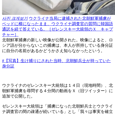
사진 크게보기
ウクライナ当局に逮捕された北朝鮮軍捕虜が
ベッドに横になったまま、ウクライナ調査官の質問に韓国語
通訳を経て答えている。［ゼレンスキー大統領のＸ キャプ
チャー］
北朝鮮軍捕虜の新しい映像が公開された。映像によると、ロ
シア語が分からないこの捕虜は、本人が所持している身分証
に自分の名前があるかどうかさえ知らなかったという。
#【写真】生け捕りにされた当時、北朝鮮兵士が持っていた
身分証
ウクライナのゼレンスキー大統領は１４日（現地時間）、北
朝鮮軍捕虜を尋問する４分間の動画をＸ（旧ツイッター）に
追加で公開した。
ゼレンスキー大統領は「捕虜になった北朝鮮兵士とウクライ
ナ調査官の間の疎通が続いている」とし「我々は事実を確立