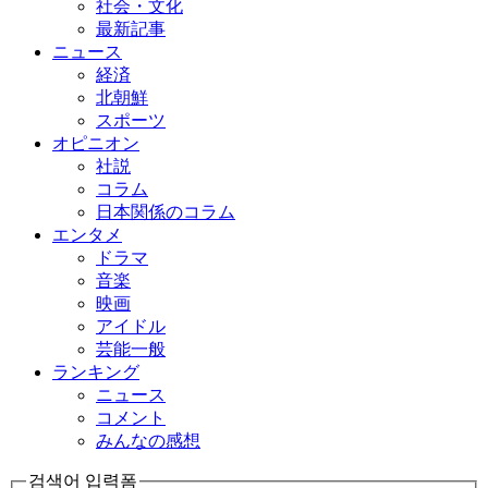
社会・文化
最新記事
ニュース
経済
北朝鮮
スポーツ
オピニオン
社説
コラム
日本関係のコラム
エンタメ
ドラマ
音楽
映画
アイドル
芸能一般
ランキング
ニュース
コメント
みんなの感想
검색어 입력폼