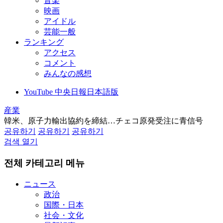
音楽
映画
アイドル
芸能一般
ランキング
アクセス
コメント
みんなの感想
YouTube 中央日報日本語版
産業
韓米、原子力輸出協約を締結…チェコ原発受注に青信号
공유하기
공유하기
공유하기
검색 열기
전체 카테고리 메뉴
ニュース
政治
国際・日本
社会・文化