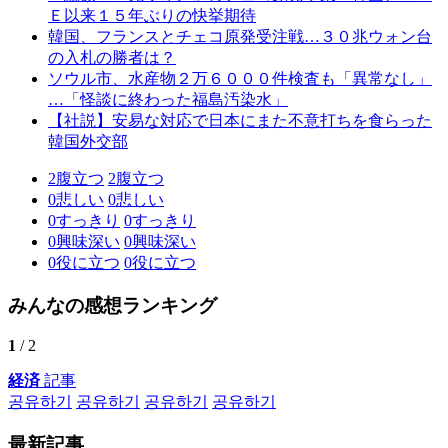
Ｅ以来１５年ぶりの快挙期待
韓国、フランスとチェコ原発受注戦…３０兆ウォン台
の入札の勝者は？
ソウル市、水産物２万６０００件検査も「異常なし」
…「怪談に終わった福島汚染水」
【社説】安易な対応で日本にまた不意打ちを食らった
韓国外交部
2
腹立つ
2
腹立つ
0
悲しい
0
悲しい
0
すっきり
0
すっきり
0
興味深い
0
興味深い
0
役に立つ
0
役に立つ
みんなの感想ランキング
1
/ 2
経済
記事
공유하기
공유하기
공유하기
공유하기
最新記事