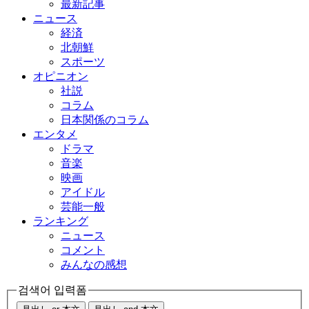
最新記事
ニュース
経済
北朝鮮
スポーツ
オピニオン
社説
コラム
日本関係のコラム
エンタメ
ドラマ
音楽
映画
アイドル
芸能一般
ランキング
ニュース
コメント
みんなの感想
검색어 입력폼