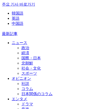
주요 기사 바로가기
韓国語
英語
中国語
最新記事
ニュース
政治
経済
国際・日本
北朝鮮
社会・文化
スポーツ
オピニオン
社説
コラム
日本関係のコラム
エンタメ
ドラマ