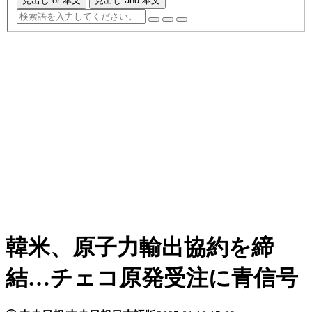
見出し or 本文
見出し and 本文
韓米、原子力輸出協約を締
結…チェコ原発受注に青信号