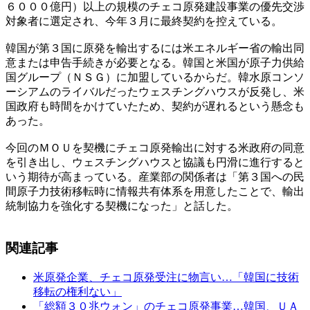
６０００億円）以上の規模のチェコ原発建設事業の優先交渉
対象者に選定され、今年３月に最終契約を控えている。
韓国が第３国に原発を輸出するには米エネルギー省の輸出同
意または申告手続きが必要となる。韓国と米国が原子力供給
国グループ（ＮＳＧ）に加盟しているからだ。韓水原コンソ
ーシアムのライバルだったウェスチングハウスが反発し、米
国政府も時間をかけていたため、契約が遅れるという懸念も
あった。
今回のＭＯＵを契機にチェコ原発輸出に対する米政府の同意
を引き出し、ウェスチングハウスと協議も円滑に進行すると
いう期待が高まっている。産業部の関係者は「第３国への民
間原子力技術移転時に情報共有体系を用意したことで、輸出
統制協力を強化する契機になった」と話した。
関連記事
米原発企業、チェコ原発受注に物言い…「韓国に技術
移転の権利ない」
「総額３０兆ウォン」のチェコ原発事業…韓国、ＵＡ