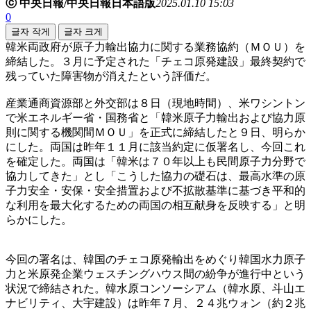
ⓒ 中央日報/中央日報日本語版
2025.01.10 15:03
0
글자 작게
글자 크게
韓米両政府が原子力輸出協力に関する業務協約（ＭＯＵ）を
締結した。３月に予定された「チェコ原発建設」最終契約で
残っていた障害物が消えたという評価だ。
産業通商資源部と外交部は８日（現地時間）、米ワシントン
で米エネルギー省・国務省と「韓米原子力輸出および協力原
則に関する機関間ＭＯＵ」を正式に締結したと９日、明らか
にした。両国は昨年１１月に該当約定に仮署名し、今回これ
を確定した。両国は「韓米は７０年以上も民間原子力分野で
協力してきた」とし「こうした協力の礎石は、最高水準の原
子力安全・安保・安全措置および不拡散基準に基づき平和的
な利用を最大化するための両国の相互献身を反映する」と明
らかにした。
今回の署名は、韓国のチェコ原発輸出をめぐり韓国水力原子
力と米原発企業ウェスチングハウス間の紛争が進行中という
状況で締結された。韓水原コンソーシアム（韓水原、斗山エ
ナビリティ、大宇建設）は昨年７月、２４兆ウォン（約２兆