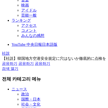
音楽
映画
アイドル
芸能一般
ランキング
アクセス
コメント
みんなの感想
YouTube 中央日報日本語版
社説
【社説】韓国地方空港安全規定に穴はないか徹底的に点検を
공유하기
공유하기
공유하기
검색 열기
전체 카테고리 메뉴
ニュース
政治
国際・日本
社会・文化