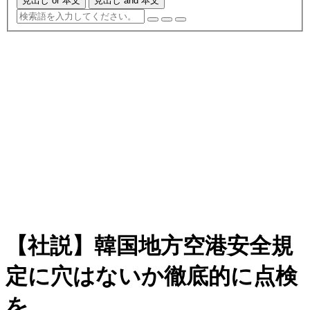
見出し or 本文
見出し and 本文
【社説】韓国地方空港安全規
定に穴はないか徹底的に点検
を