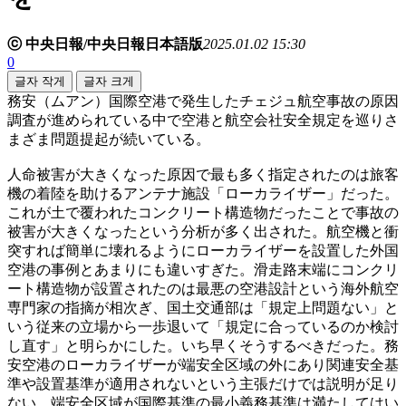
ⓒ 中央日報/中央日報日本語版
2025.01.02 15:30
0
글자 작게
글자 크게
務安（ムアン）国際空港で発生したチェジュ航空事故の原因
調査が進められている中で空港と航空会社安全規定を巡りさ
まざま問題提起が続いている。
人命被害が大きくなった原因で最も多く指定されたのは旅客
機の着陸を助けるアンテナ施設「ローカライザー」だった。
これが土で覆われたコンクリート構造物だったことで事故の
被害が大きくなったという分析が多く出された。航空機と衝
突すれば簡単に壊れるようにローカライザーを設置した外国
空港の事例とあまりにも違いすぎた。滑走路末端にコンクリ
ート構造物が設置されたのは最悪の空港設計という海外航空
専門家の指摘が相次ぎ、国土交通部は「規定上問題ない」と
いう従来の立場から一歩退いて「規定に合っているのか検討
し直す」と明らかにした。いち早くそうするべきだった。務
安空港のローカライザーが端安全区域の外にあり関連安全基
準や設置基準が適用されないという主張だけでは説明が足り
ない。端安全区域が国際基準の最小義務基準は満たしてはい