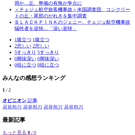
用か…丘、整備の有無が争点に
＜チェジュ航空旅客機事故＞米国調査団、コンクリー
トの丘・尾部のがれきを集中調査
ＢＬＡＣＫＰＩＮＫのジェニー、チェジュ航空機事故
犠牲者を追悼…「深い哀悼」
1
腹立つ
1
腹立つ
2
悲しい
2
悲しい
5
すっきり
5
すっきり
0
興味深い
0
興味深い
0
役に立つ
0
役に立つ
みんなの感想ランキング
1
/ 2
オピニオン
記事
공유하기
공유하기
공유하기
공유하기
最新記事
もっと見る
0
/ 0