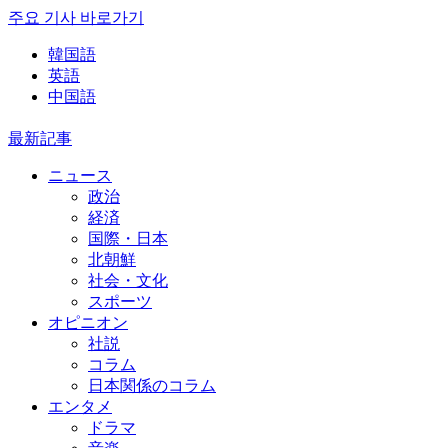
주요 기사 바로가기
韓国語
英語
中国語
最新記事
ニュース
政治
経済
国際・日本
北朝鮮
社会・文化
スポーツ
オピニオン
社説
コラム
日本関係のコラム
エンタメ
ドラマ