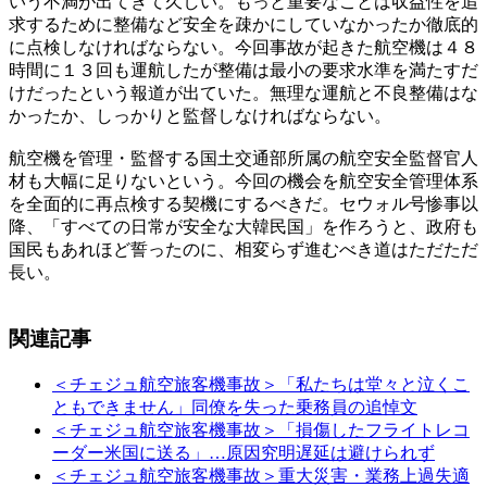
いう不満が出てきて久しい。もっと重要なことは収益性を追
求するために整備など安全を疎かにしていなかったか徹底的
に点検しなければならない。今回事故が起きた航空機は４８
時間に１３回も運航したが整備は最小の要求水準を満たすだ
けだったという報道が出ていた。無理な運航と不良整備はな
かったか、しっかりと監督しなければならない。
航空機を管理・監督する国土交通部所属の航空安全監督官人
材も大幅に足りないという。今回の機会を航空安全管理体系
を全面的に再点検する契機にするべきだ。セウォル号惨事以
降、「すべての日常が安全な大韓民国」を作ろうと、政府も
国民もあれほど誓ったのに、相変らず進むべき道はただただ
長い。
関連記事
＜チェジュ航空旅客機事故＞「私たちは堂々と泣くこ
ともできません」同僚を失った乗務員の追悼文
＜チェジュ航空旅客機事故＞「損傷したフライトレコ
ーダー米国に送る」…原因究明遅延は避けられず
＜チェジュ航空旅客機事故＞重大災害・業務上過失適