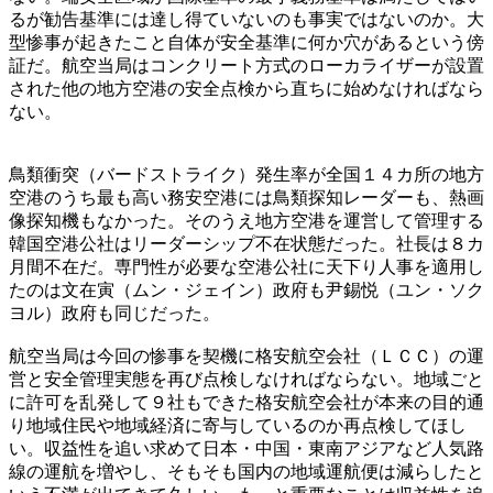
るが勧告基準には達し得ていないのも事実ではないのか。大
型惨事が起きたこと自体が安全基準に何か穴があるという傍
証だ。航空当局はコンクリート方式のローカライザーが設置
された他の地方空港の安全点検から直ちに始めなければなら
ない。
鳥類衝突（バードストライク）発生率が全国１４カ所の地方
空港のうち最も高い務安空港には鳥類探知レーダーも、熱画
像探知機もなかった。そのうえ地方空港を運営して管理する
韓国空港公社はリーダーシップ不在状態だった。社長は８カ
月間不在だ。専門性が必要な空港公社に天下り人事を適用し
たのは文在寅（ムン・ジェイン）政府も尹錫悦（ユン・ソク
ヨル）政府も同じだった。
航空当局は今回の惨事を契機に格安航空会社（ＬＣＣ）の運
営と安全管理実態を再び点検しなければならない。地域ごと
に許可を乱発して９社もできた格安航空会社が本来の目的通
り地域住民や地域経済に寄与しているのか再点検してほし
い。収益性を追い求めて日本・中国・東南アジアなど人気路
線の運航を増やし、そもそも国内の地域運航便は減らしたと