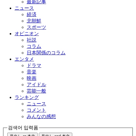
最新記事
ニュース
経済
北朝鮮
スポーツ
オピニオン
社説
コラム
日本関係のコラム
エンタメ
ドラマ
音楽
映画
アイドル
芸能一般
ランキング
ニュース
コメント
みんなの感想
검색어 입력폼