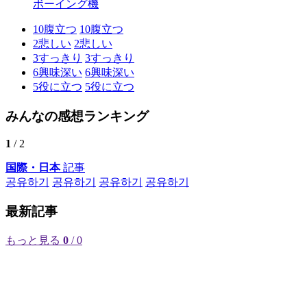
ボーイング機
10
腹立つ
10
腹立つ
2
悲しい
2
悲しい
3
すっきり
3
すっきり
6
興味深い
6
興味深い
5
役に立つ
5
役に立つ
みんなの感想ランキング
1
/ 2
国際・日本
記事
공유하기
공유하기
공유하기
공유하기
最新記事
もっと見る
0
/ 0