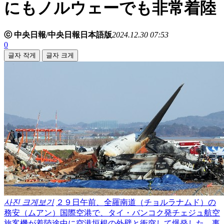
にもノルウェーでも非常着陸
ⓒ 中央日報/中央日報日本語版
2024.12.30 07:53
0
글자 작게
글자 크게
사진 크게보기
２９日午前、全羅南道（チョルラナムド）の
務安（ムアン）国際空港で、タイ・バンコク発チェジュ航空
旅客機が着陸途中に空港垣根の外壁と衝突して爆発した。事