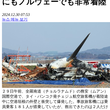
にもノルウェーでも非常着陸
2024.12.30 07:53
뉴스 메뉴 보기
２９日午前、全羅南道（チョルラナムド）の務安（ムアン）
国際空港で、タイ・バンコク発チェジュ航空旅客機が着陸途
中に空港垣根の外壁と衝突して爆発した。事故旅客機には乗
員乗客１８１人が搭乗していたが、救出できたのは２人だけ