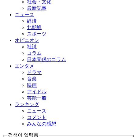
社会・文化
最新記事
ニュース
経済
北朝鮮
スポーツ
オピニオン
社説
コラム
日本関係のコラム
エンタメ
ドラマ
音楽
映画
アイドル
芸能一般
ランキング
ニュース
コメント
みんなの感想
검색어 입력폼