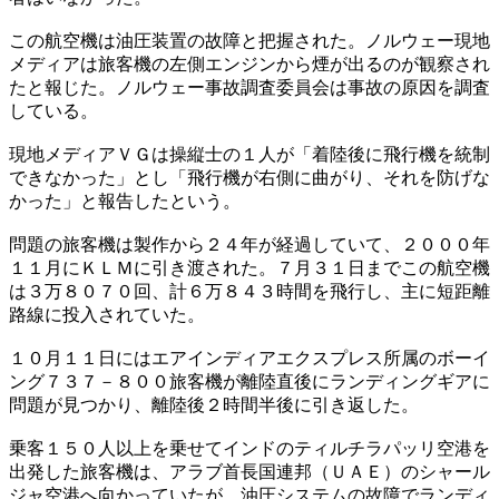
この航空機は油圧装置の故障と把握された。ノルウェー現地
メディアは旅客機の左側エンジンから煙が出るのが観察され
たと報じた。ノルウェー事故調査委員会は事故の原因を調査
している。
現地メディアＶＧは操縦士の１人が「着陸後に飛行機を統制
できなかった」とし「飛行機が右側に曲がり、それを防げな
かった」と報告したという。
問題の旅客機は製作から２４年が経過していて、２０００年
１１月にＫＬＭに引き渡された。７月３１日までこの航空機
は３万８０７０回、計６万８４３時間を飛行し、主に短距離
路線に投入されていた。
１０月１１日にはエアインディアエクスプレス所属のボーイ
ング７３７－８００旅客機が離陸直後にランディングギアに
問題が見つかり、離陸後２時間半後に引き返した。
乗客１５０人以上を乗せてインドのティルチラパッリ空港を
出発した旅客機は、アラブ首長国連邦（ＵＡＥ）のシャール
ジャ空港へ向かっていたが、油圧システムの故障でランディ