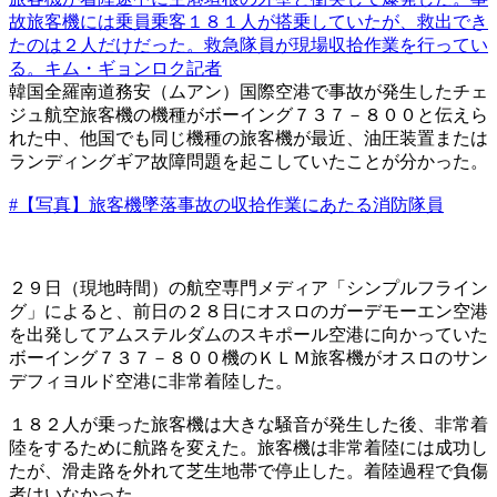
故旅客機には乗員乗客１８１人が搭乗していたが、救出でき
たのは２人だけだった。救急隊員が現場収拾作業を行ってい
る。キム・ギョンロク記者
韓国全羅南道務安（ムアン）国際空港で事故が発生したチェ
ジュ航空旅客機の機種がボーイング７３７－８００と伝えら
れた中、他国でも同じ機種の旅客機が最近、油圧装置または
ランディングギア故障問題を起こしていたことが分かった。
#【写真】旅客機墜落事故の収拾作業にあたる消防隊員
２９日（現地時間）の航空専門メディア「シンプルフライン
グ」によると、前日の２８日にオスロのガーデモーエン空港
を出発してアムステルダムのスキポール空港に向かっていた
ボーイング７３７－８００機のＫＬＭ旅客機がオスロのサン
デフィヨルド空港に非常着陸した。
１８２人が乗った旅客機は大きな騒音が発生した後、非常着
陸をするために航路を変えた。旅客機は非常着陸には成功し
たが、滑走路を外れて芝生地帯で停止した。着陸過程で負傷
者はいなかった。