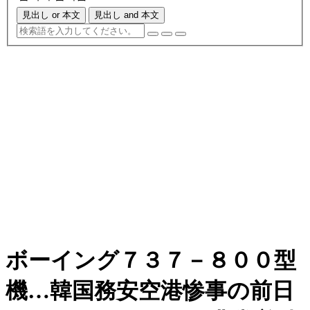
見出し or 本文
見出し and 本文
ボーイング７３７－８００型
機…韓国務安空港惨事の前日