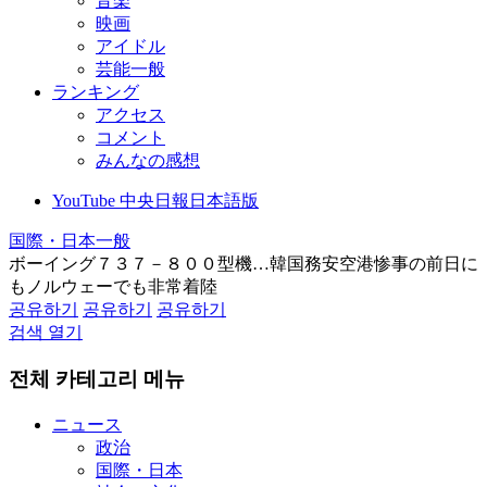
音楽
映画
アイドル
芸能一般
ランキング
アクセス
コメント
みんなの感想
YouTube 中央日報日本語版
国際・日本一般
ボーイング７３７－８００型機…韓国務安空港惨事の前日に
もノルウェーでも非常着陸
공유하기
공유하기
공유하기
검색 열기
전체 카테고리 메뉴
ニュース
政治
国際・日本