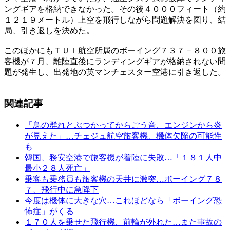
ングギアを格納できなかった。その後４０００フィート（約
１２１９メートル）上空を飛行しながら問題解決を図り、結
局、引き返しを決めた。
このほかにもＴＵＩ航空所属のボーイング７３７－８００旅
客機が７月、離陸直後にランディングギアが格納されない問
題が発生し、出発地の英マンチェスター空港に引き返した。
関連記事
「鳥の群れとぶつかってからごう音、エンジンから炎
が見えた」…チェジュ航空旅客機、機体欠陥の可能性
も
韓国、務安空港で旅客機が着陸に失敗…「１８１人中
最小２８人死亡」
乗客も乗務員も旅客機の天井に激突…ボーイング７８
７、飛行中に急降下
今度は機体に大きな穴…これほどなら「ボーイング恐
怖症」がくる
１７０人を乗せた飛行機、前輪が外れた…また事故の