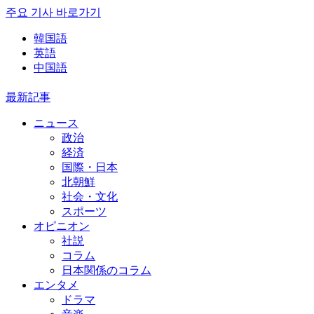
주요 기사 바로가기
韓国語
英語
中国語
最新記事
ニュース
政治
経済
国際・日本
北朝鮮
社会・文化
スポーツ
オピニオン
社説
コラム
日本関係のコラム
エンタメ
ドラマ