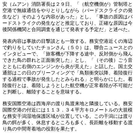
安（ムアン）消防署長は２９日、「（航空機側が）管制塔と
空港で無線通信をやりとりしながら（バードスクライクの発
生など）そのような内容があった」とし、「事故の原因はバ
ードストライクの発生などと推定しており、正確な原因は今
後関係機関と合同調査を通じて発表する予定だ」と述べた。
発表内容は事故の目撃談とも一致する。務安空港近くの海辺
で釣りをしていたチョンさん（５０）は、聯合ニュースとの
インタビューで、「旅客機が下降する途中、反対側から飛ん
できた鳥の群れと正面衝突した」とし、「（その後）ごう音
とともに右側のエンジンから炎が見えた」と話した。国土交
通部はこの日のブリーフィングで「鳥類衝突以降、着陸復行
する過程で事故が発生したとみられる」と明らかにした。着
陸復行とは、着陸しようとした航空機が正常着陸が不可能だ
と判断し、離陸することを意味する。
務安国際空港は西海岸の渡り鳥渡来地と隣接している。務安
国際空港の付近には１１３．３４平方キロメートルの大規模
な務安干潟湿地保護区域が位置している。この干潟には渡り
鳥の餌が多く、休息するところも多く、長距離を移動する渡
り鳥の中間寄着地の役割を果たす。