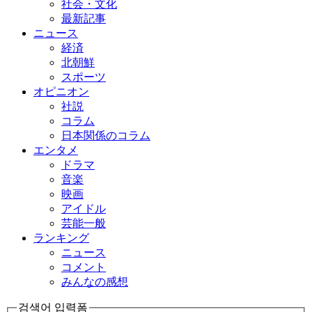
社会・文化
最新記事
ニュース
経済
北朝鮮
スポーツ
オピニオン
社説
コラム
日本関係のコラム
エンタメ
ドラマ
音楽
映画
アイドル
芸能一般
ランキング
ニュース
コメント
みんなの感想
검색어 입력폼