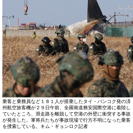
乗客と乗務員など１８１人が搭乗したタイ・バンコク発の済
州航空旅客機が２９日午前、全羅南道務安国際空港に着陸し
ていたところ、滑走路を離脱して空港の外壁に衝突する事故
が発生した。軍将兵たちが事故現場で行方不明になった乗客
を捜索している。キム・ギョンロク記者