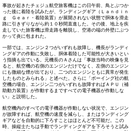
事故が起きたチェジュ航空旅客機はこの日午前、鳥とぶつか
った後に着陸を試みたが、ランディングギア（Ｌａｎｄｉｎ
ｇ Ｇｅａｒ・着陸装置）が展開されない状態で胴体を滑走
路に引きずりながら約１０秒間直進した。その後、地上を疾
走していた旅客機は滑走路を離脱し、空港の端の外壁にぶつ
かって炎に包まれた。
一部では、エンジン２つがいずれも故障し、機長がランディ
ングギアの作動に失敗し、胴体着陸した可能性が大きいとい
う指摘も出ている。元機長のＡさんは「事故当時の映像を見
ると、航空機の右側のエンジンだけでなく、左側のエンジン
にも微細な煙が出ており、二つのエンジンともに異常が発生
したものとみられる」と述べた。さらに「ボーイング社の航
空機の場合、エンジン二つがいずれも故障すればＡＰＵ（補
助動力装置）が作動するまですべての電子機器が作動しな
い」と説明した。
航空機内のすべての電子機器が作動しない状況で、エンジン
が故障すれば、航空機の速度を減らし、またはランディング
ギアなどを自動的に下ろすことはほとんど不可能だ。この
時、操縦士たちは手動でランディングギアを下ろそうと試み