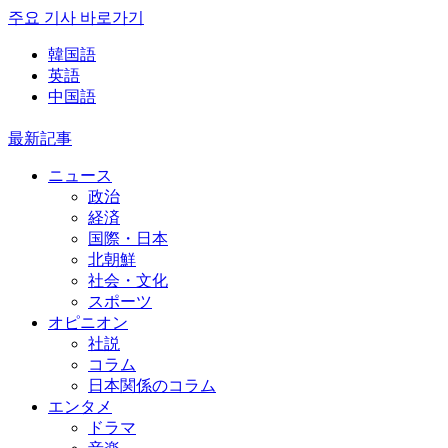
주요 기사 바로가기
韓国語
英語
中国語
最新記事
ニュース
政治
経済
国際・日本
北朝鮮
社会・文化
スポーツ
オピニオン
社説
コラム
日本関係のコラム
エンタメ
ドラマ