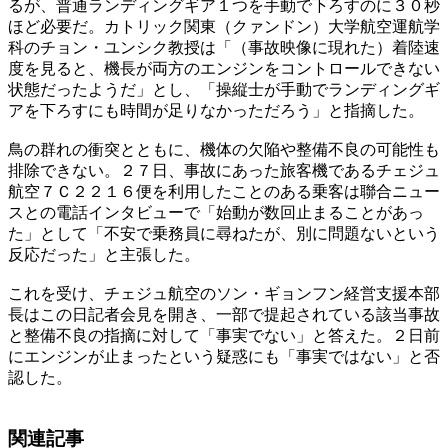
るが、普通ランディングギア１つを手動で下ろすのに３０秒
ほど必要だ。カトリック関東（クァンドン）大学航空運航学
科のチョン・ユンシク教授は「（事故映像に現れた）着陸速
度を見ると、機長が両方のエンジンをコントロールできない
状態だったようだ」とし、「操縦士が手動でランディングギ
アを下ろすにも時間が足りなかっただろう」と指摘した。
鳥の群れの衝突とともに、機体の欠陥や整備不良の可能性も
排除できない。２７日、事故にあった旅客機であるチェジュ
航空７Ｃ２２１６便を利用したことのある乗客は聯合ニュー
スとの電話インタビューで「始動が数回止まることがあっ
た」として「不安で乗務員に尋ねたが、別に問題ないという
反応だった」と主張した。
これを受け、チェジュ航空のソン・ギョンフン経営支援本部
長はこの日記者会見を開き、一部で提起されている該当事故
と整備不良の指摘に対して「事実でない」と答えた。２日前
にエンジンが止まったという疑惑にも「事実ではない」と否
認した。
関連記事