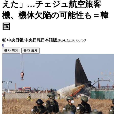
えた」…チェジュ航空旅客
機、機体欠陥の可能性も＝韓
国
ⓒ 中央日報/中央日報日本語版
2024.12.30 06:50
0
글자 작게
글자 크게