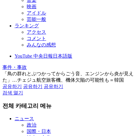
音楽
映画
アイドル
芸能一般
ランキング
アクセス
コメント
みんなの感想
YouTube 中央日報日本語版
事件・事故
「鳥の群れとぶつかってからごう音、エンジンから炎が見え
た」…チェジュ航空旅客機、機体欠陥の可能性も＝韓国
공유하기
공유하기
공유하기
검색 열기
전체 카테고리 메뉴
ニュース
政治
国際・日本