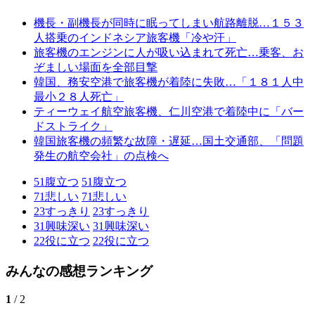
機長・副機長が同時に眠ってしまい航路離脱…１５３
人搭乗のインドネシア旅客機「冷や汗」
旅客機のエンジンに人が吸い込まれて死亡…乗客、お
ぞましい場面を全部目撃
韓国、務安空港で旅客機が着陸に失敗…「１８１人中
最小２８人死亡」
ティーウェイ航空旅客機、仁川空港で着陸中に「バー
ドストライク」
韓国旅客機の頻繁な故障・遅延…国土交通部、「問題
発生の航空会社」の点検へ
51
腹立つ
51
腹立つ
71
悲しい
71
悲しい
23
すっきり
23
すっきり
31
興味深い
31
興味深い
22
役に立つ
22
役に立つ
みんなの感想ランキング
1
/ 2