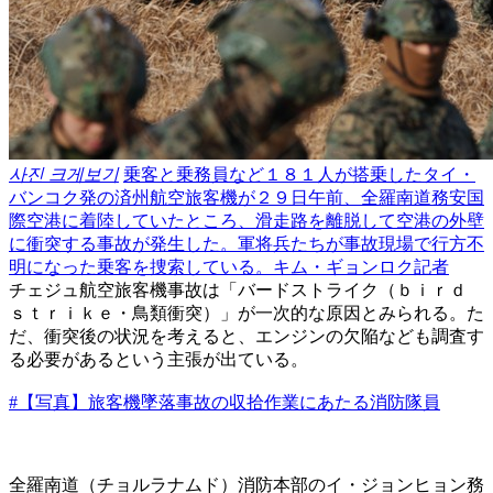
사진 크게보기
乗客と乗務員など１８１人が搭乗したタイ・
バンコク発の済州航空旅客機が２９日午前、全羅南道務安国
際空港に着陸していたところ、滑走路を離脱して空港の外壁
に衝突する事故が発生した。軍将兵たちが事故現場で行方不
明になった乗客を捜索している。キム・ギョンロク記者
チェジュ航空旅客機事故は「バードストライク（ｂｉｒｄ
ｓｔｒｉｋｅ・鳥類衝突）」が一次的な原因とみられる。た
だ、衝突後の状況を考えると、エンジンの欠陥なども調査す
る必要があるという主張が出ている。
#【写真】旅客機墜落事故の収拾作業にあたる消防隊員
全羅南道（チョルラナムド）消防本部のイ・ジョンヒョン務