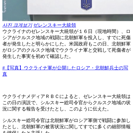
사진 크게보기
ゼレンスキー大統領
ウクライナのゼレンスキー大統領が１６日（現地時間）、ロ
シアがクルスク地域の戦闘に北朝鮮軍を投入し、すでに死傷
者が発生したと明らかにした。米国政府もこの日、北朝鮮軍
がロシアのクルスク地域でウクライナ軍と交戦して死傷者が
発生した事実を初めて確認した。
#【写真】ウクライナ軍が公開したロシア・北朝鮮兵士の写
真
ウクライナメディアＲＢＣによると、ゼレンスキー大統領は
この日の演説で、シルスキー総司令官からクルスク地域の状
況に関する報告を受けたとし、このように伝えた。
シルスキー総司令官は北朝鮮軍がロシア軍側で戦闘に参加し
たとし、北朝鮮軍の被害状況に関してすでに多くの細部情報
を確保したと主張した。