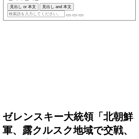
見出し or 本文
見出し and 本文
ゼレンスキー大統領「北朝鮮
軍、露クルスク地域で交戦、