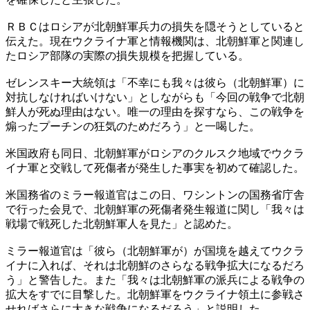
ＲＢＣはロシアが北朝鮮軍兵力の損失を隠そうとしていると
伝えた。現在ウクライナ軍と情報機関は、北朝鮮軍と関連し
たロシア部隊の実際の損失規模を把握している。
ゼレンスキー大統領は「不幸にも我々は彼ら（北朝鮮軍）に
対抗しなければいけない」としながらも「今回の戦争で北朝
鮮人が死ぬ理由はない。唯一の理由を探すなら、この戦争を
煽ったプーチンの狂気のためだろう」と一喝した。
米国政府も同日、北朝鮮軍がロシアのクルスク地域でウクラ
イナ軍と交戦して死傷者が発生した事実を初めて確認した。
米国務省のミラー報道官はこの日、ワシントンの国務省庁舎
で行った会見で、北朝鮮軍の死傷者発生報道に関し「我々は
戦場で戦死した北朝鮮軍人を見た」と認めた。
ミラー報道官は「彼ら（北朝鮮軍が）が国境を越えてウクラ
イナに入れば、それは北朝鮮のさらなる戦争拡大になるだろ
う」と警告した。また「我々は北朝鮮軍の派兵による戦争の
拡大をすでに目撃した。北朝鮮軍をウクライナ領土に参戦さ
せればさらに大きな戦争になるだろう」と説明した。