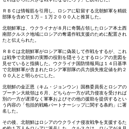
ＲＢＣは情報筋を引用し、ロシアに駐留する北朝鮮軍を精鋭
部隊を含めて１万－１万２０００人と推算した。
北朝鮮軍は、ウクライナが８月に奇襲占領したロシア本土西
南部クルスク地域にロシアの奪還作戦支援のために配置され
たと伝えられた。
ＲＢＣは北朝鮮軍がロシア軍に偽装して作戦をするが、これ
は戦争で北朝鮮の実際の役割を隠そうとするロシアの意図を
見せていると指摘した。ウクライナ国防情報局は１４日基準
で北朝鮮軍が含まれたロシア軍部隊の兵力損失推定値を約２
００人とと明らかにした。
北朝鮮の金正恩（キム・ジョンウン）国務委員長とロシアの
プーチン大統領は６月、どちらか一方が武力侵攻を受ければ
別の一方が遅滞なく軍事およびその他の援助を提供するとい
う内容の「包括的戦略パートナーシップに関する条約」に署
名した。
その後、北朝鮮はロシアのウクライナ侵攻戦争を支援するた
め約１万人をロシアに派兵した。クルスクは、ロシアが８月