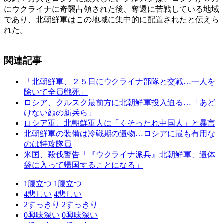
にウクライナに奇襲占領された後、奪還に苦戦している地域
であり、北朝鮮軍はこの地域に集中的に配置されたと伝えら
れた。
関連記事
「北朝鮮軍、２５日にウクライナ部隊と交戦…一人を
除いて全員戦死」
ロシア、クルスク最前方に北朝鮮軍投入迫る…「あど
けない顔の新兵ら」
ロシア軍、北朝鮮軍人に「くそったれ中国人」と暴言
北朝鮮軍の装備は冷戦期の遺物…ロシアに最も有用な
のは特攻隊員
米国、殺伐警告「『ウクライナ派兵』北朝鮮軍、遺体
袋に入って帰国することになる」
1
腹立つ
1
腹立つ
4
悲しい
4
悲しい
2
すっきり
2
すっきり
0
興味深い
0
興味深い