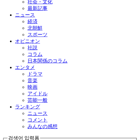
社会・文化
最新記事
ニュース
経済
北朝鮮
スポーツ
オピニオン
社説
コラム
日本関係のコラム
エンタメ
ドラマ
音楽
映画
アイドル
芸能一般
ランキング
ニュース
コメント
みんなの感想
검색어 입력폼