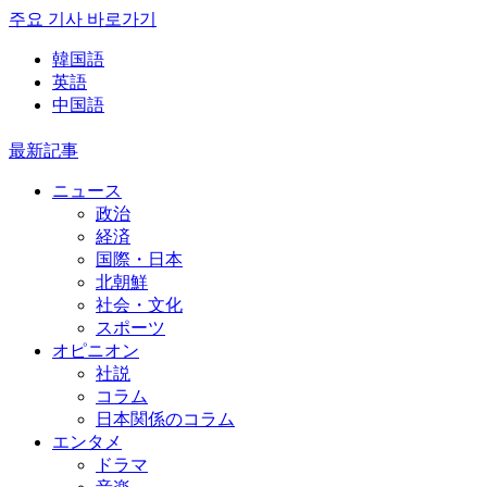
주요 기사 바로가기
韓国語
英語
中国語
最新記事
ニュース
政治
経済
国際・日本
北朝鮮
社会・文化
スポーツ
オピニオン
社説
コラム
日本関係のコラム
エンタメ
ドラマ