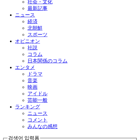
社会・文化
最新記事
ニュース
経済
北朝鮮
スポーツ
オピニオン
社説
コラム
日本関係のコラム
エンタメ
ドラマ
音楽
映画
アイドル
芸能一般
ランキング
ニュース
コメント
みんなの感想
검색어 입력폼