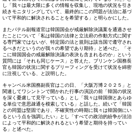
し「我々は最大限に多くの情報を収集し、現地の状況を引き
続きモニタリングしていて、最終的にこの問題が法治に基づ
いて平和的に解決されることを希望する」と明らかにした。
またパテル副報道官は韓国国会が戒厳解除決議案を通過させ
たことについて「私は韓国の法律と立法府の作動方式に関す
る専門家ではないが、特定国の法と規則は該当国で遵守され
るべきだというのが我々の希望であり期待」と述べた。「そ
こに韓国国会の戒厳解除決議の表決も含まれるのか」という
質問には「それも同じケース」と答えた。ブリンケン国務長
官も韓国の状況に関するブリーフィングを受けて状況を綿密
に注視している、と説明した。
キャンベル米国務副長官はこの日、「大阪万博２０２５」と
関連してワシントンで開かれた行事の演説の前「韓国の状況
を深く憂慮して見守っている」とし「我々は韓国側とあらゆ
る単位で意思疎通を模索している」と話した。続いて「韓国
との同盟は堅固であり、不確実性の時期に我々は韓国側にい
るという点を強調したい」とし「すべての政治的紛争が法治
によって平和的に解決されるという希望と期待を持ってい
る」と述べた。