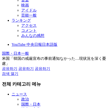
音楽
映画
アイドル
芸能一般
ランキング
アクセス
コメント
みんなの感想
YouTube 中央日報日本語版
国際・日本一般
米国「韓国の戒厳宣布の事前通知なかった…現状況を深く憂
慮」
공유하기
공유하기
공유하기
검색 열기
전체 카테고리 메뉴
ニュース
政治
国際・日本