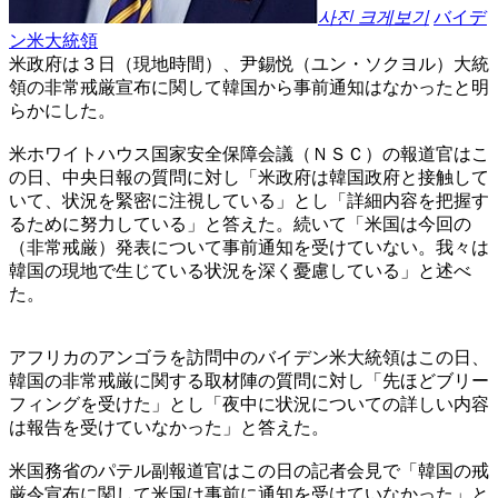
사진 크게보기
バイデ
ン米大統領
米政府は３日（現地時間）、尹錫悦（ユン・ソクヨル）大統
領の非常戒厳宣布に関して韓国から事前通知はなかったと明
らかにした。
米ホワイトハウス国家安全保障会議（ＮＳＣ）の報道官はこ
の日、中央日報の質問に対し「米政府は韓国政府と接触して
いて、状況を緊密に注視している」とし「詳細内容を把握す
るために努力している」と答えた。続いて「米国は今回の
（非常戒厳）発表について事前通知を受けていない。我々は
韓国の現地で生じている状況を深く憂慮している」と述べ
た。
アフリカのアンゴラを訪問中のバイデン米大統領はこの日、
韓国の非常戒厳に関する取材陣の質問に対し「先ほどブリー
フィングを受けた」とし「夜中に状況についての詳しい内容
は報告を受けていなかった」と答えた。
米国務省のパテル副報道官はこの日の記者会見で「韓国の戒
厳令宣布に関して米国は事前に通知を受けていなかった」と