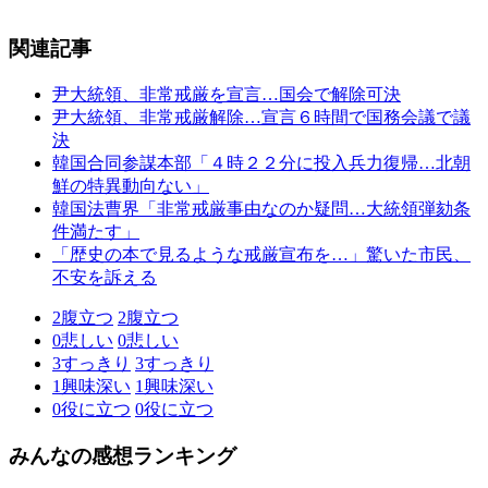
関連記事
尹大統領、非常戒厳を宣言…国会で解除可決
尹大統領、非常戒厳解除…宣言６時間で国務会議で議
決
韓国合同参謀本部「４時２２分に投入兵力復帰…北朝
鮮の特異動向ない」
韓国法曹界「非常戒厳事由なのか疑問…大統領弾劾条
件満たす」
「歴史の本で見るような戒厳宣布を…」驚いた市民、
不安を訴える
2
腹立つ
2
腹立つ
0
悲しい
0
悲しい
3
すっきり
3
すっきり
1
興味深い
1
興味深い
0
役に立つ
0
役に立つ
みんなの感想ランキング