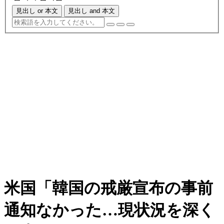
見出し or 本文
見出し and 本文
米国「韓国の戒厳宣布の事前
通知なかった…現状況を深く