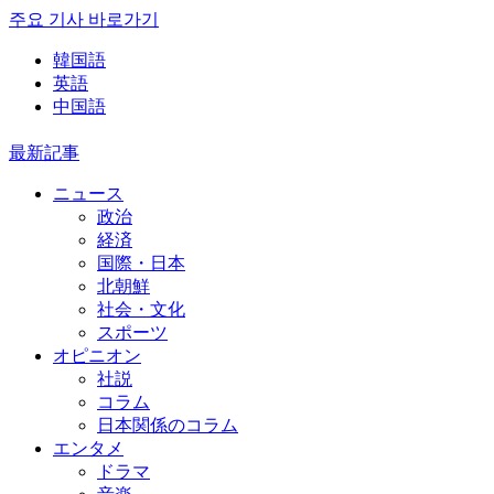
주요 기사 바로가기
韓国語
英語
中国語
最新記事
ニュース
政治
経済
国際・日本
北朝鮮
社会・文化
スポーツ
オピニオン
社説
コラム
日本関係のコラム
エンタメ
ドラマ