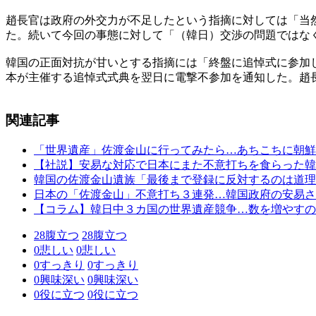
趙長官は政府の外交力が不足したという指摘に対しては「当
た。続いて今回の事態に対して「（韓日）交渉の問題ではな
韓国の正面対抗が甘いとする指摘には「終盤に追悼式に参加
本が主催する追悼式式典を翌日に電撃不参加を通知した。趙
関連記事
「世界遺産」佐渡金山に行ってみたら…あちこちに朝鮮
【社説】安易な対応で日本にまた不意打ちを食らった韓
韓国の佐渡金山遺族「最後まで登録に反対するのは道理
日本の「佐渡金山」不意打ち３連発…韓国政府の安易さ
【コラム】韓日中３カ国の世界遺産競争…数を増やすの
28
腹立つ
28
腹立つ
0
悲しい
0
悲しい
0
すっきり
0
すっきり
0
興味深い
0
興味深い
0
役に立つ
0
役に立つ