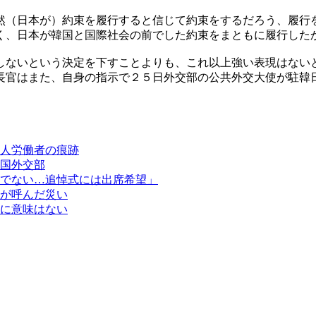
然（日本が）約束を履行すると信じて約束をするだろう、履行
く、日本が韓国と国際社会の前でした約束をまともに履行した
しないという決定を下すことよりも、これ以上強い表現はない
長官はまた、自身の指示で２５日外交部の公共外交大使が駐韓
人労働者の痕跡
国外交部
でない…追悼式には出席希望」
が呼んだ災い
に意味はない