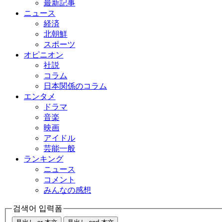
最新記事
ニュース
経済
北朝鮮
スポーツ
オピニオン
社説
コラム
日本関係のコラム
エンタメ
ドラマ
音楽
映画
アイドル
芸能一般
ランキング
ニュース
コメント
みんなの感想
검색어 입력폼