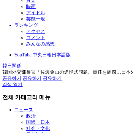
音楽
映画
アイドル
芸能一般
ランキング
アクセス
コメント
みんなの感想
YouTube 中央日報日本語版
韓日関係
韓国外交部長官「佐渡金山の追悼式問題、責任を痛感…日本
공유하기
공유하기
공유하기
검색 열기
전체 카테고리 메뉴
ニュース
政治
国際・日本
社会・文化