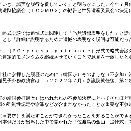
ていき、誠実な履行を促していく」と明らかにした。今年７月
物遺跡協議会（ＩＣＯＭＯＳ）の勧告と世界遺産委員会の決定
た略式会談では追悼式に関連して「当然遺憾表明をした」と話
」とし「詳細に説明するために遺憾の表明なく説明は可能だっ
針」（ＰＧ・ｐｒｅｓｓ ｇｕｉｄａｎｃｅ）形式で略式会談
の肯定的モメンタムを継続させていくことで意見を一致したと
神社に参拝した履歴のために（韓国が）そのような（不参加）
稲晃子外務政務官は、（２０２２年７月）参議院就任後、第２
官の靖国参拝履歴）はわれわれの不参加決定にとってそれほど
員の強制性認定や謝罪などが含まれなかったことが重要な不参
（＝要求）を満たすことができなかったことを知ることができ
日本側だけが出席した中で開かれた「佐渡島の金山 追悼式」