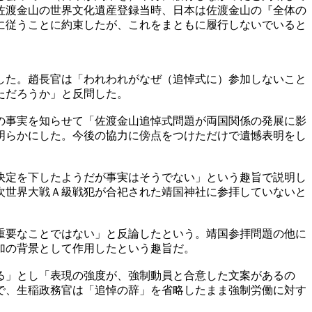
佐渡金山の世界文化遺産登録当時、日本は佐渡金山の『全体の
に従うことに約束したが、これをまともに履行しないでいると
した。趙長官は「われわれがなぜ（追悼式に）参加しないこと
ただろうか」と反問した。
の事実を知らせて「佐渡金山追悼式問題が両国関係の発展に影
明らかにした。今後の協力に傍点をつけただけで遺憾表明をし
決定を下したようだが事実はそうでない」という趣旨で説明し
次世界大戦Ａ級戦犯が合祀された靖国神社に参拝していないと
重要なことではない」と反論したという。靖国参拝問題の他に
加の背景として作用したという趣旨だ。
る」とし「表現の強度が、強制動員と合意した文案があるの
で、生稲政務官は「追悼の辞」を省略したまま強制労働に対す