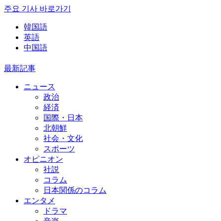
주요 기사 바로가기
韓国語
英語
中国語
最新記事
ニュース
政治
経済
国際・日本
北朝鮮
社会・文化
スポーツ
オピニオン
社説
コラム
日本関係のコラム
エンタメ
ドラマ