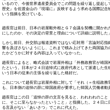
いるので、今後世界遺産委員会でこの問題を繰り返し提起し
歴史』を佐渡金山の『現場に』反映するよう求める国際記念
いう指摘を受けている。
趙長官は前日、日本の岩屋毅外相とＧ７会議を契機に開かれ
にしたのか、その決定の背景と理由について詳細に説明した
しかし前日、外交部は報道資料ではない応対用「言論対応指
響を及ぼさないようにし、これまで積み上げてきた両国協力
たかどうかに対する内容は入っていなかった。
趙長官によると、略式会談で岩屋外相は「外務政務官が靖国
たという。日本が２４日追悼式に政府代表として派遣した生
いう日本の従来の主張を繰り返した格好だ。
これについて趙長官は岩屋外相に対して「それ（＝生稲政務
も、日本側の追悼の辞に韓国政府が要求した韓国人労働者動
趙長官はこの日「追悼の辞の文言を見ると、われわれのこと
に、そこに至らなかったということ」と指摘した。２４日に
る言及がない「あいさつ」でこれに代えた。