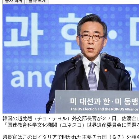
글자 작게
글자 크게
韓国の趙兌烈（チョ・テヨル）外交部長官が２７日、佐渡金
「国連教育科学文化機関（ユネスコ）世界遺産委員会に問題
趙長官はこの日イタリアで開かれた主要７カ国（Ｇ７）外相