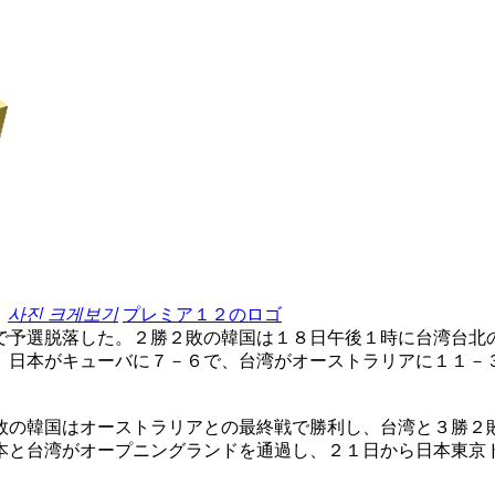
사진 크게보기
プレミア１２のロゴ
で予選脱落した。２勝２敗の韓国は１８日午後１時に台湾台北
。日本がキューバに７－６で、台湾がオーストラリアに１１－
敗の韓国はオーストラリアとの最終戦で勝利し、台湾と３勝２
本と台湾がオープニングランドを通過し、２１日から日本東京