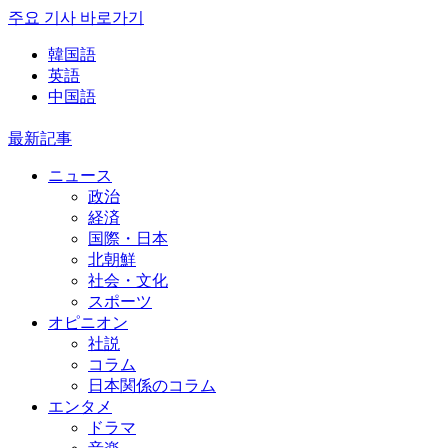
주요 기사 바로가기
韓国語
英語
中国語
最新記事
ニュース
政治
経済
国際・日本
北朝鮮
社会・文化
スポーツ
オピニオン
社説
コラム
日本関係のコラム
エンタメ
ドラマ