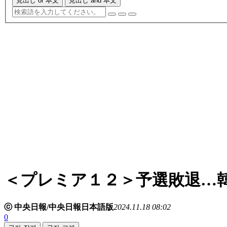
見出し or 本文
見出し and 本文
＜プレミア１２＞予選敗退…
ⓒ 中央日報/中央日報日本語版
2024.11.18 08:02
0