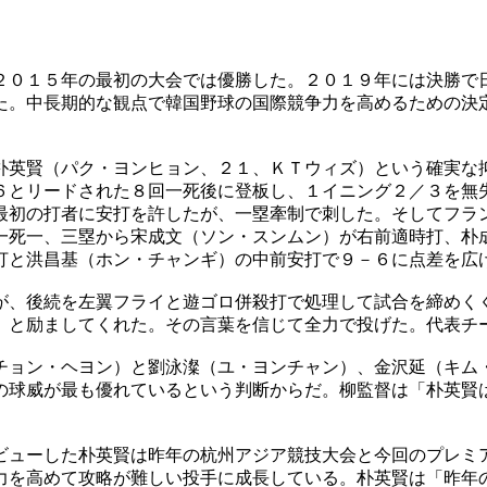
２０１５年の最初の大会では優勝した。２０１９年には決勝で
た。中長期的な観点で韓国野球の国際競争力を高めるための決
朴英賢（パク・ヨンヒョン、２１、ＫＴウィズ）という確実な
６とリードされた８回一死後に登板し、１イニング２／３を無
最初の打者に安打を許したが、一塁牽制で刺した。そしてフラ
一死一、三塁から宋成文（ソン・スンムン）が右前適時打、朴
打と洪昌基（ホン・チャンギ）の中前安打で９－６に点差を広
が、後続を左翼フライと遊ゴロ併殺打で処理して試合を締めく
』と励ましてくれた。その言葉を信じて全力で投げた。代表チ
チョン・ヘヨン）と劉泳澯（ユ・ヨンチャン）、金沢延（キム
の球威が最も優れているという判断からだ。柳監督は「朴英賢
ビューした朴英賢は昨年の杭州アジア競技大会と今回のプレミ
力を高めて攻略が難しい投手に成長している。朴英賢は「昨年