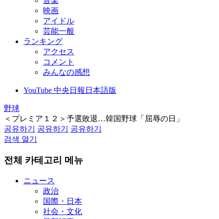
音楽
映画
アイドル
芸能一般
ランキング
アクセス
コメント
みんなの感想
YouTube 中央日報日本語版
野球
＜プレミア１２＞予選敗退…韓国野球「屈辱の日」
공유하기
공유하기
공유하기
검색 열기
전체 카테고리 메뉴
ニュース
政治
国際・日本
社会・文化