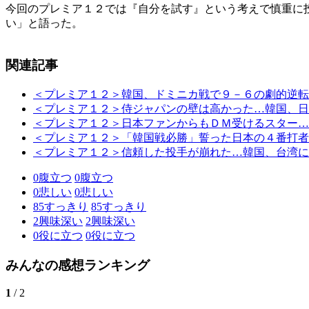
今回のプレミア１２では『自分を試す』という考えで慎重に
い」と語った。
関連記事
＜プレミア１２＞韓国、ドミニカ戦で９－６の劇的逆転
＜プレミア１２＞侍ジャパンの壁は高かった…韓国、日
＜プレミア１２＞日本ファンからもＤＭ受けるスター…
＜プレミア１２＞「韓国戦必勝」誓った日本の４番打者
＜プレミア１２＞信頼した投手が崩れた…韓国、台湾に
0
腹立つ
0
腹立つ
0
悲しい
0
悲しい
85
すっきり
85
すっきり
2
興味深い
2
興味深い
0
役に立つ
0
役に立つ
みんなの感想ランキング
1
/ 2