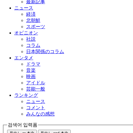
最新記事
ニュース
経済
北朝鮮
スポーツ
オピニオン
社説
コラム
日本関係のコラム
エンタメ
ドラマ
音楽
映画
アイドル
芸能一般
ランキング
ニュース
コメント
みんなの感想
검색어 입력폼