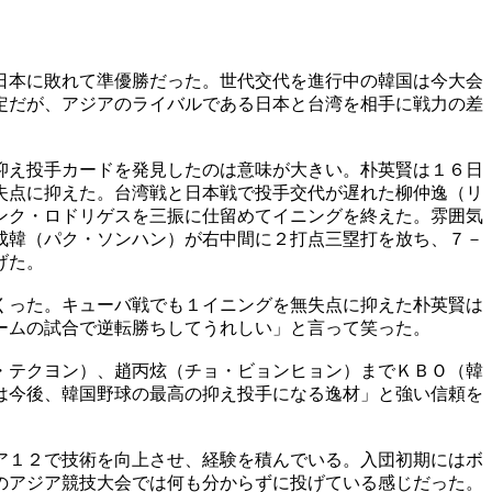
日本に敗れて準優勝だった。世代交代を進行中の韓国は今大会
定だが、アジアのライバルである日本と台湾を相手に戦力の差
抑え投手カードを発見したのは意味が大きい。朴英賢は１６日
失点に抑えた。台湾戦と日本戦で投手交代が遅れた柳仲逸（リ
ンク・ロドリゲスを三振に仕留めてイニングを終えた。雰囲気
成韓（パク・ソンハン）が右中間に２打点三塁打を放ち、７－
げた。
くった。キューバ戦でも１イニングを無失点に抑えた朴英賢は
ームの試合で逆転勝ちしてうれしい」と言って笑った。
・テクヨン）、趙丙炫（チョ・ビョンヒョン）までＫＢＯ（韓
は今後、韓国野球の最高の抑え投手になる逸材」と強い信頼を
ア１２で技術を向上させ、経験を積んでいる。入団初期にはボ
のアジア競技大会では何も分からずに投げている感じだった。