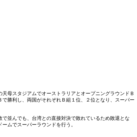
の天母スタジアムでオーストラリアとオープニングラウンドＢ
３で勝利し、両国がそれぞれＢ組１位、２位となり、スーパー
敗で並んでも、台湾との直接対決で敗れているため敗退とな
ドームでスーパーラウンドを行う。