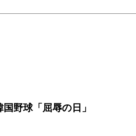
韓国野球「屈辱の日」