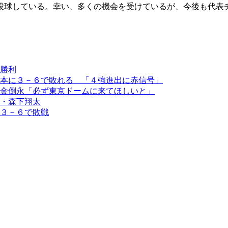
投球している。幸い、多くの機会を受けているが、今後も代表
勝利
本に３－６で敗れる 「４強進出に赤信号」
金倒永「必ず東京ドームに来てほしいと」
・森下翔太
３－６で敗戦