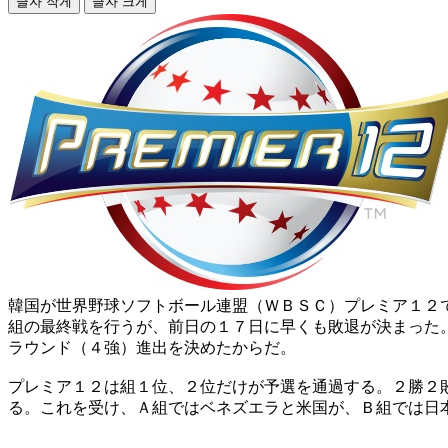
글자 작게
글자 크게
韓国が世界野球ソフトボール連盟（ＷＢＳＣ）プレミア１２
組の最終戦を行うが、前日の１７日に早くも敗退が決まった
ラウンド（４強）進出を決めたからだ。
プレミア１２は組１位、２位だけが予選を通過する。２勝２
る。これを受け、Ａ組ではベネズエラと米国が、Ｂ組では日