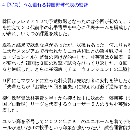
#【写真】うな垂れる韓国野球代表の監督
韓国がプレミア１２で予選敗退となったのは今回が初めて。
を控えて２０代前半の若手選手を中心に代表チームを構成し
が表れ、いくつか課題を残した。
過程と結果で残念な点があったが、収穫もあった。何よりも
に天母スタジアムで行われたミニカ共和国との第４戦で４－
ュ・ジュンイル）監督の賭けが的中した。朴英賢は８回表、
が変わった韓国は８回の攻撃で試合をひっくり返した。８回
６と逆転した。さらに崔源峻（チェ・ウォンジュン）の二塁
９回にもマウンドに立った朴英賢は先頭打者に安打を許した
「先輩たちが『お前が８回を無失点に抑えれば必ず逆転する
柳仲逸監督は朴英賢を早くから抑え投手に決めた。鄭海英（
国プロ野球）リーグを代表するクローザー５人のうち朴英賢
表した。
ユシン高を卒号して２０２２年にＫＴのユニホームを着てデ
ールが速いだけの投手という印象が強かったが、試合運営能