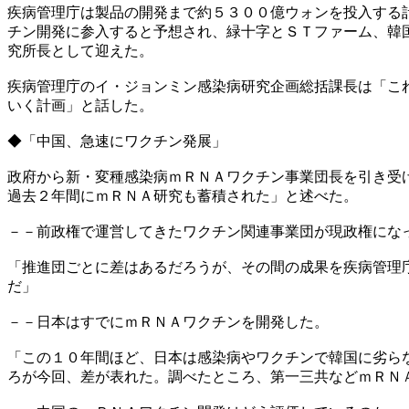
疾病管理庁は製品の開発まで約５３００億ウォンを投入する
チン開発に参入すると予想され、緑十字とＳＴファーム、韓
究所長として迎えた。
疾病管理庁のイ・ジョンミン感染病研究企画総括課長は「こ
いく計画」と話した。
◆「中国、急速にワクチン発展」
政府から新・変種感染病ｍＲＮＡワクチン事業団長を引き受
過去２年間にｍＲＮＡ研究も蓄積された」と述べた。
－－前政権で運営してきたワクチン関連事業団が現政権にな
「推進団ごとに差はあるだろうが、その間の成果を疾病管理
だ」
－－日本はすでにｍＲＮＡワクチンを開発した。
「この１０年間ほど、日本は感染病やワクチンで韓国に劣ら
ろが今回、差が表れた。調べたところ、第一三共などｍＲＮ