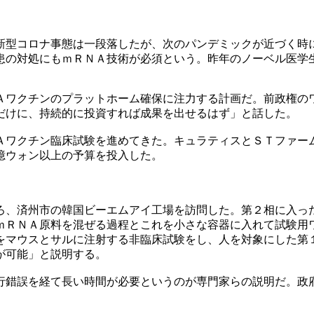
新型コロナ事態は一段落したが、次のパンデミックが近づく時
患の対処にもｍＲＮＡ技術が必須という。昨年のノーベル医学
Ａワクチンのプラットホーム確保に注力する計画だ。前政権の
だけに、持続的に投資すれば成果を出せるはず」と話した。
Ａワクチン臨床試験を進めてきた。キュラティスとＳＴファー
億ウォン以上の予算を投入した。
ろ、済州市の韓国ビーエムアイ工場を訪問した。第２相に入っ
ｍＲＮＡ原料を混ぜる過程とこれを小さな容器に入れて試験用
をマウスとサルに注射する非臨床試験をし、人を対象にした第
が可能」と説明する。
行錯誤を経て長い時間が必要というのが専門家らの説明だ。政