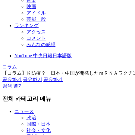
音楽
映画
アイドル
芸能一般
ランキング
アクセス
コメント
みんなの感想
YouTube 中央日報日本語版
コラム
【コラム】Ｋ防疫？ 日本・中国が開発したｍＲＮＡワクチ
공유하기
공유하기
공유하기
검색 열기
전체 카테고리 메뉴
ニュース
政治
国際・日本
社会・文化