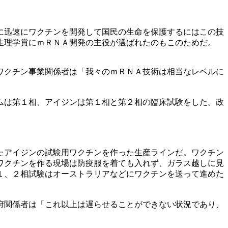
に迅速にワクチンを開発して国民の生命を保護するにはこの技
生理学賞にｍＲＮＡ開発の主役が選ばれたのもこのためだ。
ワクチン事業関係者は「我々のｍＲＮＡ技術は相当なレベルに
ムは第１相、アイジンは第１相と第２相の臨床試験をした。政
たアイジンの試験用ワクチンを作った生産ラインだ。ワクチン
ワクチンを作る現場は防疫服を着ても入れず、ガラス越しに見
１、２相試験はオーストラリアなどにワクチンを送って進めた
府関係者は「これ以上は遅らせることができない状況であり、