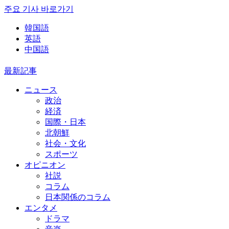
주요 기사 바로가기
韓国語
英語
中国語
最新記事
ニュース
政治
経済
国際・日本
北朝鮮
社会・文化
スポーツ
オピニオン
社説
コラム
日本関係のコラム
エンタメ
ドラマ