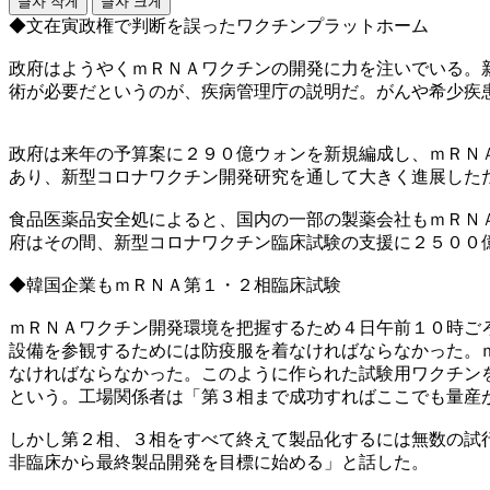
글자 작게
글자 크게
◆文在寅政権で判断を誤ったワクチンプラットホーム
政府はようやくｍＲＮＡワクチンの開発に力を注いでいる。
術が必要だというのが、疾病管理庁の説明だ。がんや希少疾
政府は来年の予算案に２９０億ウォンを新規編成し、ｍＲＮ
あり、新型コロナワクチン開発研究を通して大きく進展した
食品医薬品安全処によると、国内の一部の製薬会社もｍＲＮ
府はその間、新型コロナワクチン臨床試験の支援に２５００
◆韓国企業もｍＲＮＡ第１・２相臨床試験
ｍＲＮＡワクチン開発環境を把握するため４日午前１０時ご
設備を参観するためには防疫服を着なければならなかった。
なければならなかった。このように作られた試験用ワクチン
という。工場関係者は「第３相まで成功すればここでも量産
しかし第２相、３相をすべて終えて製品化するには無数の試
非臨床から最終製品開発を目標に始める」と話した。