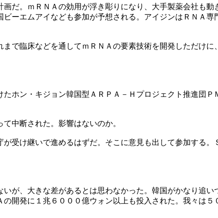
計画だ。ｍＲＮＡの効用が浮き彫りになり、大手製薬会社も動
国ビーエムアイなども参加が予想される。アイジンはＲＮＡ専
れまで臨床などを通してｍＲＮＡの要素技術を開発しただけに
けたホン・キジョン韓国型ＡＲＰＡ－Ｈプロジェクト推進団Ｐ
って中断された。影響はないのか。
庁が受け継いで進めるはずだ。そこに意見も出して参加する。
ないが、大きな差があるとは思わなかった。韓国がかなり追い
Ａの開発に１兆６０００億ウォン以上も投入された。我々は５