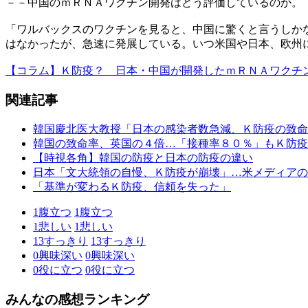
－－中国のｍＲＮＡワクチン開発はどう評価しているのか。
「ワルバックスのワクチンを見ると、中国に驚くと言うしか
はなかったが、急速に発展している。いつ米国や日本、欧州
【コラム】Ｋ防疫？ 日本・中国が開発したｍＲＮＡワクチ
関連記事
韓国慶北医大教授「日本の感染者数急減、Ｋ防疫の致命
韓国の致命率、英国の４倍…「接種率８０％」もＫ防疫
【時視各角】韓国の防疫と日本の防疫の違い
日本「文大統領の自慢、Ｋ防疫が崩壊」…米メディアの
「基準が変わるＫ防疫、信頼を失った」
1
腹立つ
1
腹立つ
1
悲しい
1
悲しい
13
すっきり
13
すっきり
0
興味深い
0
興味深い
0
役に立つ
0
役に立つ
みんなの感想ランキング