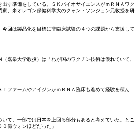
き出す準備をしている。ＳＫバイオサイエンスがｍＲＮＡワク
門家、米オレゴン保健科学大のクォン・ソンジョン元教授を研
、今回は製品化を目標に非臨床試験の４つの課題から支援して
Ｍ（嘉泉大学教授）は「わが国のワクチン技術は優れていて、
ＳＴファームやアイジンがｍＲＮＡ臨床も進めて経験を積ん
ついて、一部では日本を上回る部分もあると考えていた。とこ
００億ウォンほどだった」