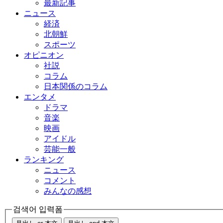
最新記事
ニュース
経済
北朝鮮
スポーツ
オピニオン
社説
コラム
日本関係のコラム
エンタメ
ドラマ
音楽
映画
アイドル
芸能一般
ランキング
ニュース
コメント
みんなの感想
검색어 입력폼